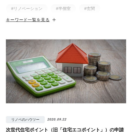
#リノベーション
#半個室
#玄関
キーワード一覧を見る
#小上がり
#ホテルライク
#マンション
#無垢
#猫と暮らす
#50㎡以下
#北欧
#土間
#ビフォア・アフター
#戸建
#中古物件
#ペット
#フルリノベーション
#無垢フローリング
#視覚効果
#予算
#照明
#タイル
#書斎
#洗面所
#リノベ先輩インタビュー
#広みせ！
リノベのハウツー
2020.09.22
次世代住宅ポイント（旧「住宅エコポイント」）の申請