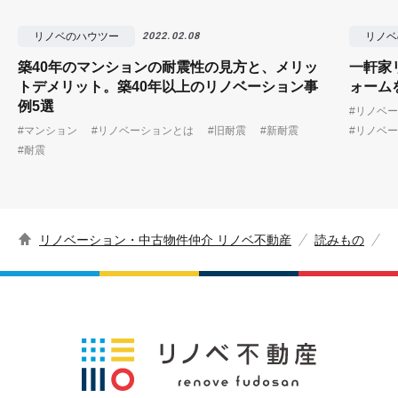
リノベのハウツー
リノベ
2022.02.08
築40年のマンションの耐震性の見方と、メリッ
一軒家
トデメリット。築40年以上のリノベーション事
ォーム
例5選
#リノベ
#マンション
#リノベーションとは
#旧耐震
#新耐震
#リノベ
#耐震
リノベーション・中古物件仲介 リノベ不動産
読みもの