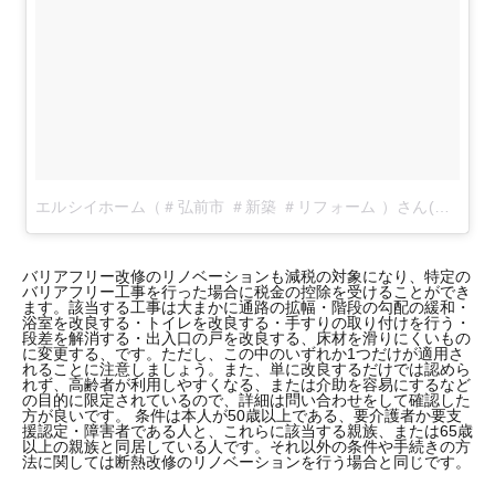
エルシイホーム（＃弘前市 ＃新築 ＃リフォーム ）さん(@elcyhome)がシェアした投稿
バリアフリー改修のリノベーションも減税の対象になり、特定の
バリアフリー工事を行った場合に税金の控除を受けることができ
ます。該当する工事は大まかに通路の拡幅・階段の勾配の緩和・
浴室を改良する・トイレを改良する・手すりの取り付けを行う・
段差を解消する・出入口の戸を改良する、床材を滑りにくいもの
に変更する、です。ただし、この中のいずれか1つだけが適用さ
れることに注意しましょう。また、単に改良するだけでは認めら
れず、高齢者が利用しやすくなる、または介助を容易にするなど
の目的に限定されているので、詳細は問い合わせをして確認した
方が良いです。 条件は本人が50歳以上である、要介護者か要支
援認定・障害者である人と、これらに該当する親族、または65歳
以上の親族と同居している人です。それ以外の条件や手続きの方
法に関しては断熱改修のリノベーションを行う場合と同じです。