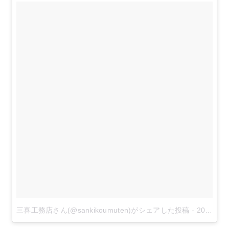
三喜工務店さん(@sankikoumuten)がシェアした投稿
-
2018年 7月月21日午後2時52分PDT