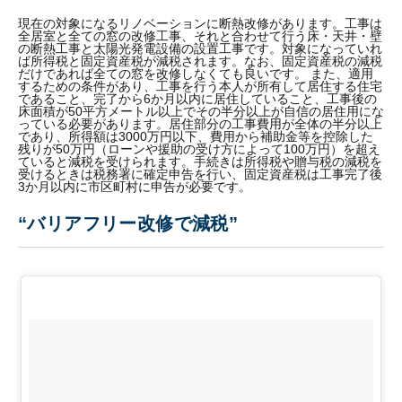
現在の対象になるリノベーションに断熱改修があります。工事は
全居室と全ての窓の改修工事、それと合わせて行う床・天井・壁
の断熱工事と太陽光発電設備の設置工事です。対象になっていれ
ば所得税と固定資産税が減税されます。なお、固定資産税の減税
だけであれば全ての窓を改修しなくても良いです。 また、適用
するための条件があり、工事を行う本人が所有して居住する住宅
であること、完了から6か月以内に居住していること、工事後の
床面積が50平方メートル以上でその半分以上が自信の居住用にな
っている必要があります。居住部分の工事費用が全体の半分以上
であり、所得額は3000万円以下、費用から補助金等を控除した
残りが50万円（ローンや援助の受け方によって100万円）を超え
ていると減税を受けられます。手続きは所得税や贈与税の減税を
受けるときは税務署に確定申告を行い、固定資産税は工事完了後
3か月以内に市区町村に申告が必要です。
“バリアフリー改修で減税”