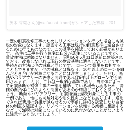
茂木 香織さん(@saifuusai_kaori)がシェアした投稿
-
2018年 4月月21日午前8時11分PDT
一定の耐震改修工事のためにリノベーションを行った場合にも減
税の対象になります。該当する工事は現行の耐震基準に適合させ
るために行うものなので、この基準を確認しておく必要がありま
す。 条件は工事を行う住宅に自分が居住していることですが、
賃貸住宅は対象になりません。昭和56年5月31日以前に建築され
ており、改修しなければ現行の耐震基準に適合しないことです。
手続きの方法は他の減税と同じです。 ローンで費用を負担する
こともできますが、他の減税とは異なり、10年以上のローンを組
んだときだけが対象になることには注意しましょう。ただし、断
熱やバリアフリーの改修と同時であれば5年以上のローンでも適
用されます。 なお、これは一般的な基準であり、自治体によっ
て耐震診断や補強工事の一部を補助している場合もあるため、管
轄の自治体にどのような制度があるのか確認しておくと良いでし
ょう。 断熱やバリアフリー、耐震補強は減税対象になる工事の
一例であり、他にも同居対応や耐久性向上などもあります。適用
できれば費用の負担が減らせるので事前に詳細を調査したり自治
体の制度を確認する、リノベーションを依頼する業者に相談する
などして減税の対象になっているのに気付かないことがないよう
に注意すると良いでしょう。"