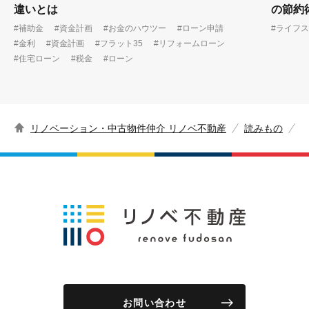
違いとは
の節約
#補助金
#資金計画
#お金のハウツー
#ローン申請
#ライフ
#金利
#資金計画
#フラット35
#リフォームローン
#住宅ローン
#税金
#ローン
リノベーション・中古物件仲介 リノベ不動産
読みもの
お問い合わせ