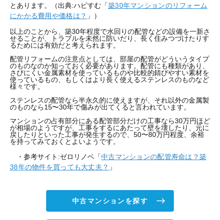
とあります。（出典:ハピすむ「
築30年マンションのリフォーム
にかかる費用や価格は？
」）
以上のことから、築30年程度で水回りの配管などの設備を一新さ
せることが、トラブルを未然に防いだり、長く住みつづけたりす
るためには有効だと考えられます。
配管リフォームの注意点としては、部屋の配管がどういうタイプ
のものなのか知っておく必要があります。配管にも種類があり、
さびにくい金属素材を使っているものや比較的錆びやすい素材を
使っているもの、もしくはより長く使えるステンレスのものなど
様々です。
ステンレスの配管なら半永久的に使えますが、それ以外の金属製
のものなら15〜30年で傷みが出てくると言われています。
マンションの占有部分にある配管部分だけの工事なら30万円ほど
が相場のようですが、工事をするにあたって壁を壊したり、元に
戻したりといった工事が発生するので、50〜80万円程度、余裕
を持ってみておくとよいようです。
・参考サイト:ゼロリノベ「
中古マンションの配管寿命は？築
38年の物件を買っても大丈夫？
」
中古マンションを探す