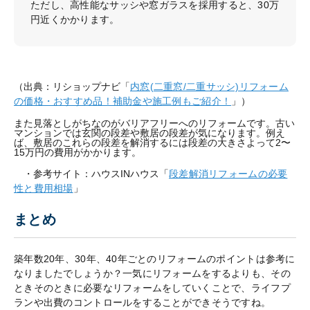
ただし、高性能なサッシや窓ガラスを採用すると、30万
円近くかかります。
（出典：リショップナビ「
内窓(二重窓/二重サッシ)リフォーム
の価格・おすすめ品！補助金や施工例もご紹介！
」）
また見落としがちなのがバリアフリーへのリフォームです。古い
マンションでは玄関の段差や敷居の段差が気になります。例え
ば、敷居のこれらの段差を解消するには段差の大きさよって2〜
15万円の費用がかかります。
・参考サイト：ハウスINハウス「
段差解消リフォームの必要
性と費用相場
」
まとめ
築年数20年、30年、40年ごとのリフォームのポイントは参考に
なりましたでしょうか？一気にリフォームをするよりも、その
ときそのときに必要なリフォームをしていくことで、ライフプ
ランや出費のコントロールをすることができそうですね。