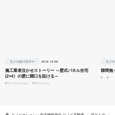
リノベのハウツー
リノベ
2018.10.08
施工業者泣かせストーリー ～壁式パネル住宅
隙間無
(2×4）の壁に開口を設ける～
#
#
#リノベーション
#マンション
リノベーション・中古物件仲介 リノベ不動産
読みもの