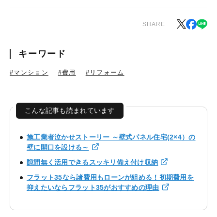
SHARE
キーワード
#マンション
#費用
#リフォーム
こんな記事も読まれています
施工業者泣かせストーリー ～壁式パネル住宅(2×4）の
壁に開口を設ける～
隙間無く活用できるスッキリ備え付け収納
フラット35なら諸費用もローンが組める！初期費用を
抑えたいならフラット35がおすすめの理由