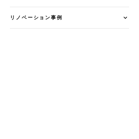
リノベーション事例
イベント
店舗情報
リノベ不動産とは
読みもの
マンションカルテ