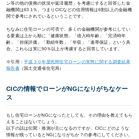
ン等の他の債務の状況や返済履歴」を考慮にすると回答した金
融機関は63.1％、つまりCICなどの信用情報は6割以上の金融機
関で参考にされているということです。
ちなみに住宅ローンの可否で、多くの金融機関が参考にしてい
る要素は上から順に「健康状態」「借入時年齢」「完済時年
齢」「担保評価」「勤続年数」「年収」「連帯保証」という具
合。これらは実に90％以上が考慮すると回答しています。
※引用：
平成３０年度民間住宅ローンの実態に関する調査結果
報告書
（国土交通省住宅局）
CICの情報でローンがNGになりがちなケー
ス
もし住宅ローンがNGになったとしても、その理由を教えてもら
えることはないでしょう。
以下の話は伝聞・推測が主になるのですが、CICにどのような
情報が残っているとNGになりがちか？の参考にしてください。