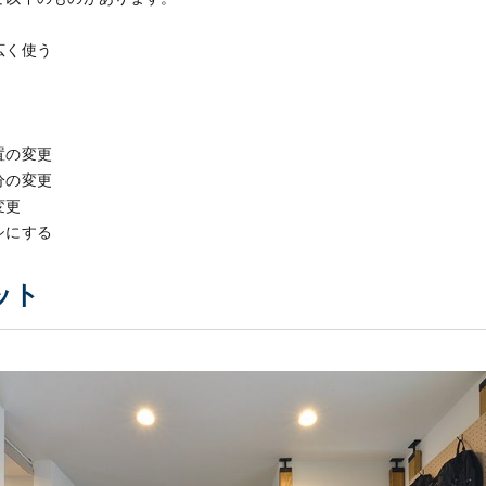
広く使う
置の変更
分の変更
変更
シにする
ット