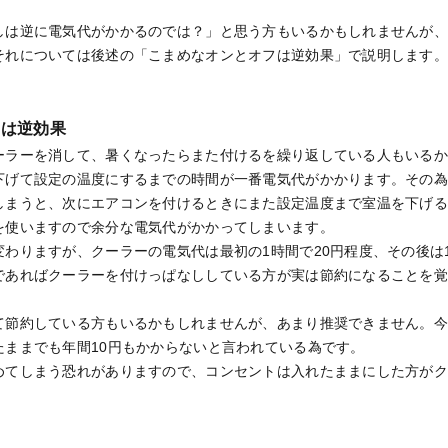
しは逆に電気代がかかるのでは？」と思う方もいるかもしれませんが
それについては後述の「こまめなオンとオフは逆効果」で説明します
フは逆効果
ーラーを消して、暑くなったらまた付けるを繰り返している人もいる
下げて設定の温度にするまでの時間が一番電気代がかかります。その
しまうと、次にエアコンを付けるときにまた設定温度まで室温を下げ
を使いますので余分な電気代がかかってしまいます。
わりますが、クーラーの電気代は最初の1時間で20円程度、その後は
であればクーラーを付けっぱなししている方が実は節約になることを
て節約している方もいるかもしれませんが、あまり推奨できません。
たままでも年間10円もかからないと言われている為です。
めてしまう恐れがありますので、コンセントは入れたままにした方が