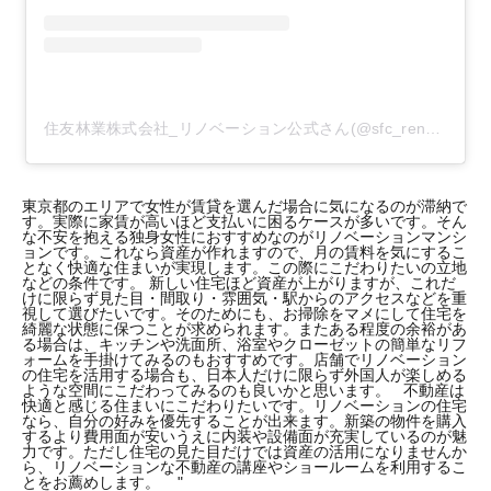
住友林業株式会社_リノベーション公式さん(@sfc_renovation)がシェアした投稿
東京都のエリアで女性が賃貸を選んだ場合に気になるのが滞納で
す。実際に家賃が高いほど支払いに困るケースが多いです。そん
な不安を抱える独身女性におすすめなのがリノベーションマンシ
ョンです。これなら資産が作れますので、月の賃料を気にするこ
となく快適な住まいが実現します。この際にこだわりたいの立地
などの条件です。 新しい住宅ほど資産が上がりますが、これだ
けに限らず見た目・間取り・雰囲気・駅からのアクセスなどを重
視して選びたいです。そのためにも、お掃除をマメにして住宅を
綺麗な状態に保つことが求められます。またある程度の余裕があ
る場合は、キッチンや洗面所、浴室やクローゼットの簡単なリフ
ォームを手掛けてみるのもおすすめです。店舗でリノベーション
の住宅を活用する場合も、日本人だけに限らず外国人が楽しめる
ような空間にこだわってみるのも良いかと思います。 不動産は
快適と感じる住まいにこだわりたいです。リノベーションの住宅
なら、自分の好みを優先することが出来ます。新築の物件を購入
するより費用面が安いうえに内装や設備面が充実しているのが魅
力です。ただし住宅の見た目だけでは資産の活用になりませんか
ら、リノベーションな不動産の講座やショールームを利用するこ
とをお薦めします。 "