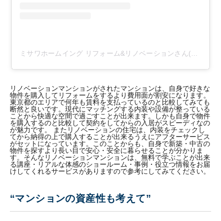
ミサワホームイング リフォーム&リノベーションさん(@misawa_homeing)がシェアした投稿
リノベーションマンションがされたマンションは、自身で好きな
物件を購入してリフォームをするより費用面が割安になります。
東京都のエリアで何年も賃料を支払っているのと比較してみても
断然と良いです。現代にマッチングする内装や設備が整っている
ことから快適な空間で過ごすことが出来ます。しかも自身で物件
を購入するのと比較して契約をしてからの入居がスピーディなの
が魅力です。 またリノベーションの住宅は、内装をチェックし
てから納得の上で購入することが出来るうえにアフターサービス
がセットになっています。このことからも、自身で新築・中古の
物件を探すより長い目で安心・安全に暮らせることが分かりま
す。そんなリノベーションマンションは、無料で学ぶことが出来
る講座・リアルな体感のショールーム・事例・役立つ情報をお届
けしてくれるサービスがありますので参考にしてみてください。
“マンションの資産性も考えて”