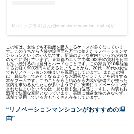
M+(エムプラス)さん(@mansionrenovation_mplus)がシェアした投稿
この頃は、女性でも不動産を購入するケースが多くなっていま
す。このうちから内装や設備面を万全に整えたリノベーションマ
ンションというのが人気です。新築のような室内というのが独身
の女性に受けています。東京都のエリアで80,000円の賃料を何年
も払い続けるのは意外とハードなことです。この家賃で10年経過
すると軽く900万円を超えるということから、20代・30代の女性
でもリノベーションの住まいを視野にしています。 またこの頃
は、真似をしてみたくなるようなお洒落なインテリアを紹介する
本がブームです。このことからも始めから内装や設備面が整った
室内を求める女性たちが多いようです。実際にリノベーションが
された住まいというのは、見た目も魅力位感じますし、内装もお
洒落で快適な空間となっています。実際に独身女性のみならず、
店舗で活用している方もたくさん存在しています。
“リノベーションマンションがおすすめの理
由”