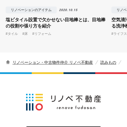
リノベーションのアイテム
リノベ
2020.10.15
塩ビタイル設置で欠かせない目地棒とは、目地棒
空気清
の役割や張り方を紹介
る洗浄
#タイル
#床
#リフォーム
#ライフ
リノベーション・中古物件仲介 リノベ不動産
読みもの