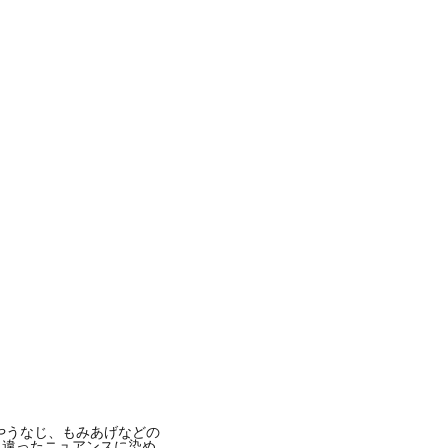
-
2019年 1月月4日午後5時37分PST
やうなじ、もみあげなどの
と違ったニュアンスに染め