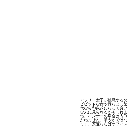
アラサー女子が挑戦するの
ビビッドな赤や緑などに
代なら印象的になって良
な人に見られるかもしれま
ね。インナーの場合は内
かねません。華やかではな
ます。茶髪ならばオフィ