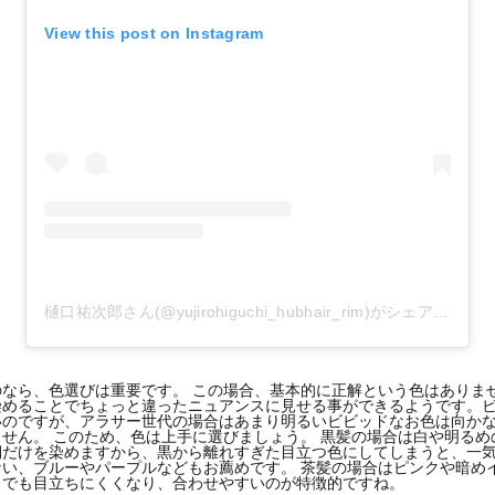
View this post on Instagram
樋口祐次郎さん(@yujirohiguchi_hubhair_rim)がシェアした投稿
なら、色選びは重要です。 この場合、基本的に正解という色はありま
染めることでちょっと違ったニュアンスに見せる事ができるようです。
いのですが、アラサー世代の場合はあまり明るいビビッドなお色は向か
せん。 このため、色は上手に選びましょう。 黒髪の場合は白や明るめ
側だけを染めますから、黒から離れすぎた目立つ色にしてしまうと、一
い、ブルーやパープルなどもお薦めです。 茶髪の場合はピンクや暗め
スでも目立ちにくくなり、合わせやすいのが特徴的ですね。