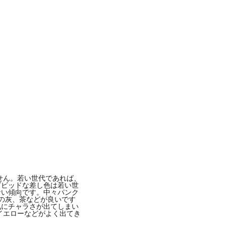
-
2019年 1月月4日午後9時47分PST
せん。若い世代であれば、
ビビッドな差し色は若い世
ない傾向です。中々パンク
の灰、茶などが良いです
気にチャラさが出てしまい
イエローなどがよく出てき