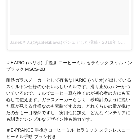
Janekさん(@jablekikawa)がシェアした投稿
-
2018年 5月月26日午前1時05分PDT
＃
HARIO (
ハリオ
)
手挽き
コーヒーミル
セラミック
スケルトン
ブラック
MSCS-2B
耐熱ガラスメーカーとして有名な
HARIO (
ハリオ
)
が出している
スケルトン仕様のかわいらしいミルです。滑り止めカバーがつ
いているので、ミルでコーヒー豆を挽くのが初心者の方にも安
心して使えます。ガラスメーカーらしく、砂時計のように挽い
た豆が見える仕様なのも素敵ですよね。どれくらいの量が挽け
たのかも一目瞭然ですし、実用性に加え、どんなインテリアに
も馴染むシンプルなデザイン性も魅力です。
＃
E-PRANCE
手挽きコーヒーミル
セラミック
ステンレスコー
ヒーミル手動
ブラシ付き