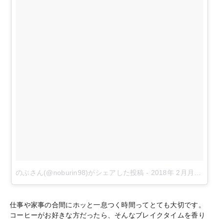
のぶさん(@noburin98)がシェアした投稿
-
2018年 2月月20日午前3時39分PST
仕事や家事の合間にホッと一息つく時間ってとても大切です。
コーヒーがお好きな方だったら、そんなブレイクタイムを香り