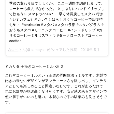
季節の変わり目でしょうか。 ここ一週間体調崩しまして、
コーヒーも飲んでなかった。 久しぶりにハンドドリップし
て飲もう✨ スマトラopen? ・ 早く体調戻してスタバ 行き
たい? カフェ行きたい? しばらくおうちコーヒーで回復待
ち☕ ・ #starbucks #スタバ #スタバラ部 #スタバグラム #
おうちスタバ #モーニングコーヒー #ハンドドリップ #カ
リタコーヒーミル #スマトラ #ダークロースト #コーヒー
#coffee
Asami
さん(@sameys.e)がシェアした投稿 -
2018年 5月月21日午後1時31分PDT
＃カリタ
手挽きコーヒーミル
KH-3
これぞコーヒーミルという王道の雰囲気漂うミルです。木製で
飽きの来ないデザインがアンティークさを醸し出し、インテリ
アとしても楽しめること間違いなしです。これがあるだけで一
気にお部屋が格調高くなりそうです。安定感のあるデザインで
使い勝手がいいのも魅力。木製なので手の馴染みも良さそうで
す。