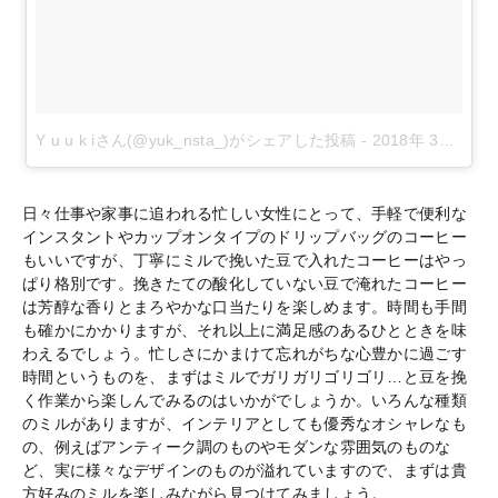
Y u u k iさん(@yuk_nsta_)がシェアした投稿
-
2018年 3月月9日午前1時28分PST
日々仕事や家事に追われる忙しい女性にとって、手軽で便利な
インスタントやカップオンタイプのドリップバッグのコーヒー
もいいですが、丁寧にミルで挽いた豆で入れたコーヒーはやっ
ぱり格別です。挽きたての酸化していない豆で淹れたコーヒー
は芳醇な香りとまろやかな口当たりを楽しめます。時間も手間
も確かにかかりますが、それ以上に満足感のあるひとときを味
わえるでしょう。忙しさにかまけて忘れがちな心豊かに過ごす
時間というものを、まずはミルでガリガリゴリゴリ
…
と豆を挽
く作業から楽しんでみるのはいかがでしょうか。いろんな種類
のミルがありますが、インテリアとしても優秀なオシャレなも
の、例えばアンティーク調のものやモダンな雰囲気のものな
ど、実に様々なデザインのものが溢れていますので、まずは貴
方好みのミルを楽しみながら見つけてみましょう。