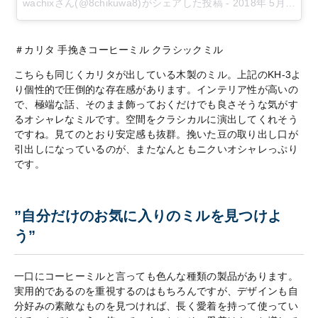
wachixさん(@8chikuwa8)がシェアした投稿
-
2018年 5月月19日午後7時16分PDT
＃カリタ
手挽きコーヒーミル
クラシックミル
こちらも同じくカリタが出している木製のミル。上記の
KH-3
よ
り個性的で圧倒的な存在感があります。インテリア性が高いの
で、極端な話、そのまま飾っておくだけでも良さそうな気がす
るオシャレなミルです。空間をクラシカルに演出してくれそう
ですね。見てのとおり安定感も抜群。挽いた豆の取り出し口が
引出しになっているのが、またなんともニクいオシャレっぷり
です。
”自分だけのお気に入りのミルを見つけよ
う”
一口にコーヒーミルと言っても色んな種類の製品があります。
実用的であるのを重視するのはもちろんですが、デザインも自
分好みの素敵なものを見つければ、長く愛着を持って使ってい