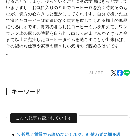
けることでしょう。使っていくごとにその愛着はきっと増して
いきますし、お気に入りのミルでコーヒー豆を挽く時間そのも
のが、貴方の心をきっと豊かにしてくれます。自分で挽いた豆
で淹れたコーヒーは間違いなく貴方を癒してくれる極上の逸品
になるはずです。貴方の暮らしにコーヒーミルを加えて、ワン
ランク上の癒しの時間を自ら作り出してみませんか？きっと今
まで以上に充実したコーヒータイムを過ごすことが出来れば、
その後のお仕事や家事も清々しい気持ちで臨めるはずです！
"
SHARE
キーワード
こんな記事も読まれています
＼必見／賃貸でも諦めない！ネジ、釘使わずに棚を設