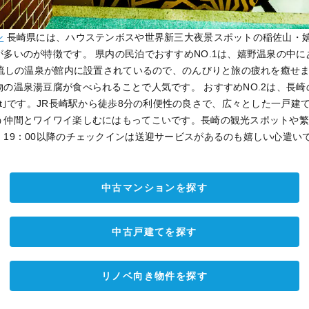
ン
長崎県には、ハウステンボスや世界新三大夜景スポットの稲佐山・
多いのが特徴です。 県内の民泊でおすすめNO.1は、嬉野温泉の中に
け流しの温泉が館内に設置されているので、のんびりと旅の疲れを癒せ
の温泉湯豆腐が食べられることで人気です。 おすすめNO.2は、長
arePoint｣です。JR長崎駅から徒歩8分の利便性の良さで、広々とした一
う仲間とワイワイ楽しむにはもってこいです。長崎の観光スポットや
。19：00以降のチェックインは送迎サービスがあるのも嬉しい心遣い
中古マンションを探す
中古戸建てを探す
リノベ向き物件を探す