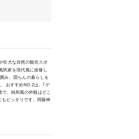
や壮大な自然の観光スポ
和風民家を現代風に改修し
で囲み、団らんの暮らしを
おすすめNO.2は、｢ゲ
境で、純和風の外観はどこ
にもピッタリです。阿蘇神
。