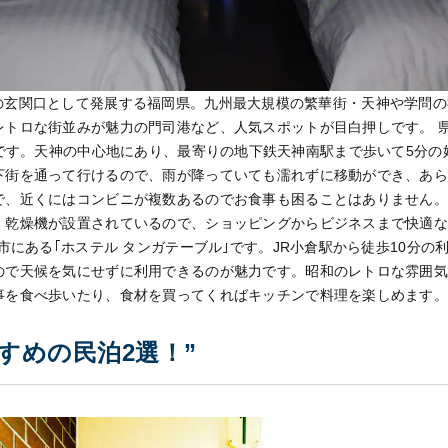
の玄関口として発展する福岡県。九州最大規模の繁華街・天神や学問の
レトロな街並みが魅力の門司港など、人気スポットが目白押しです。 
enjin5｣です。天神の中心地にあり、最寄りの地下鉄天神南駅まで歩いて5
下街を通って行けるので、雨が降っていても濡れずに移動ができ、あ
で、近くにはコンビニが複数あるのでお食事も困ることはありません。
・乾燥機が設置されているので、ショッピングからビジネスまで快適な
州市にある｢ホステル タンガテーブル｣です。JR小倉駅から徒歩10分
ので天候を気にせずに利用できるのが魅力です。昭和のレトロな雰囲
事を食べ歩いたり、食材を買ってくればキッチンで料理を楽しめます
すめの民泊2選！”