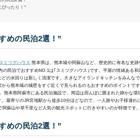
にぴったり！”
すめの民泊2選！”
スミツグハウス
熊本県は、熊本城や阿蘇山など、歴史的に有名な史跡
内の民泊でおすすめNO.1は｢スミツグハウス｣です。平屋の情緒ある
などの水回りは新しく清潔です。大きなアイランドキッチンをみんな
から熊本城の城壁をすぐ近くで見られるのもおすすめのポイントです。 
す。熊本県阿蘇市にある民泊施設で、周辺は田んぼに囲まれた静かな環
す。最寄りのJR宮地駅から徒歩10分ほどなので、一人旅やお子様連れ
車で阿蘇山や草千里など人気の観光スポットに行きやすいのが特徴です
すめの民泊2選！”