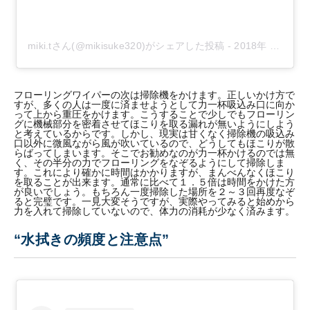
miki.tさん(@mikisuke320)がシェアした投稿
-
2018年 9月月10日午後7時16分PDT
フローリングワイパーの次は掃除機をかけます。正しいかけ方で
すが、多くの人は一度に済ませようとして力一杯吸込み口に向か
って上から重圧をかけます。こうすることで少しでもフローリン
グに機械部分を密着させてほこりを取る漏れが無いようにしよう
と考えているからです。しかし、現実は甘くなく掃除機の吸込み
口以外に微風ながら風が吹いているので、どうしてもほこりが散
らばってしまいます。そこでお勧めなのが力一杯かけるのでは無
く、その半分の力でフローリングをなぞるようにして掃除しま
す。これにより確かに時間はかかりますが、まんべんなくほこり
を取ることが出来ます。通常に比べて１．５倍は時間をかけた方
が良いでしょう。もちろん一度掃除した場所を２～３回再度なぞ
ると完璧です。一見大変そうですが、実際やってみると始めから
力を入れて掃除していないので、体力の消耗が少なく済みます。
“水拭きの頻度と注意点”