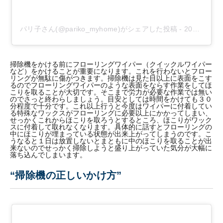
パリ子さん(@pariko_myhome)がシェアした投稿
-
2018年 7月月4日午後10時41分PDT
掃除機をかける前にフローリングワイパー（クイックルワイパー
など）をかけることが重要になります。これを行わないとフロー
リングが無駄に傷がつきます。掃除機は見た目以上に表面をこす
るのでフローリングワイパーのような表面をならす作業をしてほ
こりを取ることが大切です。そこまで労力が必要な作業では無い
のでさっと終わらしましょう。目安としては時間をかけても３０
分程度で十分です。これ以上行うと今度はワイパーに付着してい
る特殊なワックスがフローリングに必要以上にかかってしまい、
せっかくこれからほこりを取ろうとするところ、ほこりがワック
スに付着して取れなくなります。具体的に話すとフローリングの
中にほこりが埋まっている状態が出来上がってしまうのです。こ
うなると１日は放置しないとまともに中のほこりを取ることが出
来ないのでせっかく掃除しようと盛り上がっていた気分が大幅に
落ち込んでしまいます。
“掃除機の正しいかけ方”