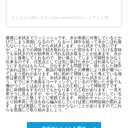
そらくんの飼い主さん(@nyanko14e)がシェアした投稿
-
201
最後に水拭きでフィニッシュです。水が表面に付着しているとか
びてしまう原因になるので、なるべく雑巾を絞って水がこぼれ落
ちないくらいにしてから水拭きします。から拭きでも良いです
が、これまでの掃除で拭き取れなかった部分をすくい上げる意味
でも水拭きの方が効率良く汚れを拭き取ることが出来ます。水が
ゴミと接着してくれるので、拾い落としてしまう可能性を少なく
出来るのです。注意点としては先に挙げた水がこぼれ落ちないよ
うにするのはもちろん、少なすぎても問題です。使い古した雑巾
であれば良いですが、新品の場合雑巾との摩擦により床が傷つい
てしまう恐れがあります。特に初めて掃除しようと考えている場
所は要注意です。また、水拭き後はすぐにから拭きをしましょ
う。すでに水で表面をコーティングしているので乾いたぞ金でも
傷がつくことはありません。以上の工程によって掃除完了です。
単に床掃除をするだけでもかなり多くの工程があります。一見大
変そうに見えますが、やってみるとやることがはっきりしている
ので迷うこと無くすぐに実践できます。何回かチャレンジしたら
より効率良い方法を自ら編み出していけば更に時間短縮が図れま
す。まずは実践してみないと分からないことがありますのでこれ
らを意識して取り組みましょう。"