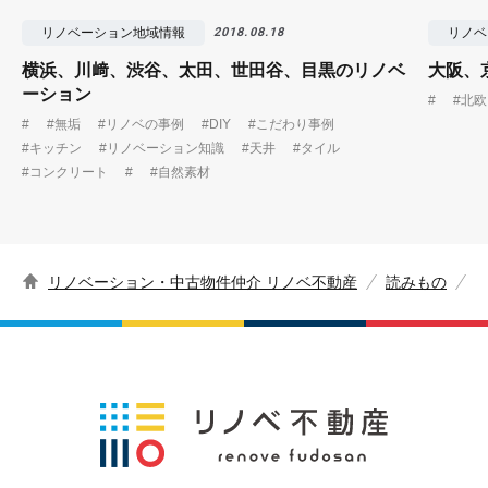
リノベーション地域情報
リノベ
2018.08.18
横浜、川﨑、渋谷、太田、世田谷、目黒のリノベ
大阪、
ーション
#
#北欧
#
#無垢
#リノベの事例
#DIY
#こだわり事例
#キッチン
#リノベーション知識
#天井
#タイル
#コンクリート
#
#自然素材
リノベーション・中古物件仲介 リノベ不動産
読みもの