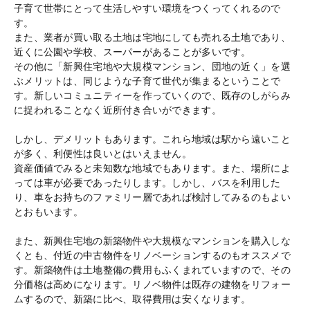
子育て世帯にとって生活しやすい環境をつくってくれるので
す。
また、業者が買い取る土地は宅地にしても売れる土地であり、
近くに公園や学校、スーパーがあることが多いです。
その他に「新興住宅地や大規模マンション、団地の近く」を選
ぶメリットは、同じような子育て世代が集まるということで
す。新しいコミュニティーを作っていくので、既存のしがらみ
に捉われることなく近所付き合いができます。
しかし、デメリットもあります。これら地域は駅から遠いこと
が多く、利便性は良いとはいえません。
資産価値でみると未知数な地域でもあります。また、場所によ
っては車が必要であったりします。しかし、バスを利用した
り、車をお持ちのファミリー層であれば検討してみるのもよい
とおもいます。
また、新興住宅地の新築物件や大規模なマンションを購入しな
くとも、付近の中古物件をリノベーションするのもオススメで
す。新築物件は土地整備の費用もふくまれていますので、その
分価格は高めになります。リノベ物件は既存の建物をリフォー
ムするので、新築に比べ、取得費用は安くなります。