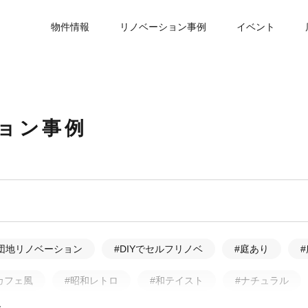
物件情報
リノベーション事例
イベント
ョン事例
団地リノベーション
#DIYでセルフリノベ
#庭あり
カフェ風
#昭和レトロ
#和テイスト
#ナチュラル