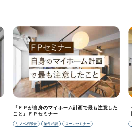
『ＦＰが自身のマイホーム計画で最も注意した
こと』ＦＰセミナー
リノベ相談会
物件相談
ローンセミナー