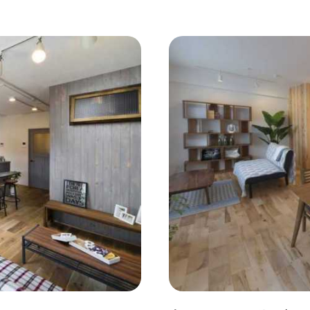
コンクリート壁
#ガラスブロック
#土間あり
#こだ
作り付けの家具
#あえて古材
#黒板
#無垢の木
#ふたり暮らし
#子育てに優しい
#スローライフ
#
#都心に暮らす
#下町に暮らす
#眺望最高
#水辺の