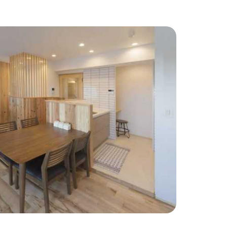
わりインテリア
#こだわりキッチン
#タイル
#壁一面本棚
#ヘリンボーン床
自宅で仕事
#ペットと暮らす
住まい
#緑がいっぱい
#300万円以下