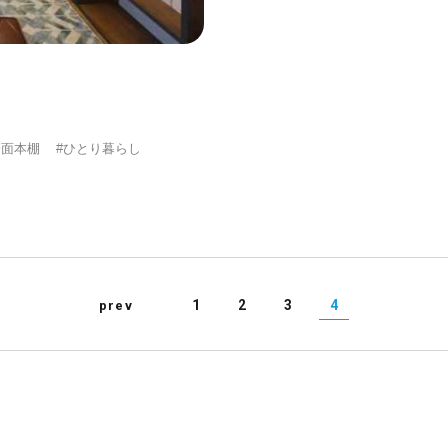
一面本棚
#ひとり暮らし
1
2
3
4
prev