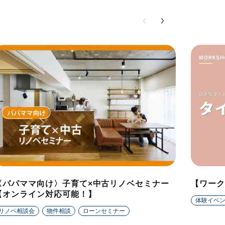
〈パパママ向け〉子育て×中古リノベセミナー
【ワーク
【オンライン対応可能！】
体験イベ
リノベ相談会
物件相談
ローンセミナー