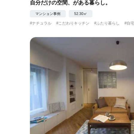
自分だけの空間、がある暮らし。
マンション事例
52.30㎡
#ナチュラル
#こだわりキッチン
#ふたり暮らし
#自