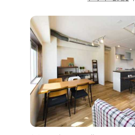
#ハンモック
#
#自転車収納
#
#ひとり暮らし
#ガーデニング