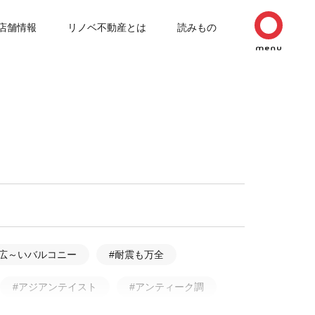
店舗情報
リノベ不動産とは
読みもの
#広～いバルコニー
#耐震も万全
#アジアンテイスト
#アンティーク調