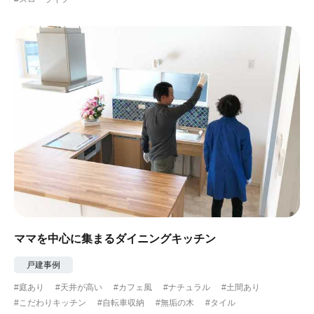
ママを中心に集まるダイニングキッチン
戸建事例
#庭あり
#天井が高い
#カフェ風
#ナチュラル
#土間あり
#こだわりキッチン
#自転車収納
#無垢の木
#タイル