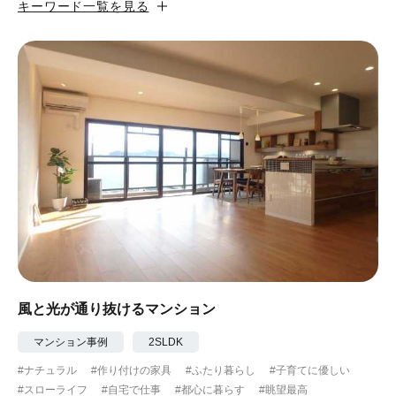
キーワード一覧を見る
#カフェ風
#昭和レトロ
#和テイスト
#ナチュラル
#アジアンテイスト
#アンティーク調
#ハンモック
#コンクリート壁
#ガラスブロック
#土間あり
#こだわりインテリア
#こだわりキッチン
#自転車収納
#作り付けの家具
#あえて古材
#黒板
#無垢の木
#タイル
#壁一面本棚
#ヘリンボーン床
#ひとり暮らし
風と光が通り抜けるマンション
#ふたり暮らし
#子育てに優しい
マンション事例
2SLDK
#ナチュラル
#作り付けの家具
#ふたり暮らし
#子育てに優しい
#スローライフ
#自宅で仕事
#ペットと暮らす
#スローライフ
#自宅で仕事
#都心に暮らす
#眺望最高