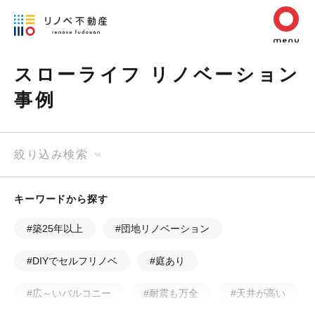
スローライフ リノベーション
事例
絞り込み検索
キーワードから探す
#築25年以上
#団地リノベーション
#DIYでセルフリノベ
#庭あり
#広～いバルコニー
#耐震も万全
#天井が高い