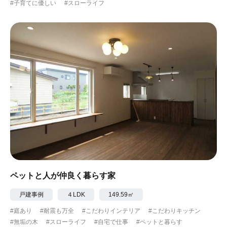
#子育てに優しい
#スローライフ
ペットと人が仲良く暮らす家
戸建事例
４LDK
149.59㎡
#庭あり
#耐震も万全
#こだわりインテリア
#こだわりキッチン
#無垢の木
#スローライフ
#自宅で仕事
#ペットと暮らす