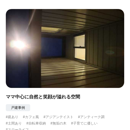
#ガーデニング
#都心に暮らす
#下町に暮らす
#眺望最高
#水辺の住まい
#緑がいっぱい
#300万円以下
ママ中心に自然と笑顔が溢れる空間
戸建事例
#庭あり
#カフェ風
#アジアンテイスト
#アンティーク調
#土間あり
#自転車収納
#無垢の木
#子育てに優しい
#スローライフ