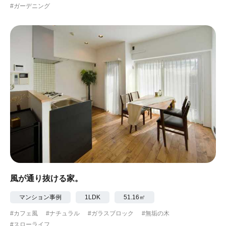
#ガーデニング
風が通り抜ける家。
マンション事例
1LDK
51.16㎡
#カフェ風
#ナチュラル
#ガラスブロック
#無垢の木
#スローライフ