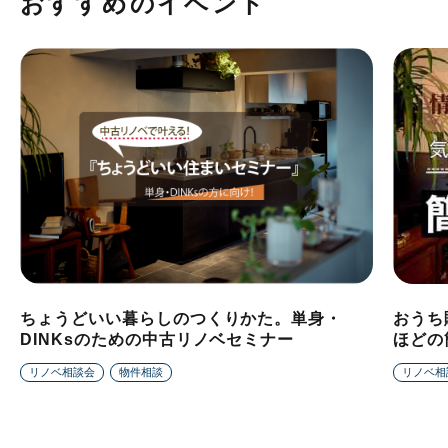
おすすめのイベント
ちょうどいい暮らしのつくりかた。単身・
おうち
DINKsのための中古リノベセミナー
ほどの
リノベ相談会
物件相談
リノベ相