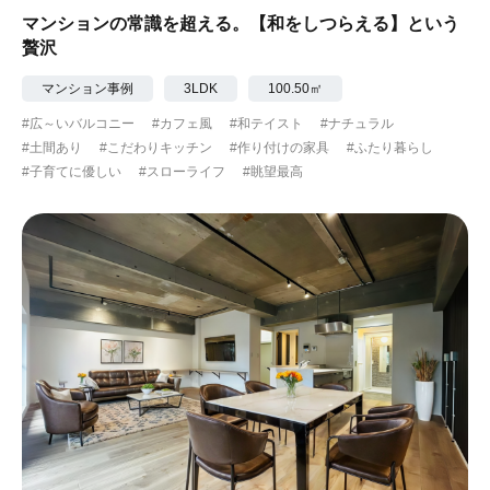
マンションの常識を超える。【和をしつらえる】という
贅沢
マンション事例
3LDK
100.50㎡
#広～いバルコニー
#カフェ風
#和テイスト
#ナチュラル
#土間あり
#こだわりキッチン
#作り付けの家具
#ふたり暮らし
#子育てに優しい
#スローライフ
#眺望最高