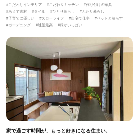
#こだわりインテリア
#こだわりキッチン
#作り付けの家具
#ガーデニング
#都心に暮らす
#下町に暮らす
#あえて古材
#タイル
#ひとり暮らし
#ふたり暮らし
#子育てに優しい
#スローライフ
#自宅で仕事
#ペットと暮らす
#眺望最高
#水辺の住まい
#緑がいっぱい
#ガーデニング
#眺望最高
#緑がいっぱい
#300万円以下
家で過ごす時間が、もっと好きになる住まい。