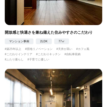
開放感と快適さを兼ね備えた住みやすさのこだわり
マンション事例
2LDK
77㎡
#築25年以上
#団地リノベーション
#天井が高い
#カフェ風
#こだわりインテリア
#こだわりキッチン
#自転車収納
#ふたり暮らし
#子育てに優しい