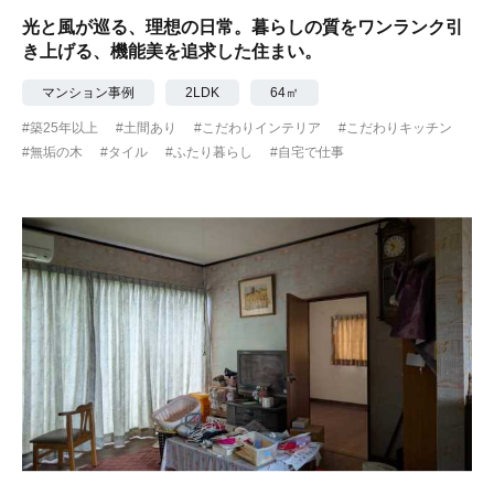
光と風が巡る、理想の日常。暮らしの質をワンランク引
き上げる、機能美を追求した住まい。
マンション事例
2LDK
64㎡
#築25年以上
#土間あり
#こだわりインテリア
#こだわりキッチン
#無垢の木
#タイル
#ふたり暮らし
#自宅で仕事