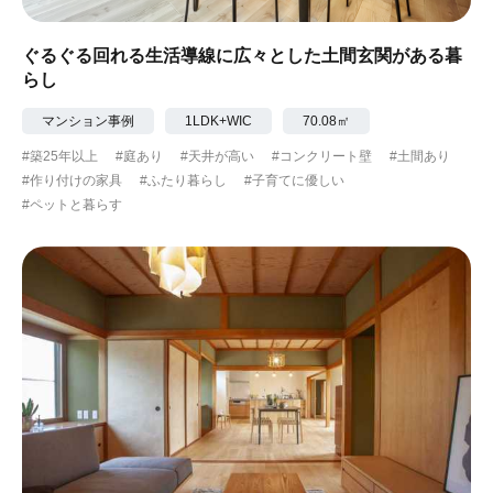
ぐるぐる回れる生活導線に広々とした土間玄関がある暮
らし
マンション事例
1LDK+WIC
70.08㎡
#築25年以上
#庭あり
#天井が高い
#コンクリート壁
#土間あり
#作り付けの家具
#ふたり暮らし
#子育てに優しい
#ペットと暮らす