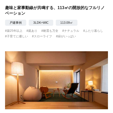
趣味と家事動線が共鳴する、113㎡の開放的なフルリノ
ベーション
戸建事例
3LDK+WIC
113.09㎡
#築25年以上
#庭あり
#耐震も万全
#ナチュラル
#ふたり暮らし
#子育てに優しい
#スローライフ
#緑がいっぱい