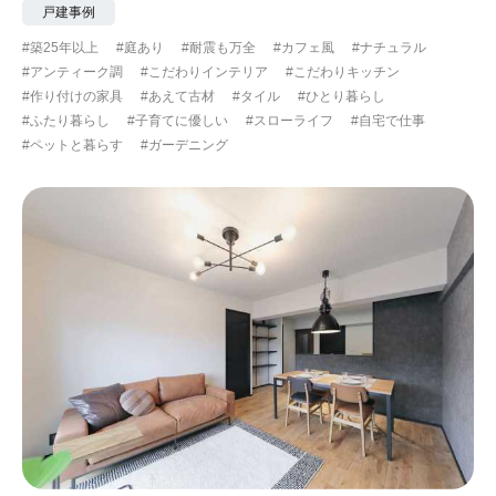
戸建事例
#築25年以上
#庭あり
#耐震も万全
#カフェ風
#ナチュラル
#アンティーク調
#こだわりインテリア
#こだわりキッチン
#作り付けの家具
#あえて古材
#タイル
#ひとり暮らし
#ふたり暮らし
#子育てに優しい
#スローライフ
#自宅で仕事
#ペットと暮らす
#ガーデニング