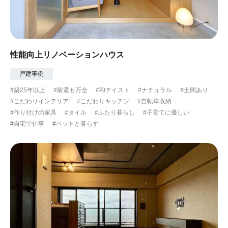
性能向上リノベーションハウス
戸建事例
#築25年以上
#耐震も万全
#和テイスト
#ナチュラル
#土間あり
#こだわりインテリア
#こだわりキッチン
#自転車収納
#作り付けの家具
#タイル
#ふたり暮らし
#子育てに優しい
#自宅で仕事
#ペットと暮らす