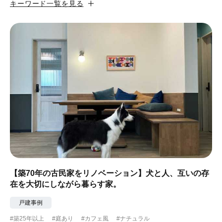
キーワード一覧を見る
#カフェ風
#昭和レトロ
#和テイスト
#ナチュラル
#アジアンテイスト
#アンティーク調
#ハンモック
#コンクリート壁
#ガラスブロック
#土間あり
#こだわりインテリア
#こだわりキッチン
#自転車収納
#作り付けの家具
#あえて古材
#黒板
#無垢の木
#タイル
#壁一面本棚
#ヘリンボーン床
#ひとり暮らし
【築70年の古民家をリノベーション】犬と人、互いの存
在を大切にしながら暮らす家。
#ふたり暮らし
#子育てに優しい
戸建事例
#スローライフ
#自宅で仕事
#ペットと暮らす
#築25年以上
#庭あり
#カフェ風
#ナチュラル