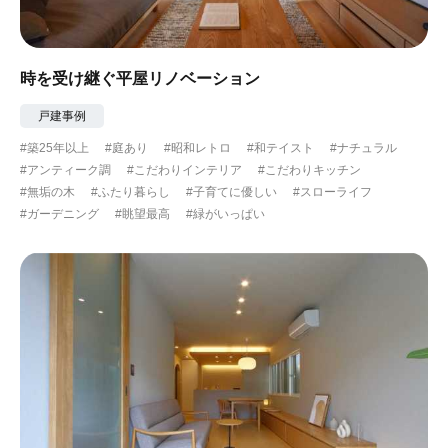
時を受け継ぐ平屋リノベーション
戸建事例
#築25年以上
#庭あり
#昭和レトロ
#和テイスト
#ナチュラル
#アンティーク調
#こだわりインテリア
#こだわりキッチン
#無垢の木
#ふたり暮らし
#子育てに優しい
#スローライフ
#ガーデニング
#眺望最高
#緑がいっぱい