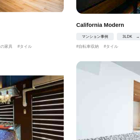
California Modern
マンション事例
3LDK →
けの家具
#タイル
#自転車収納
#タイル