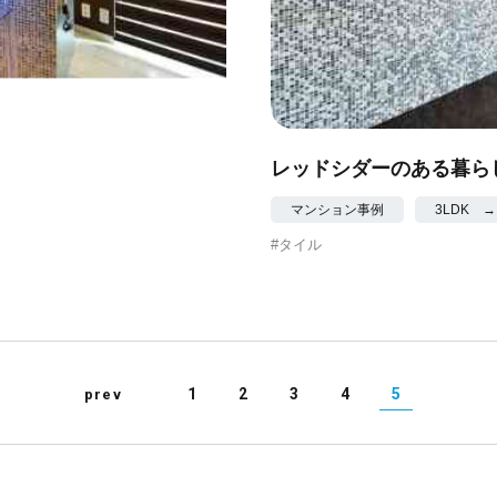
レッドシダーのある暮ら
マンション事例
3LDK 
#タイル
1
2
3
4
5
prev