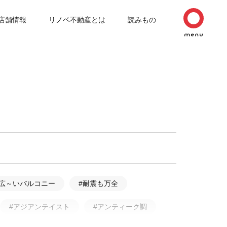
店舗情報
リノベ不動産とは
読みもの
#広～いバルコニー
#耐震も万全
#アジアンテイスト
#アンティーク調