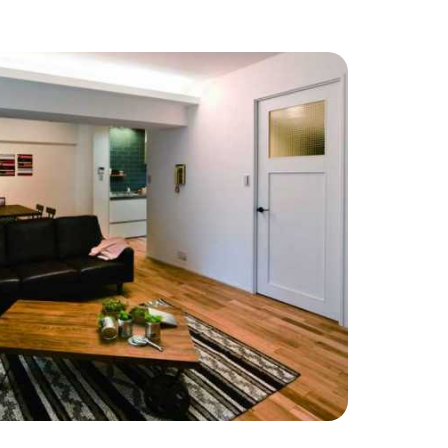
わりインテリア
#こだわりキッチン
#タイル
#壁一面本棚
#ヘリンボーン床
自宅で仕事
#ペットと暮らす
住まい
#緑がいっぱい
#300万円以下