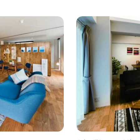
コンクリート壁
#ガラスブロック
#土間あり
#こだ
作り付けの家具
#あえて古材
#黒板
#無垢の木
#ふたり暮らし
#子育てに優しい
#スローライフ
#
#都心に暮らす
#下町に暮らす
#眺望最高
#水辺の