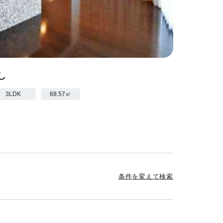
し
→ 3LDK
68.57㎡
条件を変えて検索