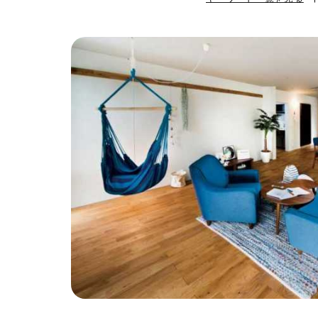
#ハンモック
#
#自転車収納
#
#ひとり暮らし
#ガーデニング