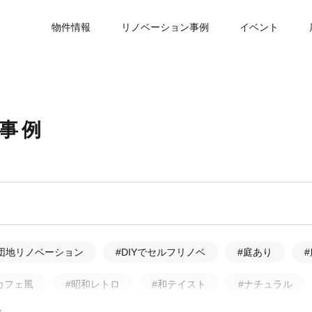
物件情報
リノベーション事例
イベント
事例
団地リノベーション
#DIYでセルフリノベ
#庭あり
カフェ風
#昭和レトロ
#和テイスト
#ナチュラル