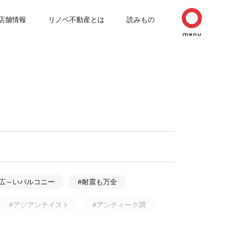
店舗情報
リノベ不動産とは
読みもの
#広～いバルコニー
#耐震も万全
#アジアンテイスト
#アンティーク調