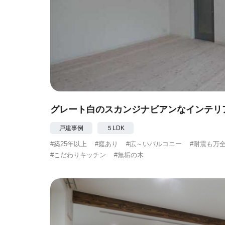
グレート白のスカンジナビアンなインテリ
戸建事例
５LDK
#築25年以上
#庭あり
#広～いバルコニー
#耐震も万
#こだわりキッチン
#無垢の木