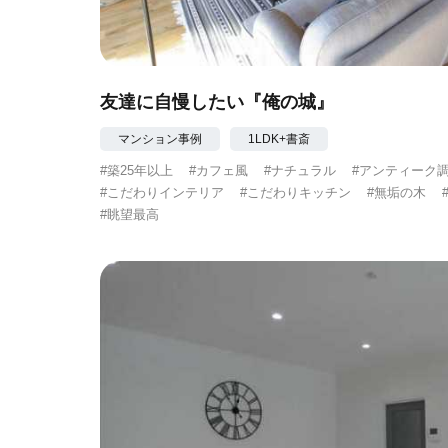
友達に自慢したい『俺の城』
マンション事例
1LDK+書斎
#築25年以上
#カフェ風
#ナチュラル
#アンティーク
#こだわりインテリア
#こだわりキッチン
#無垢の木
#眺望最高