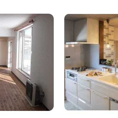
コンクリート壁
#ガラスブロック
#土間あり
#こだ
作り付けの家具
#あえて古材
#黒板
#無垢の木
#ふたり暮らし
#子育てに優しい
#スローライフ
#
#都心に暮らす
#下町に暮らす
#眺望最高
#水辺の