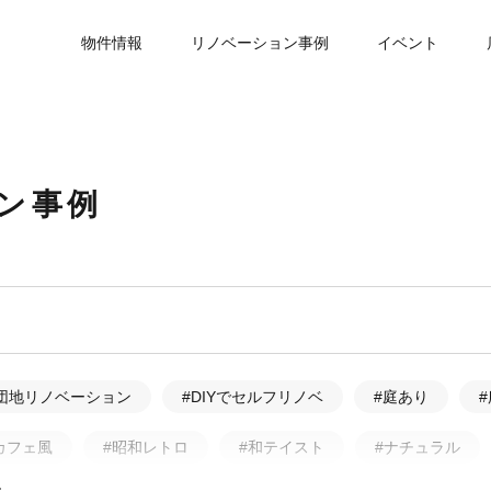
物件情報
リノベーション事例
イベント
ン事例
団地リノベーション
#DIYでセルフリノベ
#庭あり
カフェ風
#昭和レトロ
#和テイスト
#ナチュラル