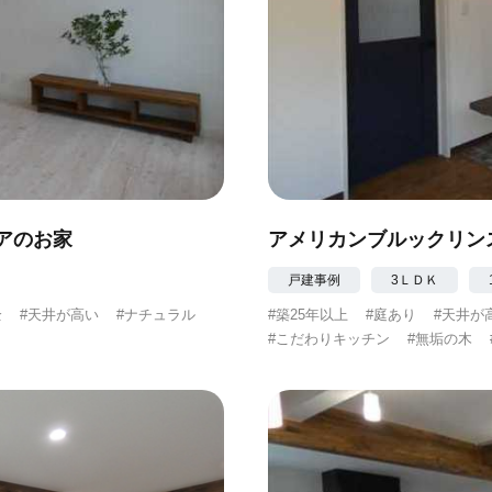
アのお家
アメリカンブルックリン
戸建事例
3ＬＤＫ
全
#天井が高い
#ナチュラル
#築25年以上
#庭あり
#天井が
#こだわりキッチン
#無垢の木