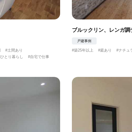
ブルックリン、レンガ調
戸建事例
調
#土間あり
#築25年以上
#庭あり
#ナチュ
#ひとり暮らし
#自宅で仕事