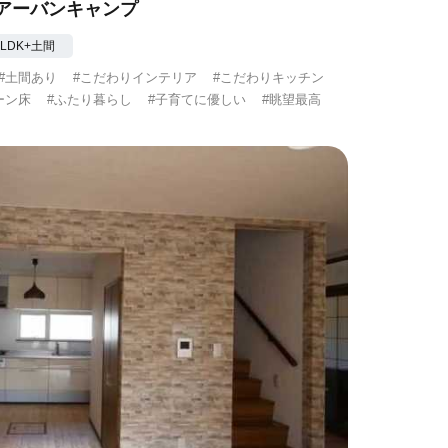
アーバンキャンプ
3LDK+土間
#土間あり
#こだわりインテリア
#こだわりキッチン
ーン床
#ふたり暮らし
#子育てに優しい
#眺望最高