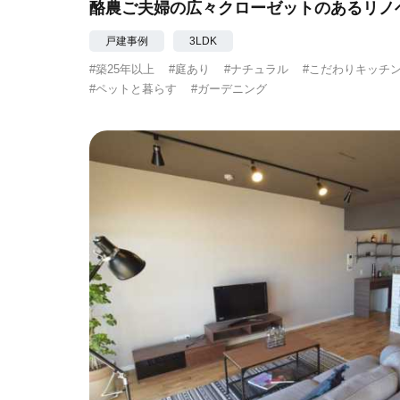
酪農ご夫婦の広々クローゼットのあるリノ
戸建事例
3LDK
#築25年以上
#庭あり
#ナチュラル
#こだわりキッチ
#ペットと暮らす
#ガーデニング