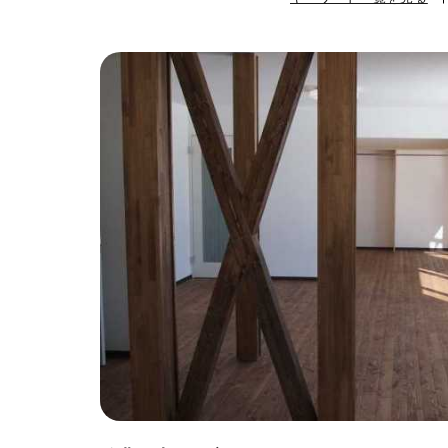
#ハンモック
#
#自転車収納
#
#ひとり暮らし
#ガーデニング