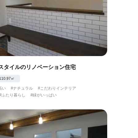
スタイルのリノベーション住宅
110.97㎡
高い
#ナチュラル
#こだわりインテリア
#ふたり暮らし
#緑がいっぱい