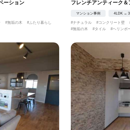
ベーション
フレンチアンティーク＆
マンション事例
4LDK → 
ン
#無垢の木
#ふたり暮らし
#ナチュラル
#コンクリート壁
#無垢の木
#タイル
#ヘリンボ