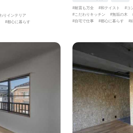
#耐震も万全
#和テイスト
#コ
#こだわりキッチン
#無垢の木
だわりインテリア
#自宅で仕事
#都心に暮らす
#
し
#都心に暮らす