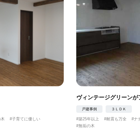
ヴィンテージグリーンが
戸建事例
３ＬＤＫ
の木
#子育てに優しい
#築25年以上
#耐震も万全
#ナ
#無垢の木