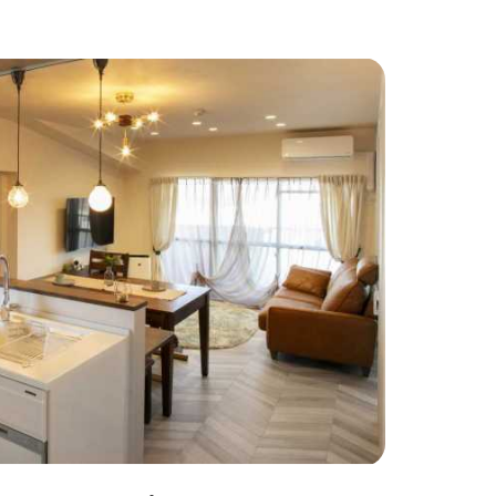
わりインテリア
#こだわりキッチン
#タイル
#壁一面本棚
#ヘリンボーン床
自宅で仕事
#ペットと暮らす
住まい
#緑がいっぱい
#300万円以下