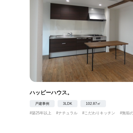
ハッピーハウス。
戸建事例
3LDK
102.87㎡
#築25年以上
#ナチュラル
#こだわりキッチン
#無垢