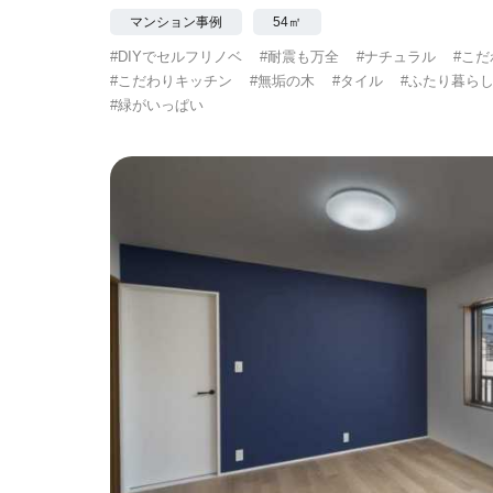
マンション事例
54㎡
#DIYでセルフリノベ
#耐震も万全
#ナチュラル
#こ
#こだわりキッチン
#無垢の木
#タイル
#ふたり暮ら
#緑がいっぱい