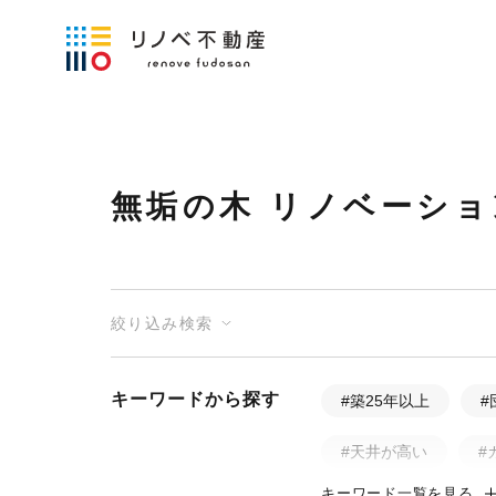
無垢の木 リノベーショ
絞り込み検索
キーワードから探す
#築25年以上
#
#天井が高い
#
キーワード一覧を見る