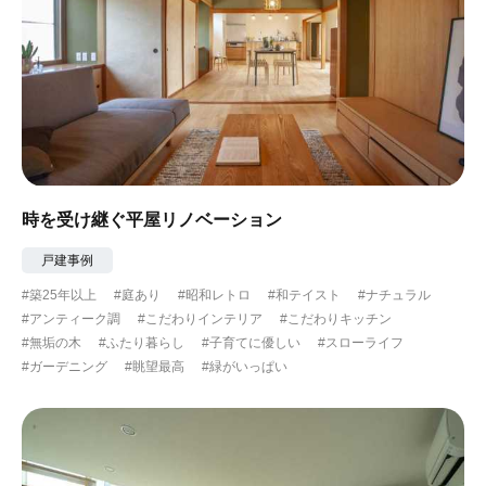
時を受け継ぐ平屋リノベーション
戸建事例
#築25年以上
#庭あり
#昭和レトロ
#和テイスト
#ナチュラル
#アンティーク調
#こだわりインテリア
#こだわりキッチン
#無垢の木
#ふたり暮らし
#子育てに優しい
#スローライフ
#ガーデニング
#眺望最高
#緑がいっぱい