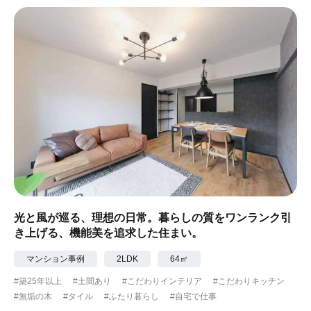
#ナチュラル
#アジアンテイスト
#アンティーク調
#ハンモック
#コンクリート壁
#ガラスブロック
#土間あり
#こだわりインテリア
#こだわりキッチン
#自転車収納
#作り付けの家具
#あえて古材
#黒板
#無垢の木
#タイル
#壁一面本棚
#ヘリンボーン床
#ひとり暮らし
光と風が巡る、理想の日常。暮らしの質をワンランク引
き上げる、機能美を追求した住まい。
#ふたり暮らし
#子育てに優しい
マンション事例
2LDK
64㎡
#スローライフ
#自宅で仕事
#ペットと暮らす
#築25年以上
#土間あり
#こだわりインテリア
#こだわりキッチン
#無垢の木
#タイル
#ふたり暮らし
#自宅で仕事
#ガーデニング
#都心に暮らす
#下町に暮らす