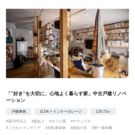
「”好き”を大切に、心地よく暮らす家」中古戸建リノベ
ーション
戸建事例
2LDK + インナーガレージ
126.73㎡
#築25年以上
#庭あり
#カフェ風
#ナチュラル
#こだわりインテリア
#自転車収納
#無垢の木
#壁一面本棚