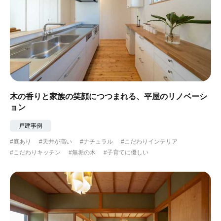
木の香りと家族の笑顔につつまれる、平屋のリノベーシ
ョン
戸建事例
#庭あり
#天井が高い
#ナチュラル
#こだわりインテリア
#こだわりキッチン
#無垢の木
#子育てに優しい