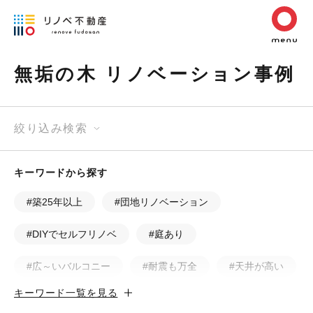
無垢の木 リノベーション事例
絞り込み検索
キーワードから探す
#築25年以上
#団地リノベーション
#DIYでセルフリノベ
#庭あり
#広～いバルコニー
#耐震も万全
#天井が高い
キーワード一覧を見る
#カフェ風
#昭和レトロ
#和テイスト