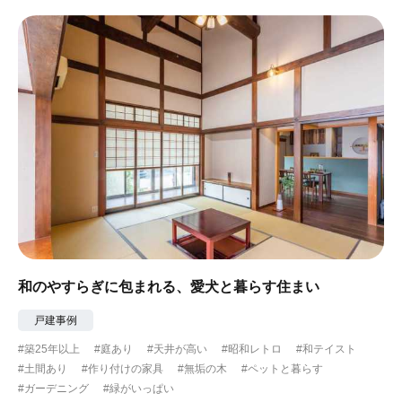
#眺望最高
#水辺の住まい
#緑がいっぱい
#300万円以下
和のやすらぎに包まれる、愛犬と暮らす住まい
戸建事例
#築25年以上
#庭あり
#天井が高い
#昭和レトロ
#和テイスト
#土間あり
#作り付けの家具
#無垢の木
#ペットと暮らす
#ガーデニング
#緑がいっぱい