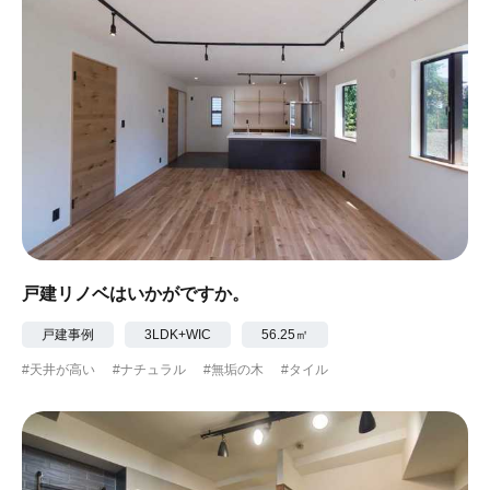
戸建リノベはいかがですか。
戸建事例
3LDK+WIC
56.25㎡
#天井が高い
#ナチュラル
#無垢の木
#タイル