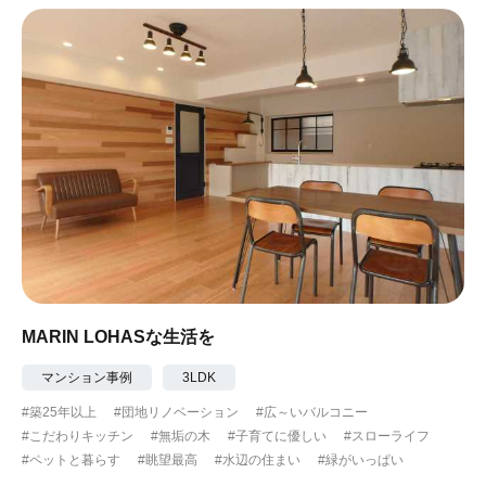
MARIN LOHASな生活を
マンション事例
3LDK
#築25年以上
#団地リノベーション
#広～いバルコニー
#こだわりキッチン
#無垢の木
#子育てに優しい
#スローライフ
#ペットと暮らす
#眺望最高
#水辺の住まい
#緑がいっぱい