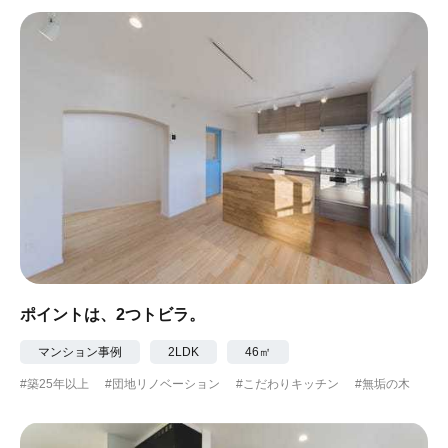
ポイントは、2つトビラ。
マンション事例
2LDK
46㎡
#築25年以上
#団地リノベーション
#こだわりキッチン
#無垢の木