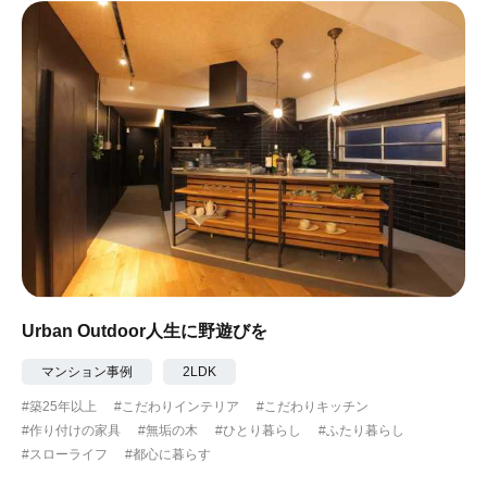
Urban Outdoor人生に野遊びを
マンション事例
2LDK
#築25年以上
#こだわりインテリア
#こだわりキッチン
#作り付けの家具
#無垢の木
#ひとり暮らし
#ふたり暮らし
#スローライフ
#都心に暮らす