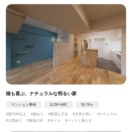
猫も喜ぶ、ナチュラルな明るい家
マンション事例
1LDK+WIC
50.76㎡
#築25年以上
#庭あり
#耐震も万全
#天井が高い
#ナチュラル
#土間あり
#無垢の木
#タイル
#ペットと暮らす