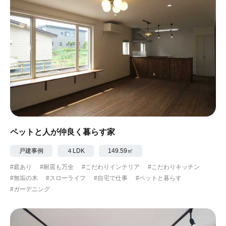
ペットと人が仲良く暮らす家
戸建事例
４LDK
149.59㎡
#庭あり
#耐震も万全
#こだわりインテリア
#こだわりキッチン
#無垢の木
#スローライフ
#自宅で仕事
#ペットと暮らす
#ガーデニング