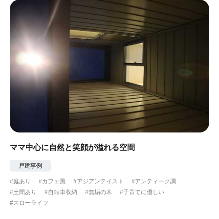
ママ中心に自然と笑顔が溢れる空間
戸建事例
#庭あり
#カフェ風
#アジアンテイスト
#アンティーク調
#土間あり
#自転車収納
#無垢の木
#子育てに優しい
#スローライフ