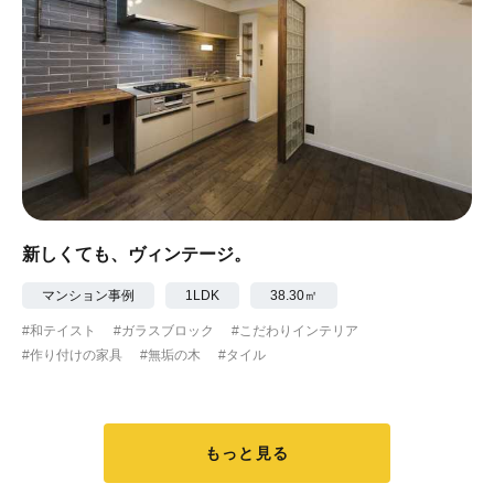
新しくても、ヴィンテージ。
マンション事例
1LDK
38.30㎡
#和テイスト
#ガラスブロック
#こだわりインテリア
#作り付けの家具
#無垢の木
#タイル
もっと見る