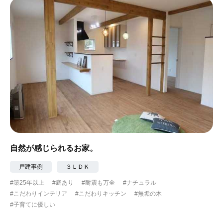
#眺望最高
#水辺の住まい
#緑がいっぱい
#300万円以下
自然が感じられるお家。
戸建事例
３ＬＤＫ
#築25年以上
#庭あり
#耐震も万全
#ナチュラル
#こだわりインテリア
#こだわりキッチン
#無垢の木
#子育てに優しい