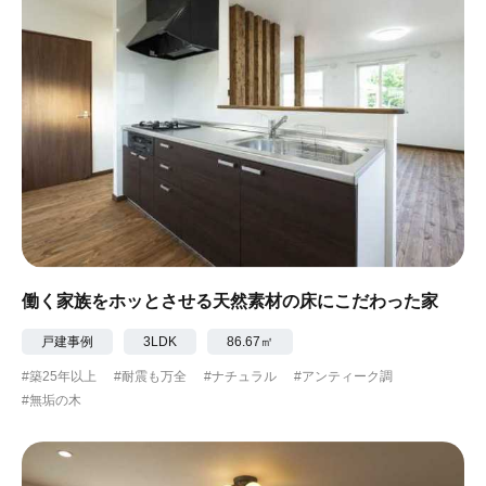
働く家族をホッとさせる天然素材の床にこだわった家
戸建事例
3LDK
86.67㎡
#築25年以上
#耐震も万全
#ナチュラル
#アンティーク調
#無垢の木