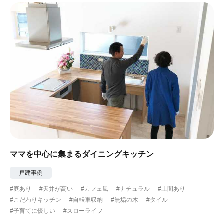
ママを中心に集まるダイニングキッチン
戸建事例
#庭あり
#天井が高い
#カフェ風
#ナチュラル
#土間あり
#こだわりキッチン
#自転車収納
#無垢の木
#タイル
#子育てに優しい
#スローライフ