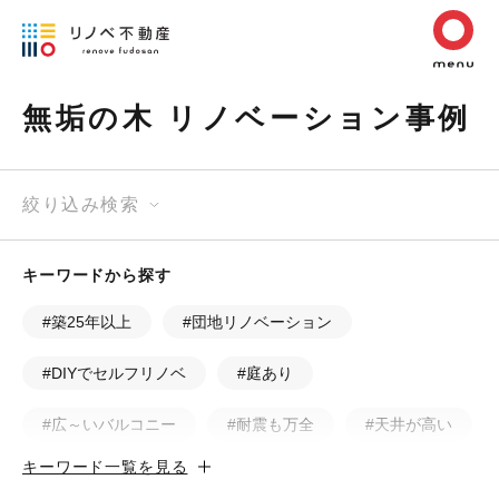
無垢の木 リノベーション事例
絞り込み検索
キーワードから探す
#築25年以上
#団地リノベーション
#DIYでセルフリノベ
#庭あり
#広～いバルコニー
#耐震も万全
#天井が高い
キーワード一覧を見る
#カフェ風
#昭和レトロ
#和テイスト