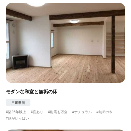
#ナチュラル
#アジアンテイスト
#アンティーク調
#ハンモック
#コンクリート壁
#ガラスブロック
#土間あり
#こだわりインテリア
#こだわりキッチン
#自転車収納
#作り付けの家具
#あえて古材
#黒板
#無垢の木
#タイル
#壁一面本棚
#ヘリンボーン床
#ひとり暮らし
モダンな和室と無垢の床
#ふたり暮らし
#子育てに優しい
戸建事例
#築25年以上
#庭あり
#耐震も万全
#ナチュラル
#無垢の木
#スローライフ
#自宅で仕事
#ペットと暮らす
#緑がいっぱい
#ガーデニング
#都心に暮らす
#下町に暮らす