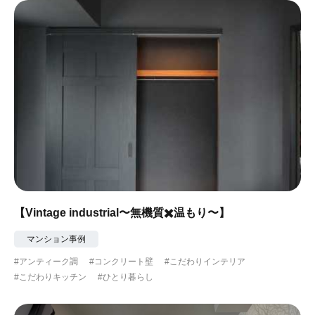
【Vintage industrial〜無機質✖️温もり〜】
マンション事例
#アンティーク調
#コンクリート壁
#こだわりインテリア
#こだわりキッチン
#ひとり暮らし