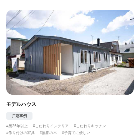
#ガーデニング
#都心に暮らす
#下町に暮らす
#眺望最高
#水辺の住まい
#緑がいっぱい
#300万円以下
モデルハウス
戸建事例
#築25年以上
#こだわりインテリア
#こだわりキッチン
#作り付けの家具
#無垢の木
#子育てに優しい