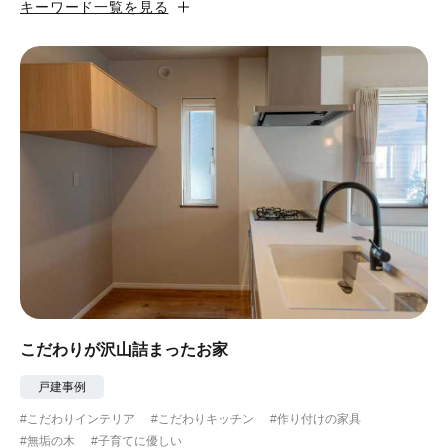
キーワード一覧を見る
#カフェ風
#昭和レトロ
#和テイスト
#ナチュラル
#アジアンテイスト
#アンティーク調
#ハンモック
#コンクリート壁
#ガラスブロック
#土間あり
#こだわりインテリア
#こだわりキッチン
#自転車収納
#作り付けの家具
#あえて古材
#黒板
#無垢の木
#タイル
#壁一面本棚
#ヘリンボーン床
#ひとり暮らし
こだわりが沢山詰まったお家
#ふたり暮らし
#子育てに優しい
戸建事例
#こだわりインテリア
#こだわりキッチン
#作り付けの家具
#スローライフ
#自宅で仕事
#ペットと暮らす
#無垢の木
#子育てに優しい