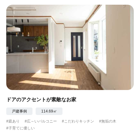
ドアのアクセントが素敵なお家
戸建事例
114.69㎡
#庭あり
#広～いバルコニー
#こだわりキッチン
#無垢の木
#子育てに優しい