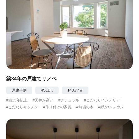
築34年の戸建てリノベ
戸建事例
4SLDK
143.77㎡
#築25年以上
#天井が高い
#ナチュラル
#こだわりインテリア
#こだわりキッチン
#作り付けの家具
#無垢の木
#緑がいっぱい