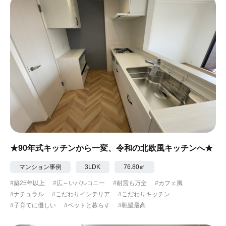
★90年式キッチンから一変、令和の北欧風キッチンへ★
マンション事例
3LDK
76.80㎡
#築25年以上
#広～いバルコニー
#耐震も万全
#カフェ風
#ナチュラル
#こだわりインテリア
#こだわりキッチン
#子育てに優しい
#ペットと暮らす
#眺望最高