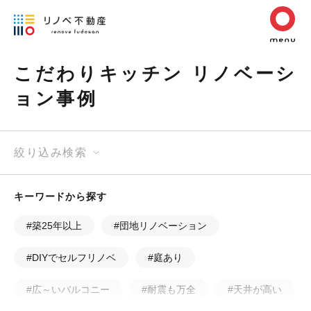
こだわりキッチン リノベーシ
ョン事例
絞り込み検索
キーワードから探す
#築25年以上
#団地リノベーション
#DIYでセルフリノベ
#庭あり
#広～いバルコニー
#耐震も万全
#天井が高い