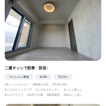
二重サッシで防寒・防音♪
マンション事例
4LDK
75.23㎡
#広～いバルコニー
#耐震も万全
#天井が高い
#こだわりインテリア
#こだわりキッチン
#ふたり暮らし
#スローライフ
#自宅で仕事
#眺望最高
#緑がいっぱい