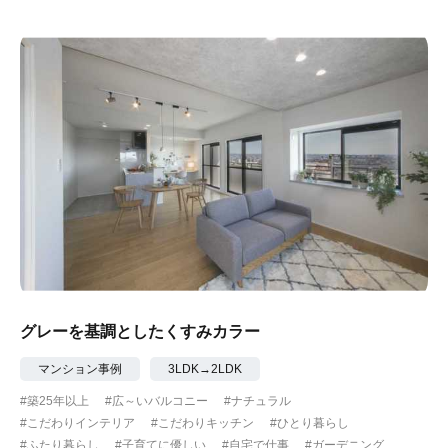
グレーを基調としたくすみカラー
マンション事例
3LDK→2LDK
#築25年以上
#広～いバルコニー
#ナチュラル
#こだわりインテリア
#こだわりキッチン
#ひとり暮らし
#ふたり暮らし
#子育てに優しい
#自宅で仕事
#ガーデニング