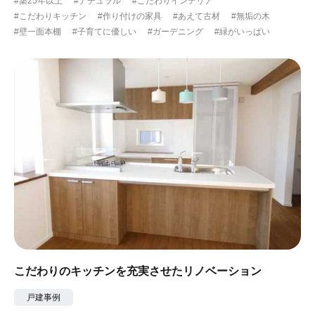
#築25年以上
#ナチュラル
#こだわりインテリア
#こだわりキッチン
#作り付けの家具
#あえて古材
#無垢の木
#壁一面本棚
#子育てに優しい
#ガーデニング
#緑がいっぱい
こだわりのキッチンを充実させたリノベーション
戸建事例