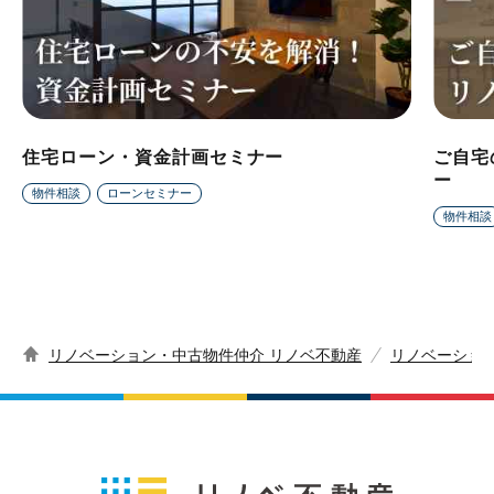
住宅ローン・資金計画セミナー
ご自宅
ー
物件相談
ローンセミナー
物件相談
リノベーション・中古物件仲介 リノベ不動産
リノベーショ