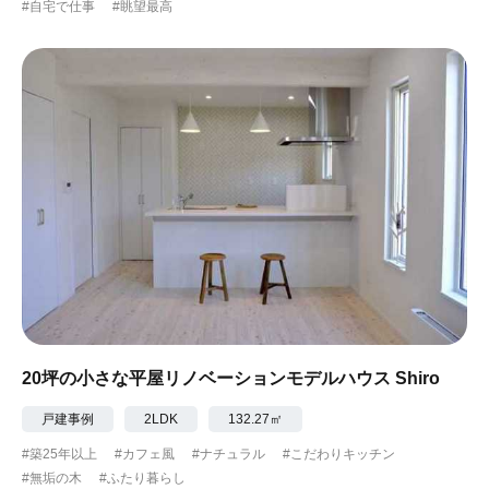
#自宅で仕事
#眺望最高
20坪の小さな平屋リノベーションモデルハウス Shiro
戸建事例
2LDK
132.27㎡
#築25年以上
#カフェ風
#ナチュラル
#こだわりキッチン
#無垢の木
#ふたり暮らし