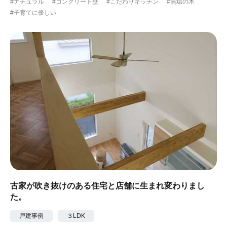
#ナチュラル
#コンクリート壁
#こだわりキッチン
#無垢の木
#子育てに優しい
古家が吹き抜けのある住宅と店舗に生まれ変わりまし
た。
戸建事例
３LDK