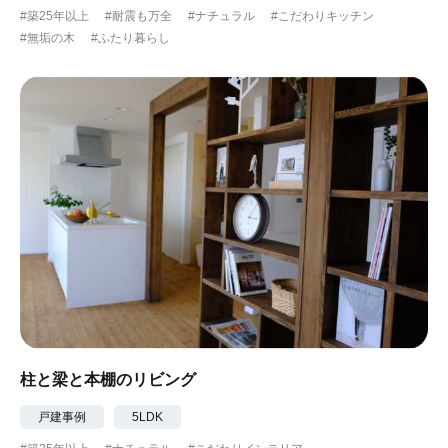
#築25年以上
#耐震も万全
#ナチュラル
#こだわりキッチン
#無垢の木
#ふたり暮らし
柱と梁と本棚のリビング
戸建事例
5LDK