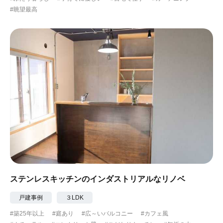
#眺望最高
ステンレスキッチンのインダストリアルなリノベ
戸建事例
３LDK
#築25年以上
#庭あり
#広～いバルコニー
#カフェ風