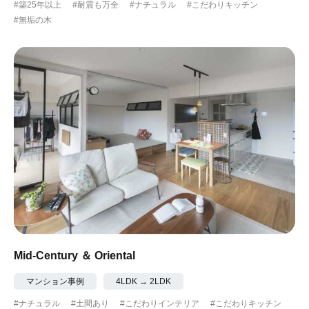
#築25年以上
#耐震も万全
#ナチュラル
#こだわりキッチン
#無垢の木
Mid-Century ＆ Oriental
マンション事例
4LDK → 2LDK
#ナチュラル
#土間あり
#こだわりインテリア
#こだわりキッチン