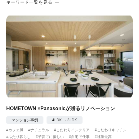
キーワード一覧を見る
#カフェ風
#昭和レトロ
#和テイスト
#ナチュラル
#アジアンテイスト
#アンティーク調
#ハンモック
#コンクリート壁
#ガラスブロック
#土間あり
#こだわりインテリア
#こだわりキッチン
#自転車収納
#作り付けの家具
#あえて古材
#黒板
#無垢の木
#タイル
#壁一面本棚
#ヘリンボーン床
#ひとり暮らし
HOMETOWN ×Panasonicが贈るリノベーション
#ふたり暮らし
#子育てに優しい
マンション事例
4LDK → 3LDK
#カフェ風
#ナチュラル
#こだわりインテリア
#こだわりキッチン
#スローライフ
#自宅で仕事
#ペットと暮らす
#ふたり暮らし
#子育てに優しい
#自宅で仕事
#眺望最高