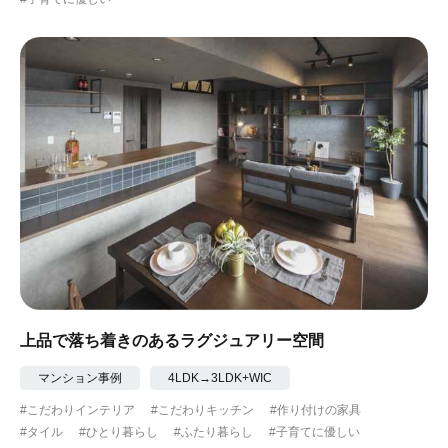
上品で落ち着きのあるラグジュアリー空間
マンション事例
4LDK→3LDK+WIC
#こだわりインテリア
#こだわりキッチン
#作り付けの家具
#タイル
#ひとり暮らし
#ふたり暮らし
#子育てに優しい