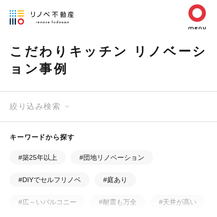
こだわりキッチン リノベーシ
ョン事例
絞り込み検索
キーワードから探す
#築25年以上
#団地リノベーション
#DIYでセルフリノベ
#庭あり
#広～いバルコニー
#耐震も万全
#天井が高い