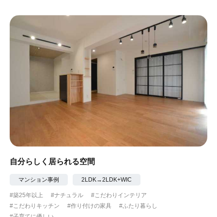
#ガーデニング
#都心に暮らす
#下町に暮らす
#眺望最高
#水辺の住まい
#緑がいっぱい
#300万円以下
自分らしく居られる空間
マンション事例
2LDK→2LDK+WIC
#築25年以上
#ナチュラル
#こだわりインテリア
#こだわりキッチン
#作り付けの家具
#ふたり暮らし
#子育てに優しい