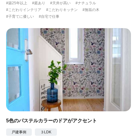
#築25年以上
#庭あり
#天井が高い
#ナチュラル
#こだわりインテリア
#こだわりキッチン
#無垢の木
#子育てに優しい
#自宅で仕事
5色のパステルカラーのドアがアクセント
戸建事例
３LDK