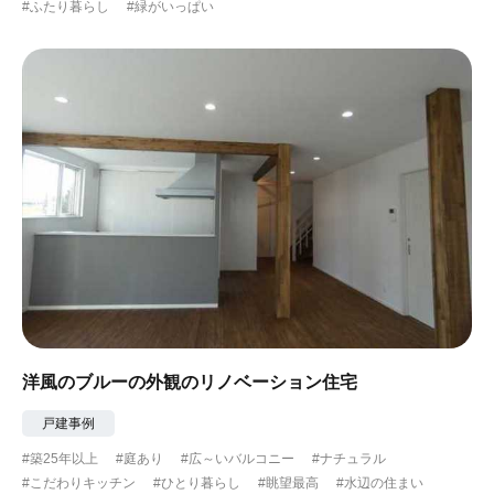
#ふたり暮らし
#緑がいっぱい
洋風のブルーの外観のリノベーション住宅
戸建事例
#築25年以上
#庭あり
#広～いバルコニー
#ナチュラル
#こだわりキッチン
#ひとり暮らし
#眺望最高
#水辺の住まい