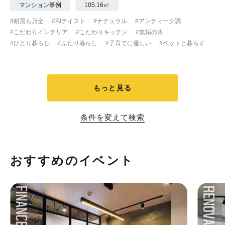
マンション事例
105.16㎡
#耐震も万全
#和テイスト
#ナチュラル
#アンティーク調
#こだわりインテリア
#こだわりキッチン
#無垢の木
#ひとり暮らし
#ふたり暮らし
#子育てに優しい
#ペットと暮らす
もっと見る
条件を変えて検索
おすすめのイベント