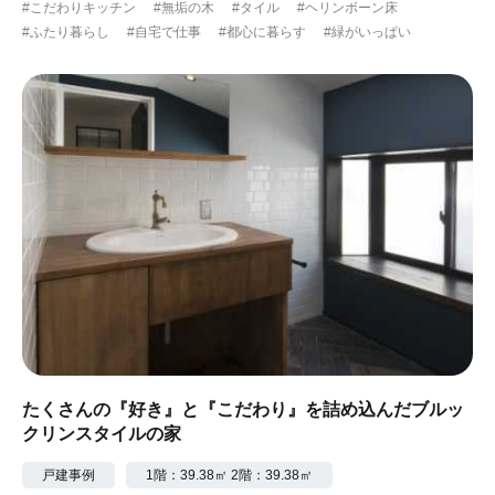
#こだわりキッチン
#無垢の木
#タイル
#ヘリンボーン床
#ふたり暮らし
#自宅で仕事
#都心に暮らす
#緑がいっぱい
たくさんの『好き』と『こだわり』を詰め込んだブルッ
クリンスタイルの家
戸建事例
1階：39.38㎡ 2階：39.38㎡