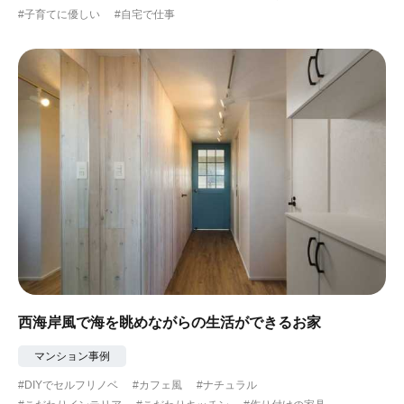
#子育てに優しい
#自宅で仕事
西海岸風で海を眺めながらの生活ができるお家
マンション事例
#DIYでセルフリノベ
#カフェ風
#ナチュラル