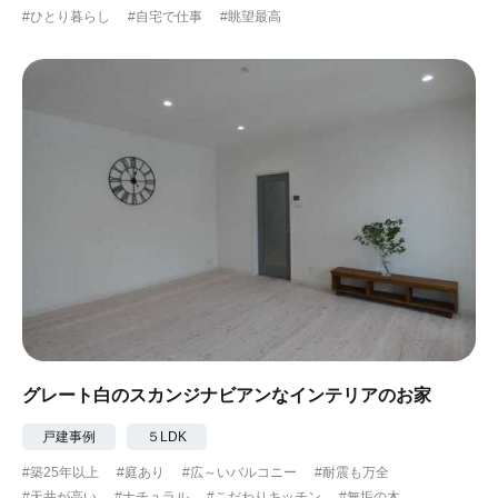
#ひとり暮らし
#自宅で仕事
#眺望最高
#ガーデニング
#都心に暮らす
#下町に暮らす
#眺望最高
#水辺の住まい
#緑がいっぱい
#300万円以下
グレート白のスカンジナビアンなインテリアのお家
戸建事例
５LDK
#築25年以上
#庭あり
#広～いバルコニー
#耐震も万全
#天井が高い
#ナチュラル
#こだわりキッチン
#無垢の木