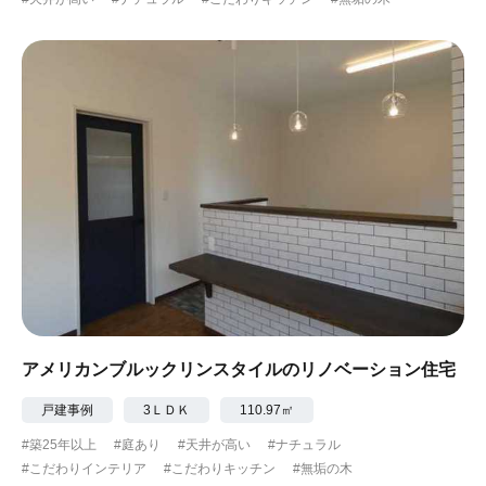
アメリカンブルックリンスタイルのリノベーション住宅
戸建事例
3ＬＤＫ
110.97㎡
#築25年以上
#庭あり
#天井が高い
#ナチュラル
#こだわりインテリア
#こだわりキッチン
#無垢の木