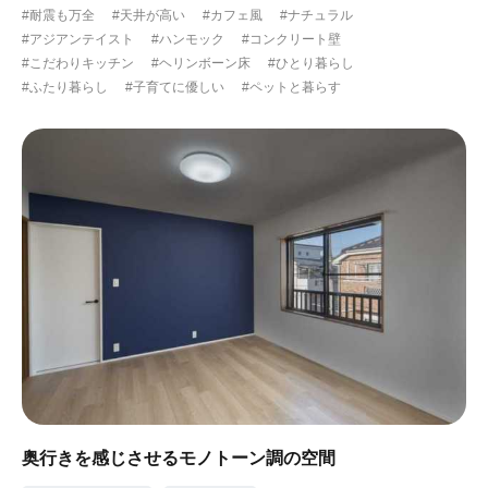
#耐震も万全
#天井が高い
#カフェ風
#ナチュラル
#アジアンテイスト
#ハンモック
#コンクリート壁
#こだわりキッチン
#ヘリンボーン床
#ひとり暮らし
#ふたり暮らし
#子育てに優しい
#ペットと暮らす
奥行きを感じさせるモノトーン調の空間