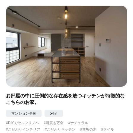
お部屋の中に圧倒的な存在感を放つキッチンが特徴的な
こちらのお家。
マンション事例
54㎡
#DIYでセルフリノベ
#耐震も万全
#ナチュラル
#こだわりインテリア
#こだわりキッチン
#無垢の木
#タイル