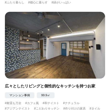
#ふたり暮らし
#都心に暮らす
#緑がいっぱい
広々としたリビングと個性的なキッチンを持つお家
マンション事例
99.9㎡
#耐震も万全
#カフェ風
#和テイスト
#ナチュラル
#アジアンテイスト
#こだわりキッチン
#作り付けの家具
#タイル