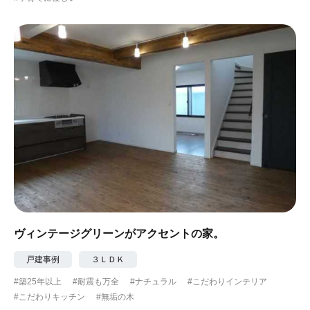
ヴィンテージグリーンがアクセントの家。
戸建事例
３ＬＤＫ
#築25年以上
#耐震も万全
#ナチュラル
#こだわりインテリア
#こだわりキッチン
#無垢の木