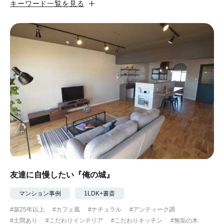
キーワード一覧を見る
#カフェ風
#昭和レトロ
#和テイスト
#ナチュラル
#アジアンテイスト
#アンティーク調
#ハンモック
#コンクリート壁
#ガラスブロック
#土間あり
#こだわりインテリア
#こだわりキッチン
#自転車収納
#作り付けの家具
#あえて古材
#黒板
#無垢の木
#タイル
#壁一面本棚
#ヘリンボーン床
#ひとり暮らし
友達に自慢したい『俺の城』
#ふたり暮らし
#子育てに優しい
マンション事例
1LDK+書斎
#築25年以上
#カフェ風
#ナチュラル
#アンティーク調
#スローライフ
#自宅で仕事
#ペットと暮らす
#土間あり
#こだわりインテリア
#こだわりキッチン
#無垢の木