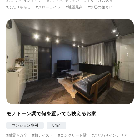
#こだわりインテリア
#こだわりキッチン
#作り付けの家具
#ふたり暮らし
#スローライフ
#眺望最高
#水辺の住まい
モノトーン調で何を置いても映えるお家
マンション事例
84㎡
#耐震も万全
#和テイスト
#コンクリート壁
#こだわりインテリア