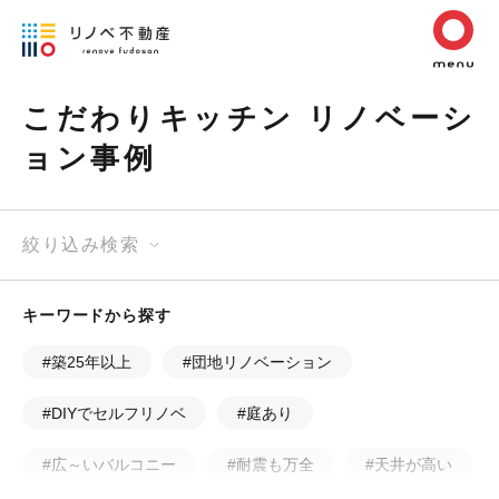
こだわりキッチン リノベーシ
ョン事例
絞り込み検索
キーワードから探す
#築25年以上
#団地リノベーション
#DIYでセルフリノベ
#庭あり
#広～いバルコニー
#耐震も万全
#天井が高い