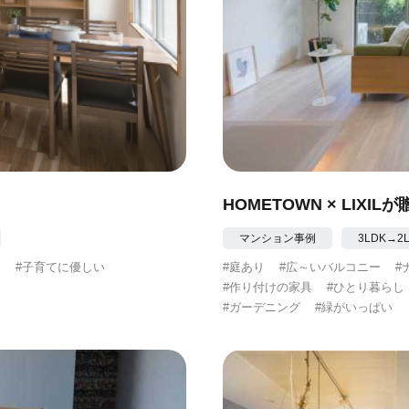
HOMETOWN × LIX
マンション事例
3LDK→
木
#子育てに優しい
#庭あり
#広～いバルコニー
#
#作り付けの家具
#ひとり暮らし
#ガーデニング
#緑がいっぱい