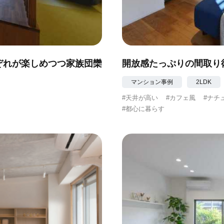
゙れが楽しめつつ家族団欒
開放感たっぷりの間取り術
マンション事例
2LDK
#天井が高い
#カフェ風
#ナチ
#都心に暮らす