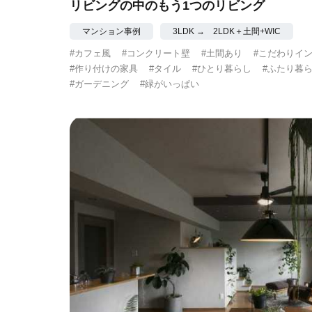
リビングの中のもう1つのリビング
マンション事例
3LDK → 2LDK＋土間+WIC
#カフェ風
#コンクリート壁
#土間あり
#こだわりイ
#作り付けの家具
#タイル
#ひとり暮らし
#ふたり暮
#ガーデニング
#緑がいっぱい