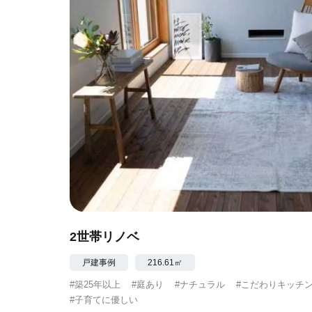
2世帯リノベ
戸建事例
216.61㎡
#築25年以上
#庭あり
#ナチュラル
#こだわりキッチ
#子育てに優しい