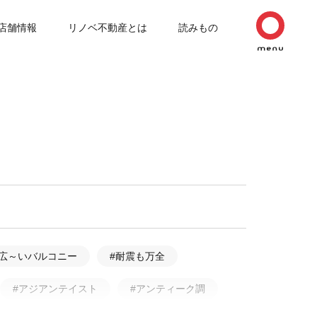
店舗情報
リノベ不動産とは
読みもの
#広～いバルコニー
#耐震も万全
#アジアンテイスト
#アンティーク調