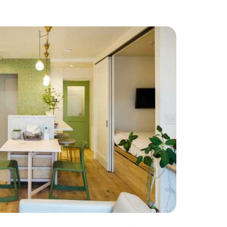
わりインテリア
#こだわりキッチン
#タイル
#壁一面本棚
#ヘリンボーン床
自宅で仕事
#ペットと暮らす
住まい
#緑がいっぱい
#300万円以下