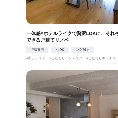
一体感×ホテルライクで贅沢LDKに、それそ
できる戸建てリノベ
戸建事例
4LDK
140.76㎡
#和テイスト
#こだわりインテリア
#こだわりキッチン