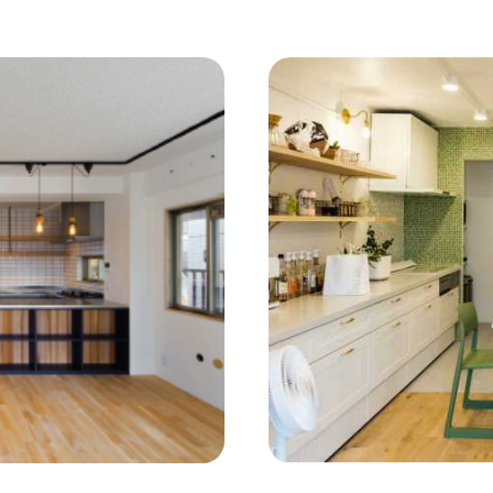
コンクリート壁
#ガラスブロック
#土間あり
#こだ
作り付けの家具
#あえて古材
#黒板
#無垢の木
#ふたり暮らし
#子育てに優しい
#スローライフ
#
#都心に暮らす
#下町に暮らす
#眺望最高
#水辺の