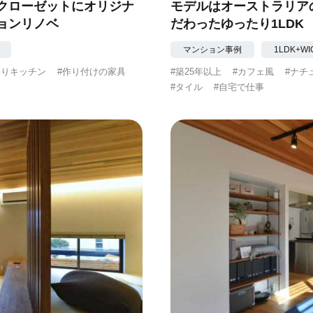
クローゼットにオリジナ
モデルはオーストラリア
ョンリノベ
だわったゆったり1LDK
マンション事例
1LDK+WI
わりキッチン
#作り付けの家具
#築25年以上
#カフェ風
#ナチ
#タイル
#自宅で仕事