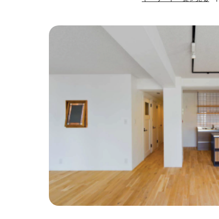
#ハンモック
#
#自転車収納
#
#ひとり暮らし
#ガーデニング