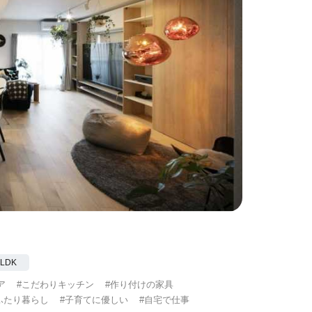
2LDK
ア
#こだわりキッチン
#作り付けの家具
ふたり暮らし
#子育てに優しい
#自宅で仕事