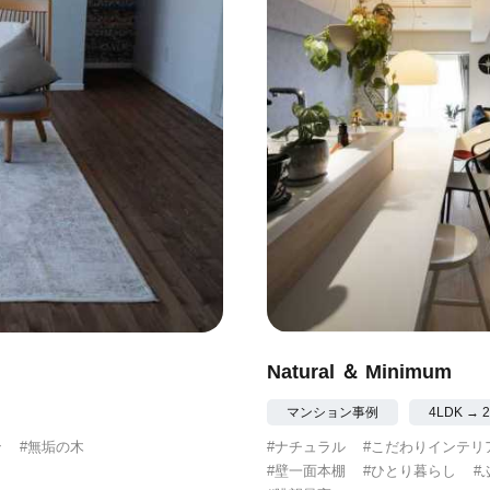
Natural ＆ Minimum
マンション事例
4LDK → 
ン
#無垢の木
#ナチュラル
#こだわりインテリ
#壁一面本棚
#ひとり暮らし
#