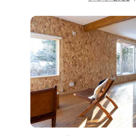
#ハンモック
#
#自転車収納
#
#ひとり暮らし
#ガーデニング