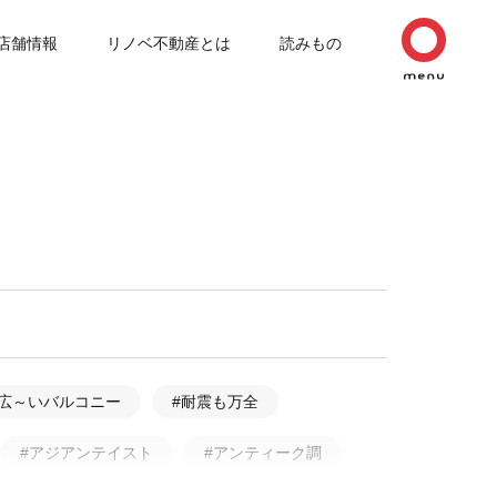
店舗情報
リノベ不動産とは
読みもの
#広～いバルコニー
#耐震も万全
#アジアンテイスト
#アンティーク調