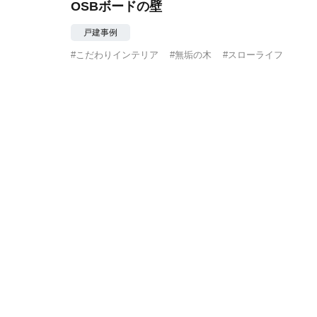
OSBボードの壁
戸建事例
#こだわりインテリア
#無垢の木
#スローライフ