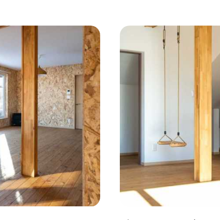
コンクリート壁
#ガラスブロック
#土間あり
#こだ
作り付けの家具
#あえて古材
#黒板
#無垢の木
#ふたり暮らし
#子育てに優しい
#スローライフ
#
#都心に暮らす
#下町に暮らす
#眺望最高
#水辺の