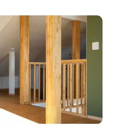
わりインテリア
#こだわりキッチン
#タイル
#壁一面本棚
#ヘリンボーン床
自宅で仕事
#ペットと暮らす
住まい
#緑がいっぱい
#300万円以下