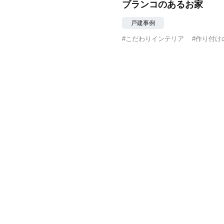
ブランコのあるお家
戸建事例
#こだわりインテリア
#作り付け