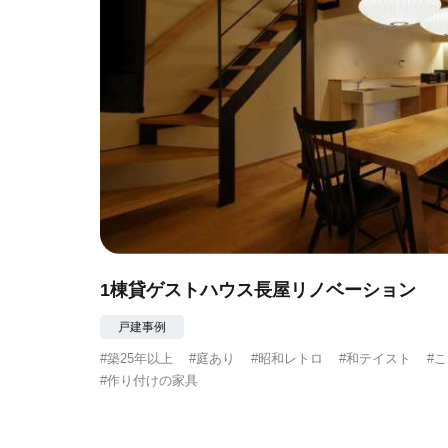
1棟貸ゲストハウス長屋リノベーション
戸建事例
#築25年以上
#庭あり
#昭和レトロ
#和テイスト
#
#作り付けの家具