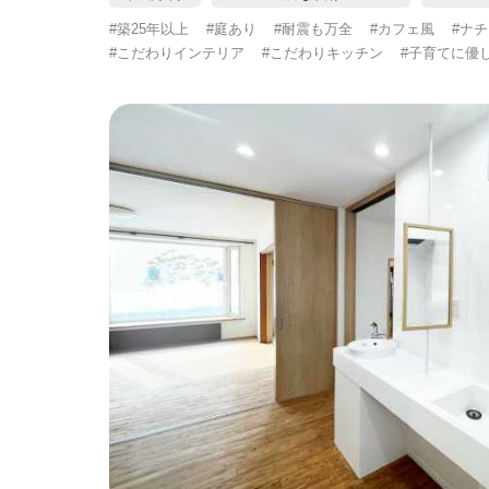
#築25年以上
#庭あり
#耐震も万全
#カフェ風
#ナ
#こだわりインテリア
#こだわりキッチン
#子育てに優