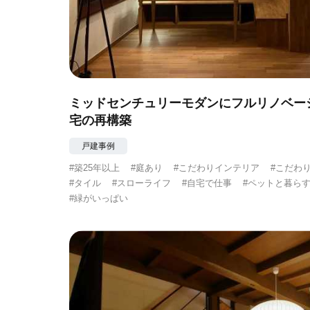
ミッドセンチュリーモダンにフルリノベー
宅の再構築
戸建事例
#築25年以上
#庭あり
#こだわりインテリア
#こだわ
#タイル
#スローライフ
#自宅で仕事
#ペットと暮ら
#緑がいっぱい