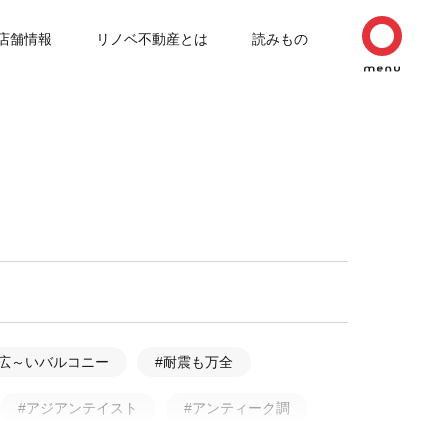
店舗情報
リノベ不動産とは
読みもの
#広～いバルコニー
#耐震も万全
#アジアンテイスト
#アンティーク調