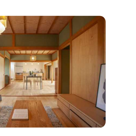
わりインテリア
#こだわりキッチン
#タイル
#壁一面本棚
#ヘリンボーン床
自宅で仕事
#ペットと暮らす
住まい
#緑がいっぱい
#300万円以下