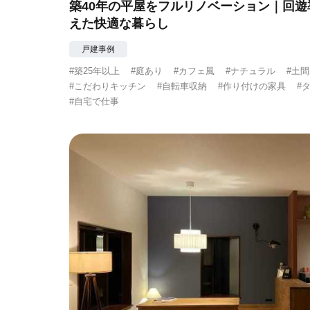
築40年の平屋をフルリノベーション｜回
えた快適な暮らし
戸建事例
#築25年以上
#庭あり
#カフェ風
#ナチュラル
#土
#こだわりキッチン
#自転車収納
#作り付けの家具
#
#自宅で仕事