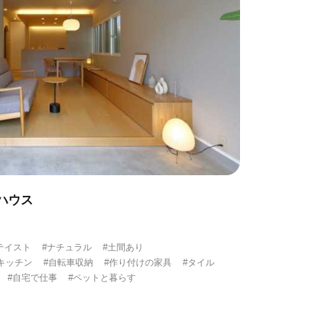
ハウス
テイスト
#ナチュラル
#土間あり
キッチン
#自転車収納
#作り付けの家具
#タイル
#自宅で仕事
#ペットと暮らす