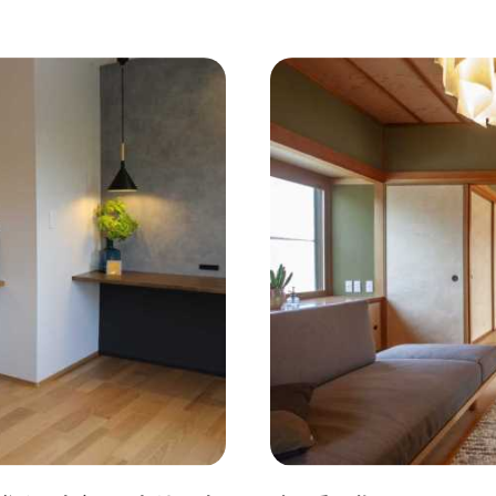
コンクリート壁
#ガラスブロック
#土間あり
#こだ
作り付けの家具
#あえて古材
#黒板
#無垢の木
#ふたり暮らし
#子育てに優しい
#スローライフ
#
#都心に暮らす
#下町に暮らす
#眺望最高
#水辺の