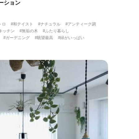
ーション
トロ
#和テイスト
#ナチュラル
#アンティーク調
キッチン
#無垢の木
#ふたり暮らし
#ガーデニング
#眺望最高
#緑がいっぱい