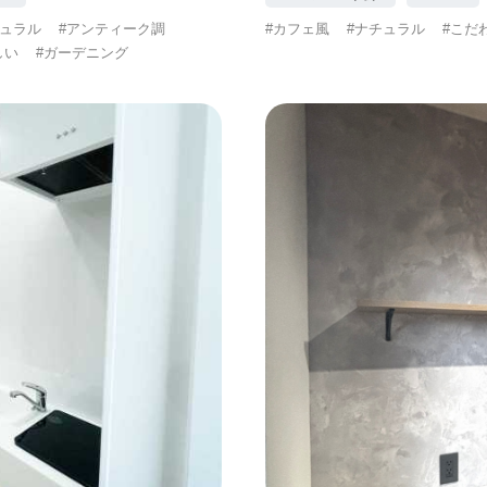
チュラル
#アンティーク調
#カフェ風
#ナチュラル
#こだ
しい
#ガーデニング