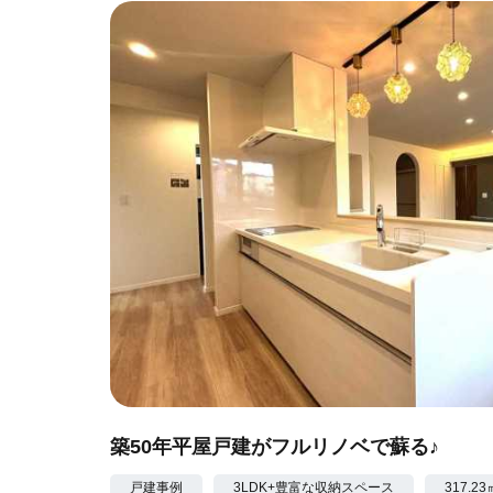
築50年平屋戸建がフルリノベで蘇る♪
戸建事例
3LDK+豊富な収納スペース
317.23