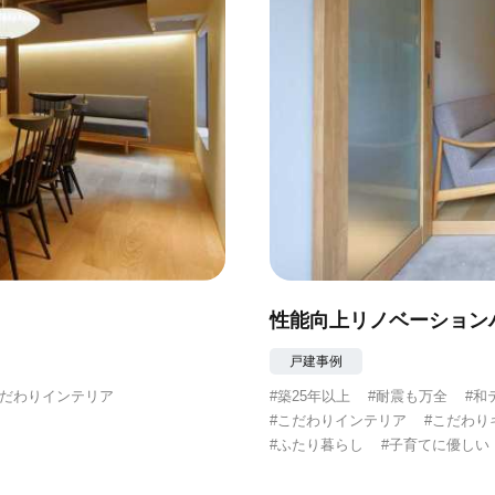
性能向上リノベーション
戸建事例
こだわりインテリア
#築25年以上
#耐震も万全
#和
#こだわりインテリア
#こだわり
#ふたり暮らし
#子育てに優しい