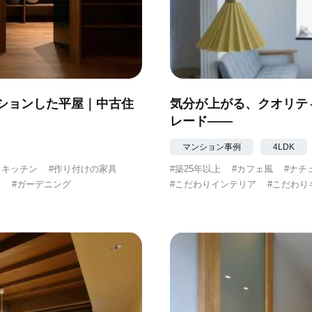
ションした平屋｜中古住
気分が上がる、クオリテ
レード――
マンション事例
4LDK
りキッチン
#作り付けの家具
#築25年以上
#カフェ風
#ナチ
す
#ガーデニング
#こだわりインテリア
#こだわり