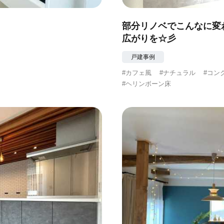
部分リノベでこんなに変
広がりを☆彡
戸建事例
#カフェ風
#ナチュラル
#コン
#ヘリンボーン床