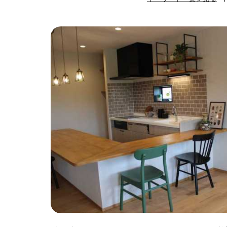
#ハンモック
#
#自転車収納
#
#ひとり暮らし
#ガーデニング