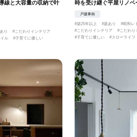
遊導線と大容量の収納で叶
時を受け継ぐ平屋リノベ
戸建事例
#築25年以上
#庭あり
#昭和レ
#こだわりインテリア
#こだわり
間あり
#こだわりインテリア
#子育てに優しい
#スローライフ
タイル
#子育てに優しい