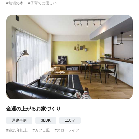
#無垢の木
#子育てに優しい
金運の上がるお家づくり
戸建事例
3LDK
110㎡
#築25年以上
#カフェ風
#スローライフ