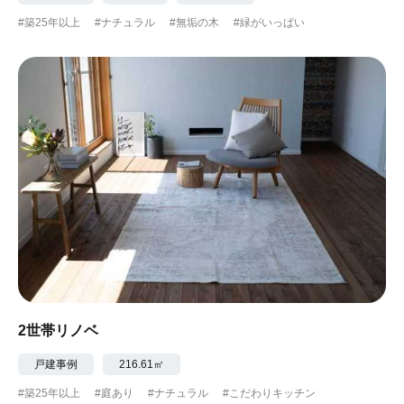
#築25年以上
#ナチュラル
#無垢の木
#緑がいっぱい
2世帯リノベ
戸建事例
216.61㎡
#築25年以上
#庭あり
#ナチュラル
#こだわりキッチン