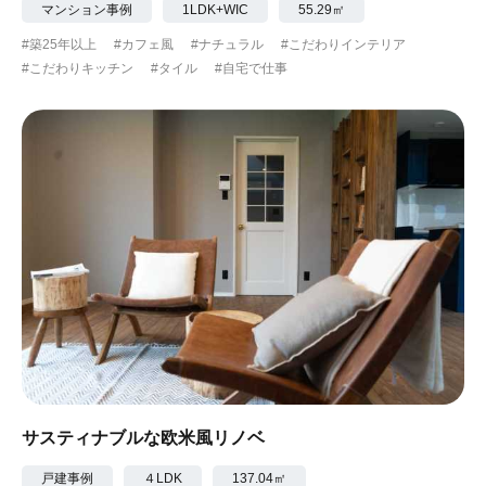
マンション事例
1LDK+WIC
55.29㎡
#築25年以上
#カフェ風
#ナチュラル
#こだわりインテリア
#こだわりキッチン
#タイル
#自宅で仕事
サスティナブルな欧米風リノベ
戸建事例
４LDK
137.04㎡