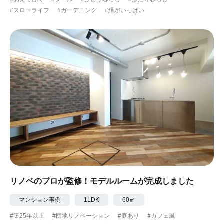
#スローライフ
#ガーデニング
#緑がいっぱい
リノベのプロが監修！モデルルームが完成しました
マンション事例
1LDK
60㎡
#築25年以上
#団地リノベーション
#庭あり
#カフェ風