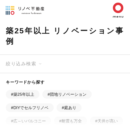
築25年以上 リノベーション事
例
絞り込み検索
キーワードから探す
#築25年以上
#団地リノベーション
#DIYでセルフリノベ
#庭あり
#広～いバルコニー
#耐震も万全
#天井が高い