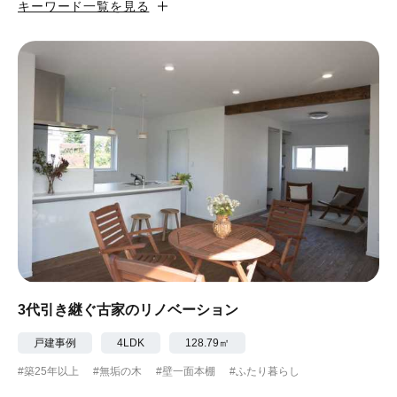
キーワード一覧を見る
#カフェ風
#昭和レトロ
#和テイスト
#ナチュラル
#アジアンテイスト
#アンティーク調
#ハンモック
#コンクリート壁
#ガラスブロック
#土間あり
#こだわりインテリア
#こだわりキッチン
#自転車収納
#作り付けの家具
#あえて古材
#黒板
#無垢の木
#タイル
#壁一面本棚
#ヘリンボーン床
#ひとり暮らし
3代引き継ぐ古家のリノベーション
#ふたり暮らし
#子育てに優しい
戸建事例
4LDK
128.79㎡
#築25年以上
#無垢の木
#壁一面本棚
#ふたり暮らし
#スローライフ
#自宅で仕事
#ペットと暮らす