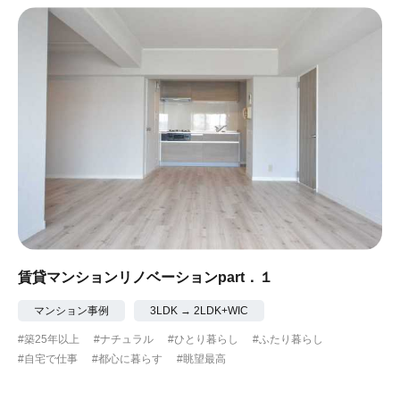
賃貸マンションリノベーションpart．１
マンション事例
3LDK → 2LDK+WIC
#築25年以上
#ナチュラル
#ひとり暮らし
#ふたり暮らし
#自宅で仕事
#都心に暮らす
#眺望最高