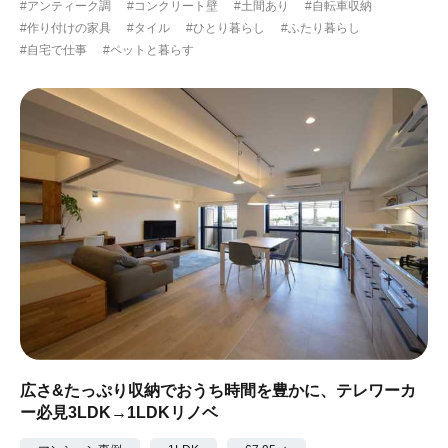
#アンティーク調
#コンクリート壁
#土間あり
#自転車収納
#作り付けの家具
#タイル
#ひとり暮らし
#ふたり暮らし
#自宅で仕事
#ペットと暮らす
広さ&たっぷり収納でおうち時間を豊かに、テレワーカ
ー必見3LDK→1LDKリノベ