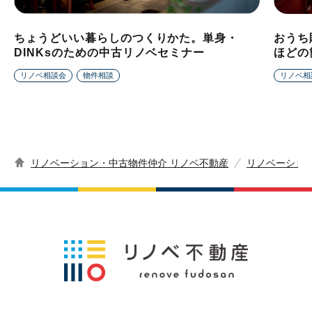
ちょうどいい暮らしのつくりかた。単身・
おうち
DINKsのための中古リノベセミナー
ほどの
リノベ相談会
物件相談
リノベ相
リノベーション・中古物件仲介 リノベ不動産
リノベーショ