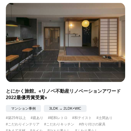
#ガーデニング
#都心に暮らす
#下町に暮らす
#眺望最高
#水辺の住まい
#緑がいっぱい
#300万円以下
とにかく旅館。«リノベ不動産リノベーションアワード
2022最優秀賞受賞»
マンション事例
3LDK → 2LDK+WIC
#築25年以上
#庭あり
#昭和レトロ
#和テイスト
#土間あり
#こだわりインテリア
#こだわりキッチン
#作り付けの家具
#あえて古材
#タイル
#ひとり暮らし
#ふたり暮らし