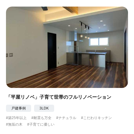
「平屋リノベ」子育て世帯のフルリノベーション
戸建事例
3LDK
#築25年以上
#耐震も万全
#ナチュラル
#こだわりキッチン
#無垢の木
#子育てに優しい