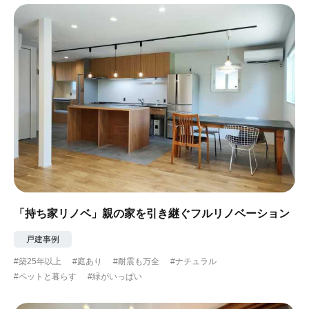
「持ち家リノベ」親の家を引き継ぐフルリノベーション
戸建事例
#築25年以上
#庭あり
#耐震も万全
#ナチュラル
#ペットと暮らす
#緑がいっぱい