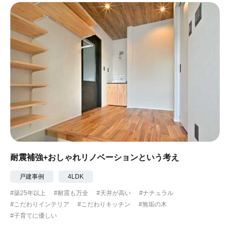
耐震補強+おしゃれリノベーションという考え
戸建事例
4LDK
#築25年以上
#耐震も万全
#天井が高い
#ナチュラル
#こだわりインテリア
#こだわりキッチン
#無垢の木
#子育てに優しい