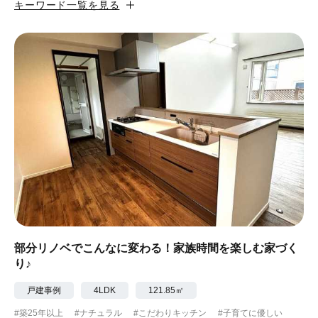
キーワード一覧を見る
#カフェ風
#昭和レトロ
#和テイスト
#ナチュラル
#アジアンテイスト
#アンティーク調
#ハンモック
#コンクリート壁
#ガラスブロック
#土間あり
#こだわりインテリア
#こだわりキッチン
#自転車収納
#作り付けの家具
#あえて古材
#黒板
#無垢の木
#タイル
#壁一面本棚
#ヘリンボーン床
#ひとり暮らし
部分リノベでこんなに変わる！家族時間を楽しむ家づく
り♪
#ふたり暮らし
#子育てに優しい
戸建事例
4LDK
121.85㎡
#スローライフ
#自宅で仕事
#ペットと暮らす
#築25年以上
#ナチュラル
#こだわりキッチン
#子育てに優しい