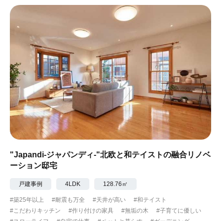
"Japandi-ジャパンディ-"北欧と和テイストの融合リノベ
ーション邸宅
戸建事例
4LDK
128.76㎡
#築25年以上
#耐震も万全
#天井が高い
#和テイスト
#こだわりキッチン
#作り付けの家具
#無垢の木
#子育てに優しい