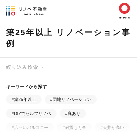
築25年以上 リノベーション事
例
絞り込み検索
キーワードから探す
#築25年以上
#団地リノベーション
#DIYでセルフリノベ
#庭あり
#広～いバルコニー
#耐震も万全
#天井が高い