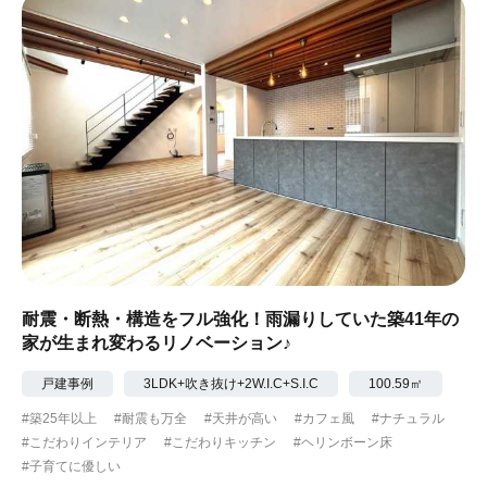
耐震・断熱・構造をフル強化！雨漏りしていた築41年の
家が生まれ変わるリノベーション♪
戸建事例
3LDK+吹き抜け+2W.I.C+S.I.C
100.59㎡
#築25年以上
#耐震も万全
#天井が高い
#カフェ風
#ナチュラル
#こだわりインテリア
#こだわりキッチン
#ヘリンボーン床
#子育てに優しい