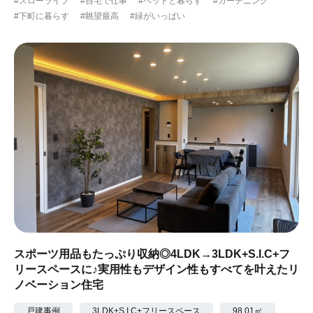
#スローライフ
#自宅で仕事
#ペットと暮らす
#ガーデニング
#下町に暮らす
#眺望最高
#緑がいっぱい
スポーツ用品もたっぷり収納◎4LDK→3LDK+S.I.C+フ
リースペースに♪実用性もデザイン性もすべてを叶えたリ
ノベーション住宅
戸建事例
3LDK+S.I.C+フリースペース
98.01㎡