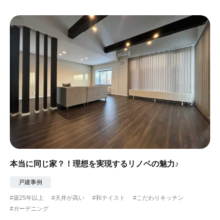
#ガーデニング
#都心に暮らす
#下町に暮らす
#眺望最高
#水辺の住まい
#緑がいっぱい
#300万円以下
本当に同じ家？！理想を実現するリノベの魅力♪
戸建事例
#築25年以上
#天井が高い
#和テイスト
#こだわりキッチン
#ガーデニング