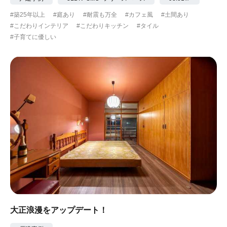
#築25年以上
#庭あり
#耐震も万全
#カフェ風
#土間あり
#こだわりインテリア
#こだわりキッチン
#タイル
#子育てに優しい
大正浪漫をアップデート！