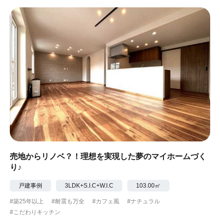
売地からリノベ？！理想を実現した夢のマイホームづく
り♪
戸建事例
3LDK+S.I.C+W.I.C
103.00㎡
#築25年以上
#耐震も万全
#カフェ風
#ナチュラル
#こだわりキッチン