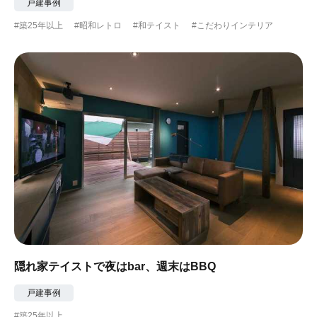
戸建事例
#築25年以上
#昭和レトロ
#和テイスト
#こだわりインテリア
隠れ家テイストで夜はbar、週末はBBQ
戸建事例
#築25年以上