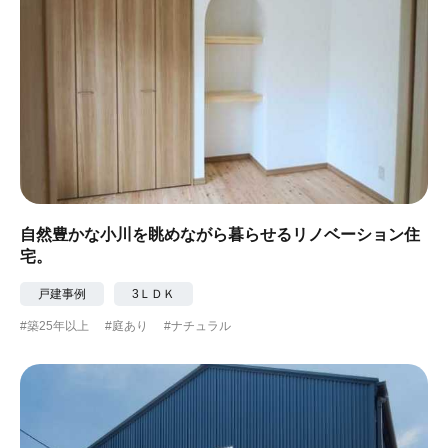
自然豊かな小川を眺めながら暮らせるリノベーション住
宅。
戸建事例
3ＬＤＫ
#築25年以上
#庭あり
#ナチュラル