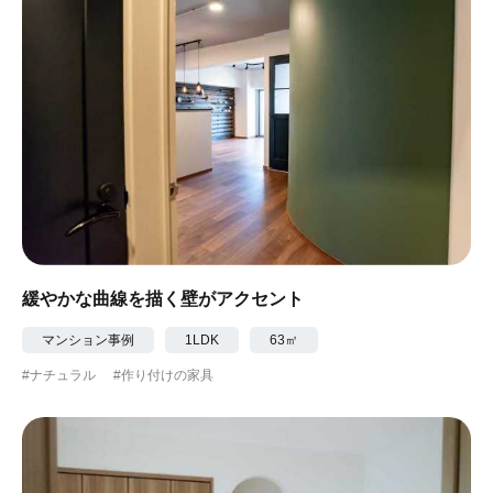
緩やかな曲線を描く壁がアクセント
マンション事例
1LDK
63㎡
#ナチュラル
#作り付けの家具