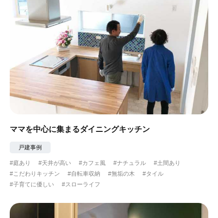
ママを中心に集まるダイニングキッチン
戸建事例
#庭あり
#天井が高い
#カフェ風
#ナチュラル
#土間あり
#こだわりキッチン
#自転車収納
#無垢の木
#タイル
#子育てに優しい
#スローライフ