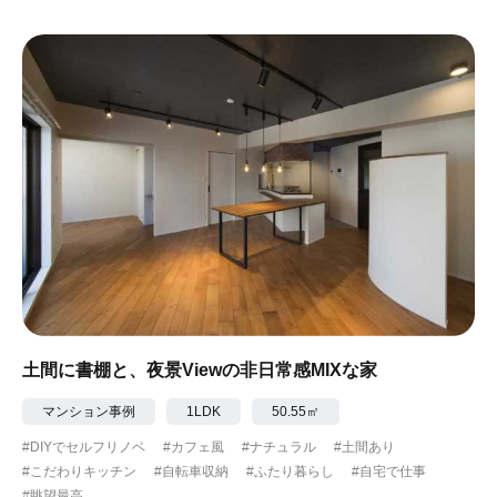
#ガーデニング
#都心に暮らす
#下町に暮らす
#眺望最高
#水辺の住まい
#緑がいっぱい
#300万円以下
土間に書棚と、夜景Viewの非日常感MIXな家
マンション事例
1LDK
50.55㎡
#DIYでセルフリノベ
#カフェ風
#ナチュラル
#土間あり
#こだわりキッチン
#自転車収納
#ふたり暮らし
#自宅で仕事
#眺望最高