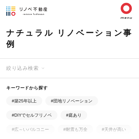
ナチュラル リノベーション事
例
絞り込み検索
キーワードから探す
#築25年以上
#団地リノベーション
#DIYでセルフリノベ
#庭あり
#広～いバルコニー
#耐震も万全
#天井が高い