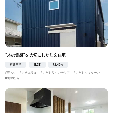
“木の質感”を大切にした注文住宅
戸建事例
3LDK
72.49㎡
#庭あり
#ナチュラル
#こだわりインテリア
#こだわりキッチン
#眺望最高