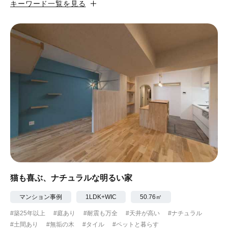
キーワード一覧を見る
#カフェ風
#昭和レトロ
#和テイスト
#ナチュラル
#アジアンテイスト
#アンティーク調
#ハンモック
#コンクリート壁
#ガラスブロック
#土間あり
#こだわりインテリア
#こだわりキッチン
#自転車収納
#作り付けの家具
#あえて古材
#黒板
#無垢の木
#タイル
#壁一面本棚
#ヘリンボーン床
#ひとり暮らし
猫も喜ぶ、ナチュラルな明るい家
#ふたり暮らし
#子育てに優しい
マンション事例
1LDK+WIC
50.76㎡
#築25年以上
#庭あり
#耐震も万全
#天井が高い
#ナチュラル
#スローライフ
#自宅で仕事
#ペットと暮らす
#土間あり
#無垢の木
#タイル
#ペットと暮らす