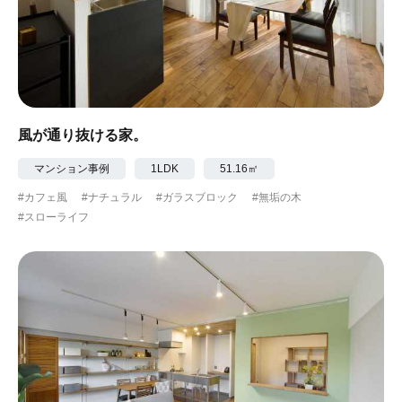
風が通り抜ける家。
マンション事例
1LDK
51.16㎡
#カフェ風
#ナチュラル
#ガラスブロック
#無垢の木
#スローライフ