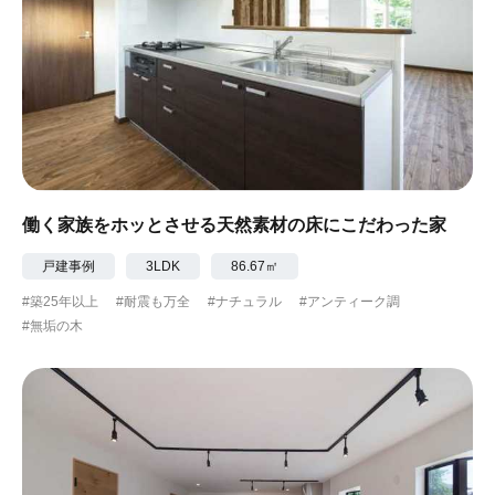
働く家族をホッとさせる天然素材の床にこだわった家
戸建事例
3LDK
86.67㎡
#築25年以上
#耐震も万全
#ナチュラル
#アンティーク調
#無垢の木