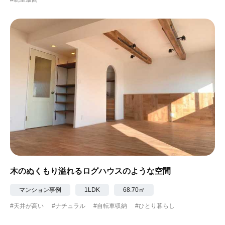
木のぬくもり溢れるログハウスのような空間
マンション事例
1LDK
68.70㎡
#天井が高い
#ナチュラル
#自転車収納
#ひとり暮らし