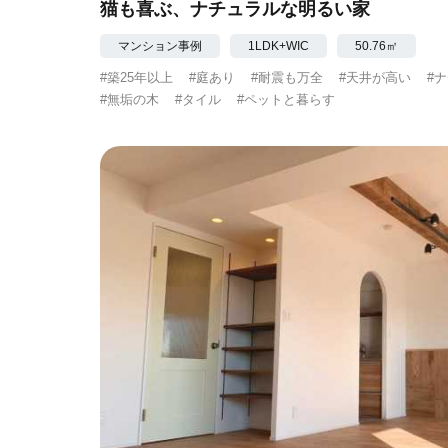
猫も喜ぶ、ナチュラルな明るい家
マンション事例
1LDK+WIC
50.76㎡
#築25年以上
#庭あり
#耐震も万全
#天井が高い
#
#無垢の木
#タイル
#ペットと暮らす