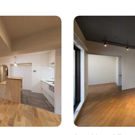
コンクリート壁
#ガラスブロック
#土間あり
#こだ
作り付けの家具
#あえて古材
#黒板
#無垢の木
#ふたり暮らし
#子育てに優しい
#スローライフ
#
#都心に暮らす
#下町に暮らす
#眺望最高
#水辺の