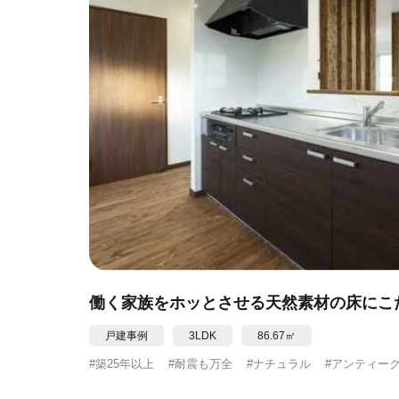
働く家族をホッとさせる天然素材の床にこ
戸建事例
3LDK
86.67㎡
#築25年以上
#耐震も万全
#ナチュラル
#アンティー