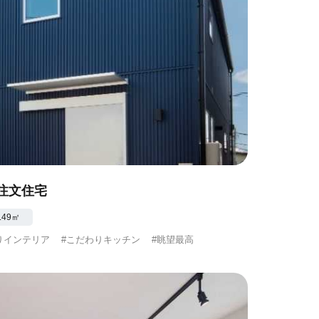
注文住宅
.49㎡
りインテリア
#こだわりキッチン
#眺望最高