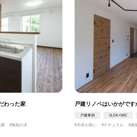
だわった家
戸建リノベはいかがです
戸建事例
3LDK+WIC
ク調
#無垢の木
#天井が高い
#ナチュラル
#無