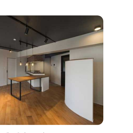
わりインテリア
#こだわりキッチン
#タイル
#壁一面本棚
#ヘリンボーン床
自宅で仕事
#ペットと暮らす
住まい
#緑がいっぱい
#300万円以下