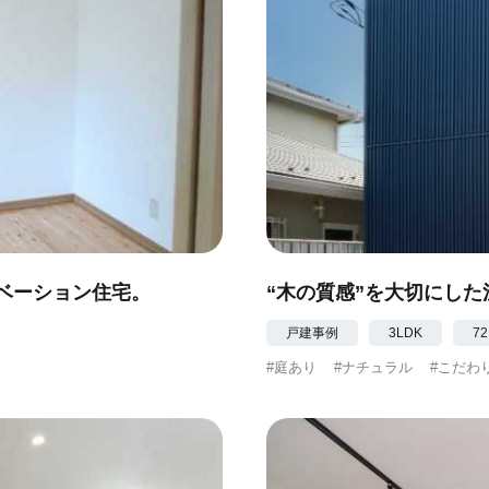
ベーション住宅。
“木の質感”を大切にした
戸建事例
3LDK
72
#庭あり
#ナチュラル
#こだわ