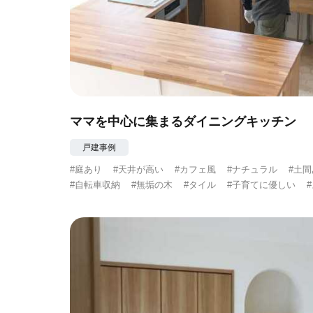
ママを中心に集まるダイニングキッチン
戸建事例
#庭あり
#天井が高い
#カフェ風
#ナチュラル
#土
#自転車収納
#無垢の木
#タイル
#子育てに優しい