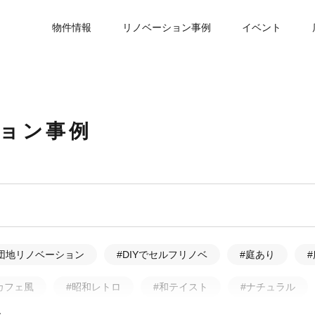
物件情報
リノベーション事例
イベント
ション事例
団地リノベーション
#DIYでセルフリノベ
#庭あり
カフェ風
#昭和レトロ
#和テイスト
#ナチュラル