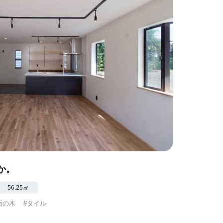
か。
56.25㎡
垢の木
#タイル