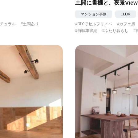
土間に書棚と、夜景Vie
マンション事例
1LDK
ナチュラル
#土間あり
#DIYでセルフリノベ
#カフェ風
#自転車収納
#ふたり暮らし
#