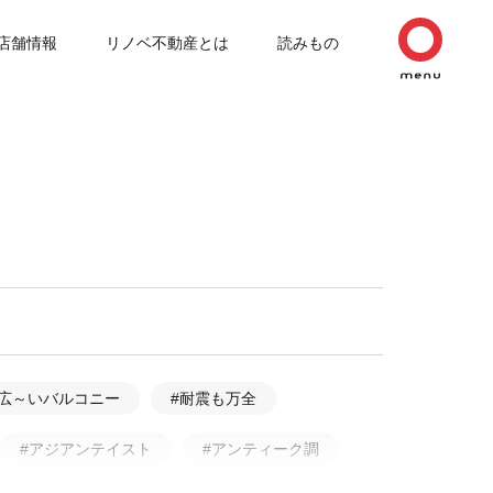
店舗情報
リノベ不動産とは
読みもの
#広～いバルコニー
#耐震も万全
#アジアンテイスト
#アンティーク調