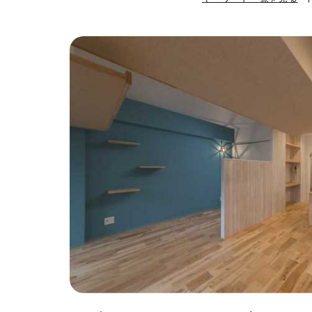
#ハンモック
#
#自転車収納
#
#ひとり暮らし
#ガーデニング