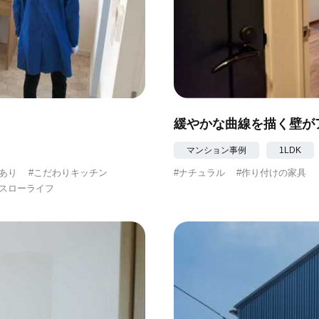
緩やかな曲線を描く壁が
マンション事例
1LDK
間あり
#こだわりキッチン
#ナチュラル
#作り付けの家具
#スローライフ