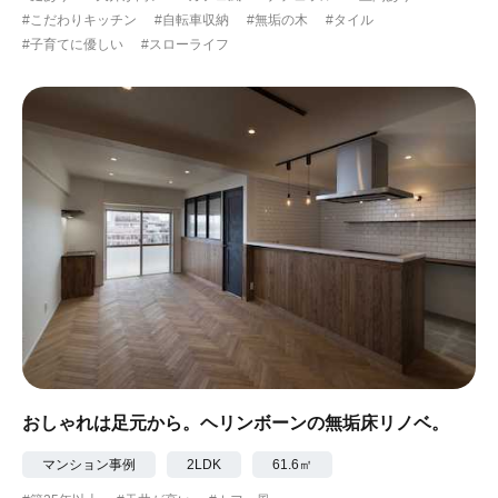
#こだわりキッチン
#自転車収納
#無垢の木
#タイル
#子育てに優しい
#スローライフ
おしゃれは足元から。ヘリンボーンの無垢床リノベ。
マンション事例
2LDK
61.6㎡