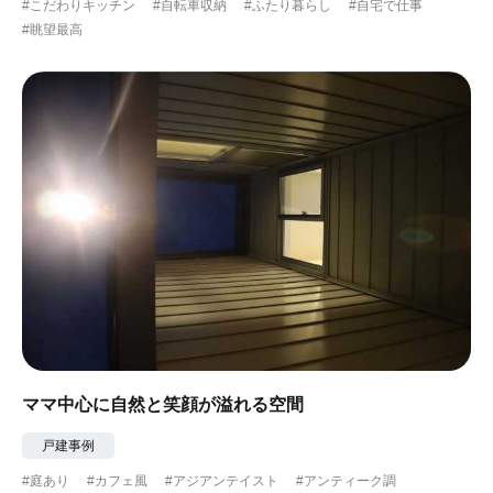
#こだわりキッチン
#自転車収納
#ふたり暮らし
#自宅で仕事
#眺望最高
ママ中心に自然と笑顔が溢れる空間
戸建事例
#庭あり
#カフェ風
#アジアンテイスト
#アンティーク調