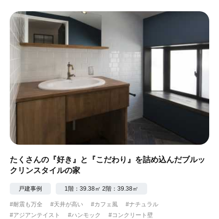
たくさんの『好き』と『こだわり』を詰め込んだブルッ
クリンスタイルの家
戸建事例
1階：39.38㎡ 2階：39.38㎡
#耐震も万全
#天井が高い
#カフェ風
#ナチュラル
#アジアンテイスト
#ハンモック
#コンクリート壁