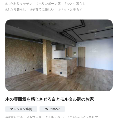
#こだわりキッチン
#ヘリンボーン床
#ひとり暮らし
#ふたり暮らし
#子育てに優しい
#ペットと暮らす
木の雰囲気を感じさせる白とモルタル調のお家
マンション事例
75.05m2㎡
#耐震も万全
#カフェ風
#ナチュラル
#こだわりインテリア