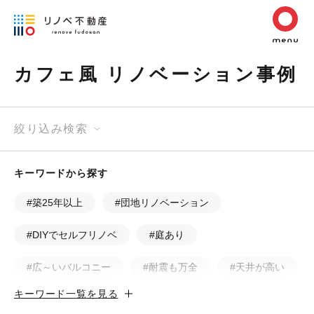
カフェ風 リノベーション事例
絞り込み検索
キーワードから探す
#築25年以上
#団地リノベーション
#DIYでセルフリノベ
#庭あり
#広～いバルコニー
#耐震も万全
#天井が高い
キーワード一覧を見る
#カフェ風
#昭和レトロ
#和テイスト