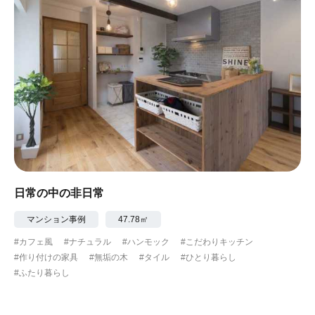
日常の中の非日常
マンション事例
47.78㎡
#カフェ風
#ナチュラル
#ハンモック
#こだわりキッチン
#作り付けの家具
#無垢の木
#タイル
#ひとり暮らし
#ふたり暮らし