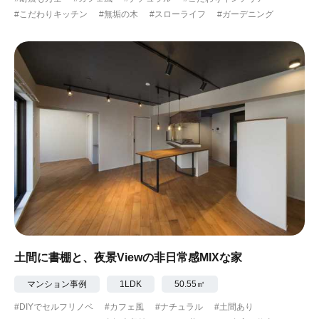
#こだわりキッチン
#無垢の木
#スローライフ
#ガーデニング
土間に書棚と、夜景Viewの非日常感MIXな家
マンション事例
1LDK
50.55㎡
#DIYでセルフリノベ
#カフェ風
#ナチュラル
#土間あり