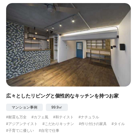
#ナチュラル
#アジアンテイスト
#アンティーク調
#ハンモック
#コンクリート壁
#ガラスブロック
#土間あり
#こだわりインテリア
#こだわりキッチン
#自転車収納
#作り付けの家具
#あえて古材
#黒板
#無垢の木
#タイル
#壁一面本棚
#ヘリンボーン床
#ひとり暮らし
広々としたリビングと個性的なキッチンを持つお家
#ふたり暮らし
#子育てに優しい
マンション事例
99.9㎡
#耐震も万全
#カフェ風
#和テイスト
#ナチュラル
#スローライフ
#自宅で仕事
#ペットと暮らす
#アジアンテイスト
#こだわりキッチン
#作り付けの家具
#タイル
#子育てに優しい
#自宅で仕事
#ガーデニング
#都心に暮らす
#下町に暮らす