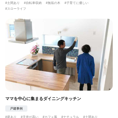
#土間あり
#自転車収納
#無垢の木
#子育てに優しい
#スローライフ
ママを中心に集まるダイニングキッチン
戸建事例
#庭あり
#天井が高い
#カフェ風
#ナチュラル
#土間あり