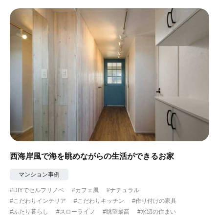
#眺望最高
#水辺の住まい
#緑がいっぱい
#300万円以下
西海岸風で海を眺めながらの生活ができるお家
マンション事例
#DIYでセルフリノベ
#カフェ風
#ナチュラル
#こだわりインテリア
#こだわりキッチン
#作り付けの家具
#ふたり暮らし
#スローライフ
#眺望最高
#水辺の住まい