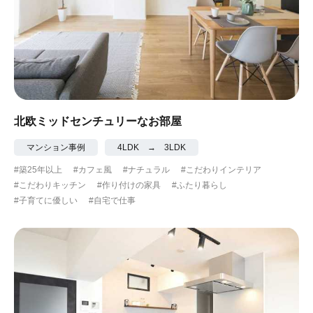
北欧ミッドセンチュリーなお部屋
マンション事例
4LDK → 3LDK
#築25年以上
#カフェ風
#ナチュラル
#こだわりインテリア
#こだわりキッチン
#作り付けの家具
#ふたり暮らし
#子育てに優しい
#自宅で仕事