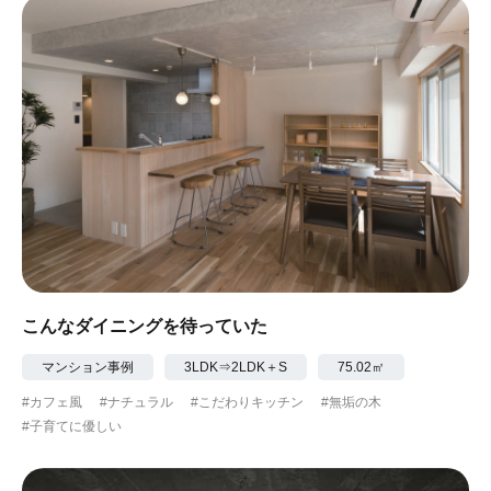
#眺望最高
#水辺の住まい
#緑がいっぱい
#300万円以下
こんなダイニングを待っていた
マンション事例
3LDK⇒2LDK＋S
75.02㎡
#カフェ風
#ナチュラル
#こだわりキッチン
#無垢の木
#子育てに優しい