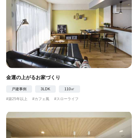
金運の上がるお家づくり
戸建事例
3LDK
110㎡
#築25年以上
#カフェ風
#スローライフ