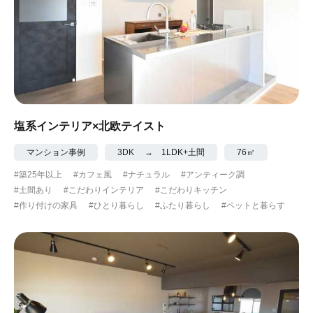
塩系インテリア×北欧テイスト
マンション事例
3DK → 1LDK+土間
76㎡
#築25年以上
#カフェ風
#ナチュラル
#アンティーク調
#土間あり
#こだわりインテリア
#こだわりキッチン
#作り付けの家具
#ひとり暮らし
#ふたり暮らし
#ペットと暮らす