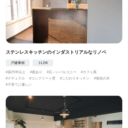
ステンレスキッチンのインダストリアルなリノベ
戸建事例
３LDK
#築25年以上
#庭あり
#広～いバルコニー
#カフェ風
#ナチュラル
#コンクリート壁
#こだわりキッチン
#無垢の木
#子育てに優しい