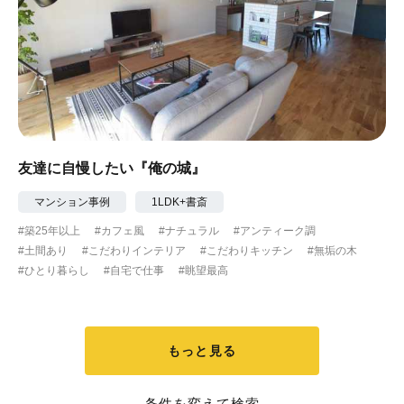
友達に自慢したい『俺の城』
マンション事例
1LDK+書斎
#築25年以上
#カフェ風
#ナチュラル
#アンティーク調
#土間あり
#こだわりインテリア
#こだわりキッチン
#無垢の木
#ひとり暮らし
#自宅で仕事
#眺望最高
もっと見る
条件を変えて検索