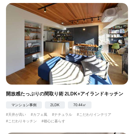
#ナチュラル
#アジアンテイスト
#アンティーク調
#ハンモック
#コンクリート壁
#ガラスブロック
#土間あり
#こだわりインテリア
#こだわりキッチン
#自転車収納
#作り付けの家具
#あえて古材
#黒板
#無垢の木
#タイル
#壁一面本棚
#ヘリンボーン床
#ひとり暮らし
開放感たっぷりの間取り術 2LDK+アイランドキッチン
#ふたり暮らし
#子育てに優しい
マンション事例
2LDK
70.44㎡
#天井が高い
#カフェ風
#ナチュラル
#こだわりインテリア
#スローライフ
#自宅で仕事
#ペットと暮らす
#こだわりキッチン
#都心に暮らす
#ガーデニング
#都心に暮らす
#下町に暮らす