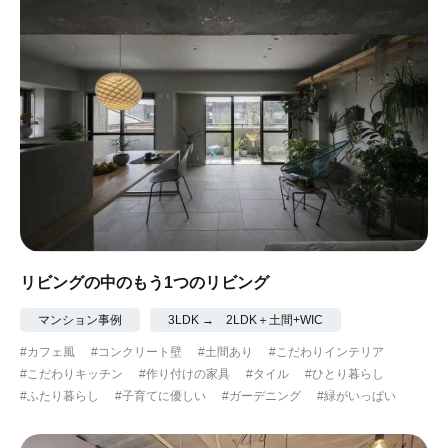
リビングの中のもう1つのリビング
マンション事例
3LDK → 2LDK＋土間+WIC
#カフェ風
#コンクリート壁
#土間あり
#こだわりインテリア
#こだわりキッチン
#作り付けの家具
#タイル
#ひとり暮らし
#ふたり暮らし
#子育てに優しい
#ガーデニング
#緑がいっぱい