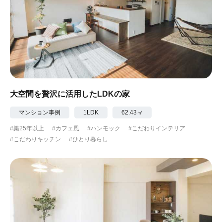
大空間を贅沢に活用したLDKの家
マンション事例
1LDK
62.43㎡
#築25年以上
#カフェ風
#ハンモック
#こだわりインテリア
#こだわりキッチン
#ひとり暮らし