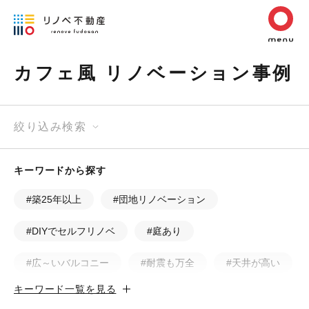
カフェ風 リノベーション事例
絞り込み検索
キーワードから探す
#築25年以上
#団地リノベーション
#DIYでセルフリノベ
#庭あり
#広～いバルコニー
#耐震も万全
#天井が高い
キーワード一覧を見る
#カフェ風
#昭和レトロ
#和テイスト