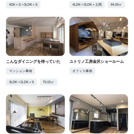
4DK＋S⇒3LDK＋S
4LDK⇒3LDK＋土間
94.00㎡
こんなダイニングを待っていた
ユトリノ工房金沢ショールーム
マンション事例
オフィス事例
3LDK⇒2LDK＋S
75.02㎡