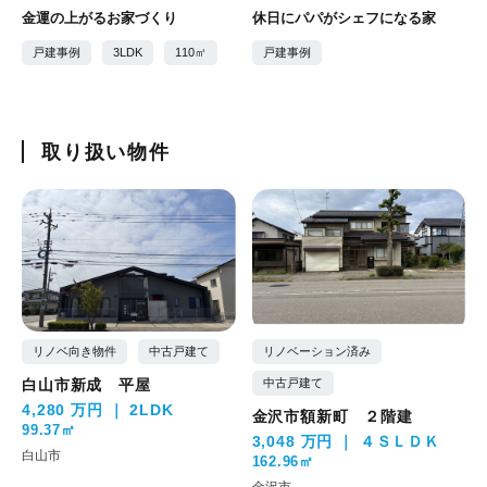
金運の上がるお家づくり
休日にパパがシェフになる家
戸建事例
3LDK
110㎡
戸建事例
取り扱い物件
リノベ向き物件
中古戸建て
リノベーション済み
白山市新成 平屋
中古戸建て
4,280 万円
2LDK
金沢市額新町 ２階建
99.37㎡
3,048 万円
４ＳＬＤＫ
白山市
162.96㎡