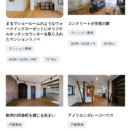
まるでショールームのようなウォ
コンクリートが主役の家
ークインクローゼットにオリジナ
マンション事例
ルキッチンカウンターを取り入れ
たマンションリノベ
3LDK⇒2LDK＋S
64.34㎡
マンション事例
4LDK⇒2LDK＋WIC
77.76㎡
欧州の田舎町を感じる住まい
アメリカンガレージハウス
戸建事例
戸建事例