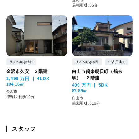
金沢市
馬替駅 徒歩6分
リノベ向き物件
リノベ向き物件
中古戸建て
金沢市久安 ２階建
白山市鶴来朝日町（鶴来
駅） ２階建
3,498 万円
4LDK
104.16㎡
400 万円
5DK
83.89㎡
金沢市
押野駅 徒歩16分
白山市
鶴来駅 徒歩13分
スタッフ