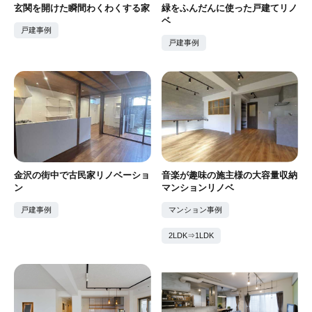
玄関を開けた瞬間わくわくする家
緑をふんだんに使った戸建てリノ
ベ
戸建事例
戸建事例
金沢の街中で古民家リノベーショ
音楽が趣味の施主様の大容量収納
ン
マンションリノベ
戸建事例
マンション事例
2LDK⇒1LDK