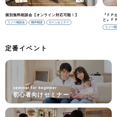
個別無料相談会【オンライン対応可能！】
『ＦＰ
と』Ｆ
リノベ相談会
物件相談
ローンセミナー
リノベ相
定番イベント
seminar for beginner
初心者向けセミナー