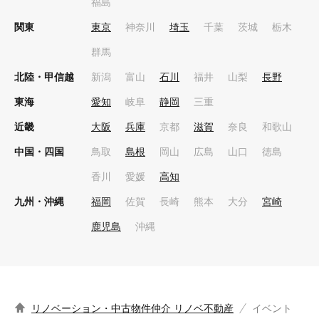
福島
関東
東京
神奈川
埼玉
千葉
茨城
栃木
群馬
北陸・甲信越
新潟
富山
石川
福井
山梨
長野
東海
愛知
岐阜
静岡
三重
近畿
大阪
兵庫
京都
滋賀
奈良
和歌山
中国・四国
鳥取
島根
岡山
広島
山口
徳島
香川
愛媛
高知
九州・沖縄
福岡
佐賀
長崎
熊本
大分
宮崎
鹿児島
沖縄
リノベーション・中古物件仲介 リノベ不動産
イベント