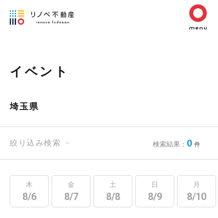
イベント
埼玉県
0
絞り込み検索
検索結果：
件
木
金
土
日
月
8/6
8/7
8/8
8/9
8/10