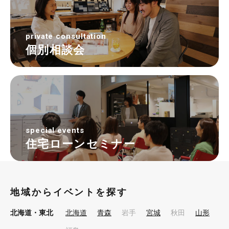
private consultation
個別相談会
special events
住宅ローンセミナー
地域からイベントを探す
北海道・東北
北海道
青森
岩手
宮城
秋田
山形