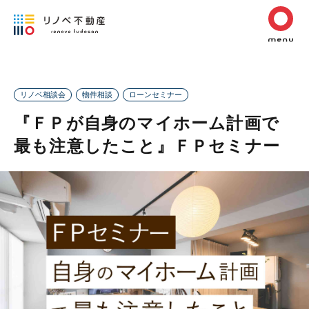
リノベ相談会
物件相談
ローンセミナー
『ＦＰが自身のマイホーム計画で
最も注意したこと』ＦＰセミナー