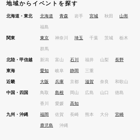
地域からイベントを探す
北海道・東北
北海道
青森
岩手
宮城
秋田
山形
福島
関東
東京
神奈川
埼玉
千葉
茨城
栃木
群馬
北陸・甲信越
新潟
富山
石川
福井
山梨
長野
東海
愛知
岐阜
静岡
三重
近畿
大阪
兵庫
京都
滋賀
奈良
和歌山
中国・四国
鳥取
島根
岡山
広島
山口
徳島
香川
愛媛
高知
九州・沖縄
福岡
佐賀
長崎
熊本
大分
宮崎
鹿児島
沖縄