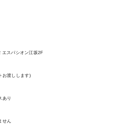
2 エスパシオン江坂2F
トお渡しします)
スあり
ません