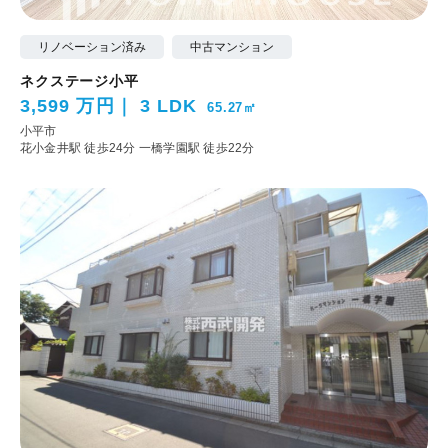
リノベーション済み
中古マンション
ネクステージ小平
3,599 万円
3 LDK
65.27㎡
小平市
花小金井駅 徒歩24分
一橋学園駅 徒歩22分