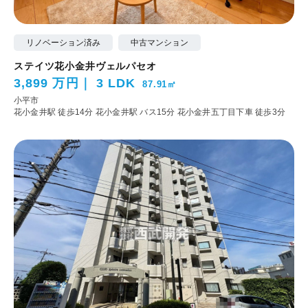
リノベーション済み
中古マンション
ステイツ花小金井ヴェルパセオ
3,899 万円
3 LDK
87.91㎡
小平市
花小金井駅 徒歩14分
花小金井駅 バス15分 花小金井五丁目下車 徒歩3分