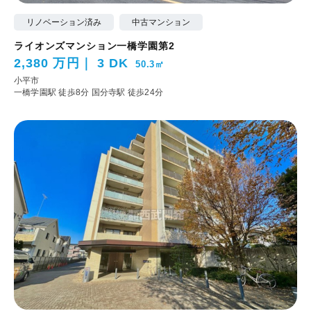
リノベーション済み
中古マンション
ライオンズマンション一橋学園第2
2,380 万円
3 DK
50.3㎡
小平市
一橋学園駅 徒歩8分
国分寺駅 徒歩24分