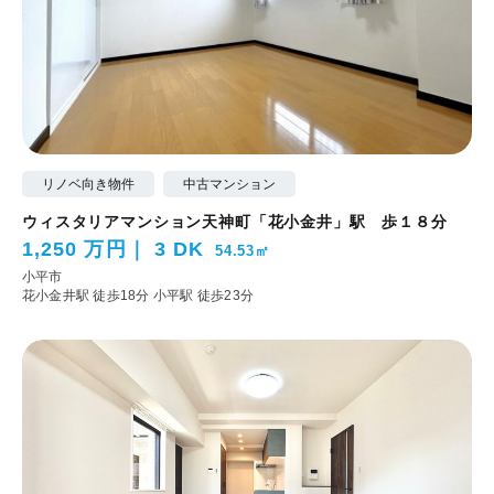
リノベ向き物件
中古マンション
ウィスタリアマンション天神町「花小金井」駅 歩１８分
1,250 万円
3 DK
54.53㎡
小平市
花小金井駅 徒歩18分
小平駅 徒歩23分