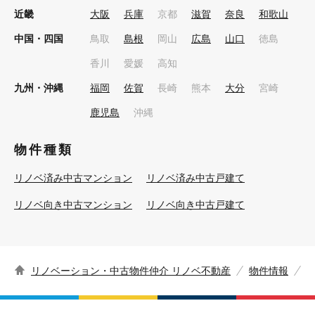
近畿
大阪
兵庫
京都
滋賀
奈良
和歌山
中国・四国
鳥取
島根
岡山
広島
山口
徳島
香川
愛媛
高知
九州・沖縄
福岡
佐賀
長崎
熊本
大分
宮崎
鹿児島
沖縄
物件種類
リノベ済み中古マンション
リノベ済み中古戸建て
リノベ向き中古マンション
リノベ向き中古戸建て
リノベーション・中古物件仲介 リノベ不動産
物件情報