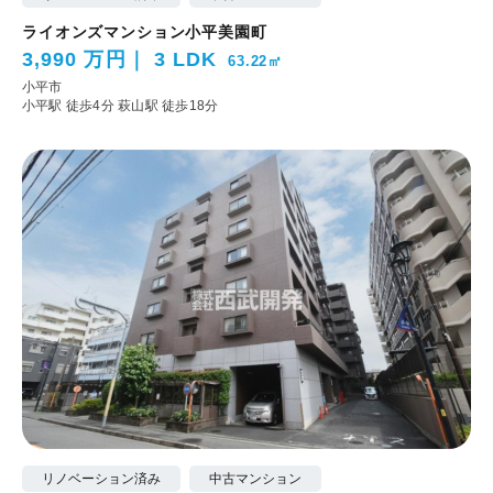
ライオンズマンション小平美園町
3,990 万円
3 LDK
63.22㎡
小平市
小平駅 徒歩4分
萩山駅 徒歩18分
リノベーション済み
中古マンション