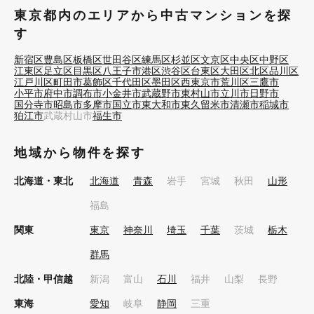
東京都内のエリアから中古マンションを探
す
新宿区
豊島区
板橋区
世田谷区
練馬区
杉並区
文京区
中央区
中野区
江東区
足立区
目黒区
八王子市
港区
渋谷区
台東区
大田区
北区
品川区
江戸川区
町田市
葛飾区
千代田区
墨田区
西東京市
荒川区
三鷹市
小平市
府中市
調布市
小金井市
武蔵野市
東村山市
立川市
日野市
国分寺市
昭島市
多摩市
国立市
東大和市
東久留米市
清瀬市
稲城市
狛江市
武蔵村山市
福生市
地域から物件を探す
北海道・東北
北海道
青森
岩手
宮城
秋田
山形
福島
関東
東京
神奈川
埼玉
千葉
茨城
栃木
群馬
北陸・甲信越
新潟
富山
石川
福井
山梨
長野
東海
愛知
岐阜
静岡
三重