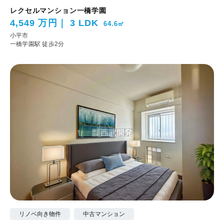
レクセルマンション一橋学園
4,549 万円
3 LDK
64.6㎡
小平市
一橋学園駅 徒歩2分
リノベ向き物件
中古マンション