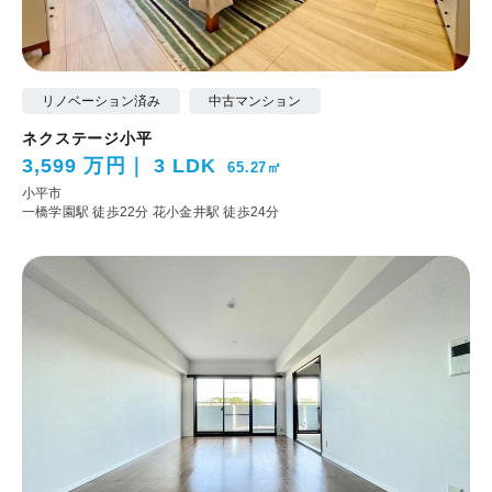
リノベーション済み
中古マンション
ネクステージ小平
3,599 万円
3 LDK
65.27㎡
小平市
一橋学園駅 徒歩22分
花小金井駅 徒歩24分