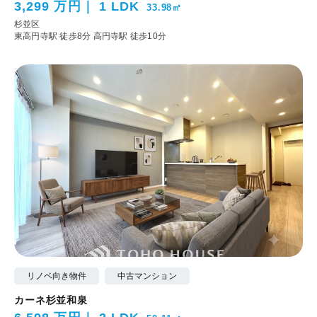
3,299 万円
1 LDK
33.98㎡
杉並区
東高円寺駅 徒歩8分
高円寺駅 徒歩10分
リノベ向き物件
中古マンション
カーネ杉並和泉