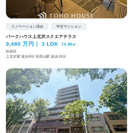
リノベーション済み
中古マンション
パークハウス上北沢スクエアテラス
9,480 万円
3 LDK
74.89㎡
杉並区
上北沢駅 徒歩8分
浜田山駅 徒歩18分