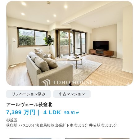
リノベーション済み
中古マンション
アールヴェール荻窪北
7,399 万円
4 LDK
90.51㎡
杉並区
荻窪駅 バス10分 法務局杉並出張所下車 徒歩3分
井荻駅 徒歩15分