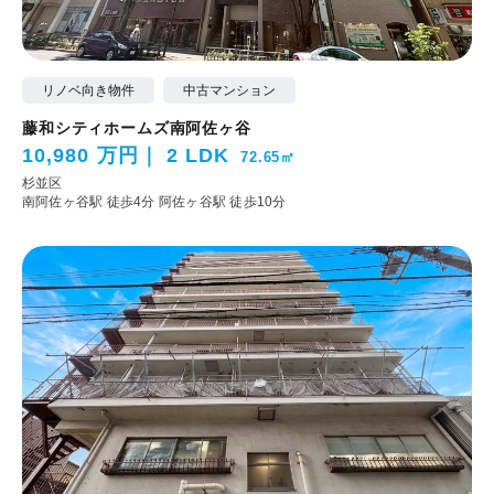
リノベ向き物件
中古マンション
藤和シティホームズ南阿佐ヶ谷
10,980 万円
2 LDK
72.65㎡
杉並区
南阿佐ヶ谷駅 徒歩4分
阿佐ヶ谷駅 徒歩10分