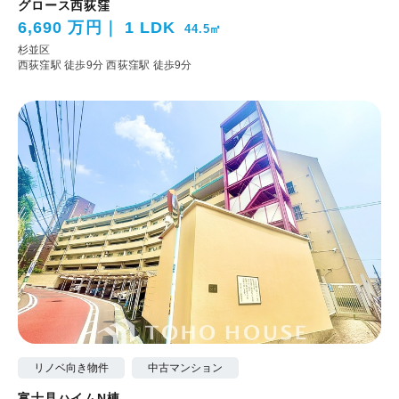
グロース西荻窪
6,690 万円
1 LDK
44.5㎡
杉並区
西荻窪駅 徒歩9分
西荻窪駅 徒歩9分
リノベ向き物件
中古マンション
富士見ハイムN棟