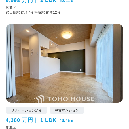
6,598 万円
2 LDK
52.11㎡
杉並区
代田橋駅 徒歩7分
笹塚駅 徒歩12分
リノベーション済み
中古マンション
4,380 万円
1 LDK
40.46㎡
杉並区