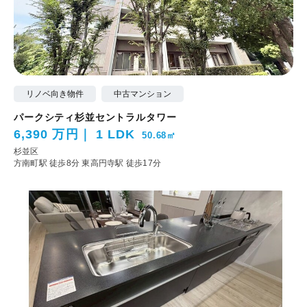
リノベ向き物件
中古マンション
パークシティ杉並セントラルタワー
6,390 万円
1 LDK
50.68㎡
杉並区
方南町駅 徒歩8分
東高円寺駅 徒歩17分