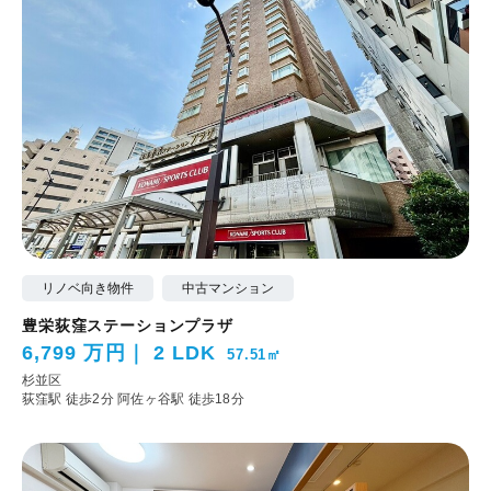
リノベ向き物件
中古マンション
豊栄荻窪ステーションプラザ
6,799 万円
2 LDK
57.51㎡
杉並区
荻窪駅 徒歩2分
阿佐ヶ谷駅 徒歩18分