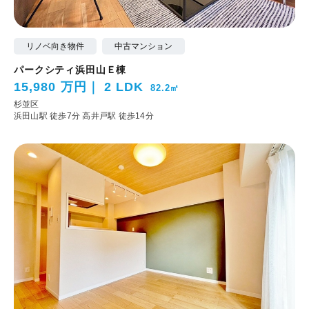
リノベ向き物件
中古マンション
パークシティ浜田山Ｅ棟
15,980 万円
2 LDK
82.2㎡
杉並区
浜田山駅 徒歩7分
高井戸駅 徒歩14分