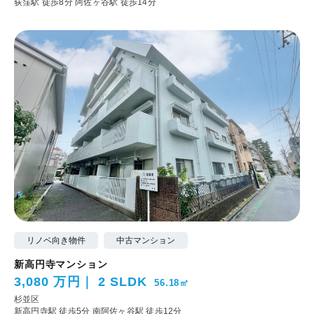
荻窪駅 徒歩8分
阿佐ヶ谷駅 徒歩14分
リノベ向き物件
中古マンション
新高円寺マンション
3,080 万円
2 SLDK
56.18㎡
杉並区
新高円寺駅 徒歩5分
南阿佐ヶ谷駅 徒歩12分