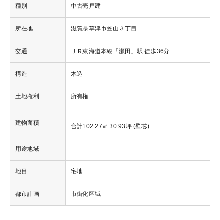
種別
中古売戸建
所在地
滋賀県草津市笠山３丁目
交通
ＪＲ東海道本線「瀬田」駅 徒歩36分
構造
木造
土地権利
所有権
建物面積
合計102.27㎡ 30.93坪 (壁芯)
用途地域
地目
宅地
都市計画
市街化区域