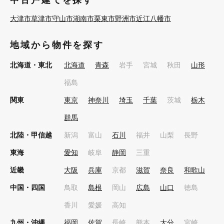
中古戸建てを探す
大津市
草津市
守山市
湖南市
栗東市
野洲市
近江八幡市
地域から物件を探す
北海道・東北
北海道
青森
岩手
宮城
秋田
山形
福島
関東
東京
神奈川
埼玉
千葉
茨城
栃木
群馬
北陸・甲信越
新潟
富山
石川
福井
山梨
長野
東海
愛知
岐阜
静岡
三重
近畿
大阪
兵庫
京都
滋賀
奈良
和歌山
中国・四国
鳥取
島根
岡山
広島
山口
徳島
香川
愛媛
高知
九州・沖縄
福岡
佐賀
長崎
熊本
大分
宮崎