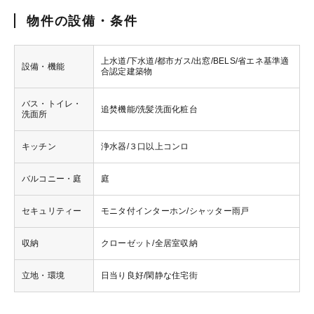
物件の設備・条件
上水道/下水道/都市ガス/出窓/BELS/省エネ基準適
設備・機能
合認定建築物
バス・トイレ・
追焚機能/洗髪洗面化粧台
洗面所
キッチン
浄水器/３口以上コンロ
バルコニー・庭
庭
セキュリティー
モニタ付インターホン/シャッター雨戸
収納
クローゼット/全居室収納
立地・環境
日当り良好/閑静な住宅街