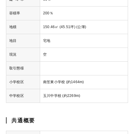
容積率
200％
地積
150.46㎡ (45.51坪) (公簿)
地目
宅地
現況
空
取引態様
小学校区
南笠東小学校 (約1464m)
中学校区
玉川中学校 (約2269m)
共通概要