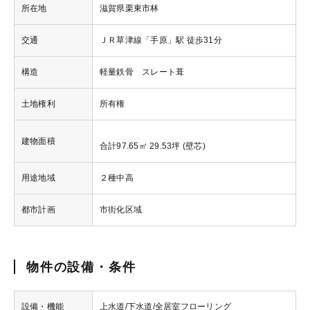
所在地
滋賀県栗東市林
交通
ＪＲ草津線「手原」駅 徒歩31分
構造
軽量鉄骨 スレート葺
土地権利
所有権
建物面積
合計97.65㎡ 29.53坪 (壁芯)
用途地域
２種中高
都市計画
市街化区域
物件の設備・条件
設備・機能
上水道/下水道/全居室フローリング