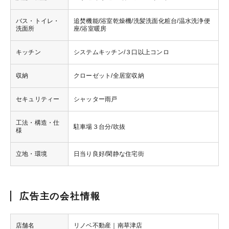
バス・トイレ・
追焚機能/浴室乾燥機/洗髪洗面化粧台/温水洗浄便
洗面所
座/浴室暖房
キッチン
システムキッチン/３口以上コンロ
収納
クローゼット/全居室収納
セキュリティー
シャッター雨戸
工法・構造・仕
駐車場３台分/吹抜
様
立地・環境
日当り良好/閑静な住宅街
広告主の会社情報
店舗名
リノベ不動産｜南草津店