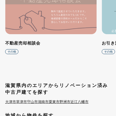
不動産売却相談会
お引き
その他
その他
滋賀県内のエリアからリノベーション済み
中古戸建てを探す
大津市
草津市
守山市
湖南市
栗東市
野洲市
近江八幡市
地域から物件を探す