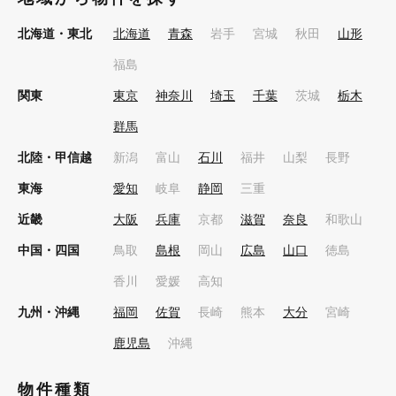
北海道・東北
北海道
青森
岩手
宮城
秋田
山形
福島
関東
東京
神奈川
埼玉
千葉
茨城
栃木
群馬
北陸・甲信越
新潟
富山
石川
福井
山梨
長野
東海
愛知
岐阜
静岡
三重
近畿
大阪
兵庫
京都
滋賀
奈良
和歌山
中国・四国
鳥取
島根
岡山
広島
山口
徳島
香川
愛媛
高知
九州・沖縄
福岡
佐賀
長崎
熊本
大分
宮崎
鹿児島
沖縄
物件種類