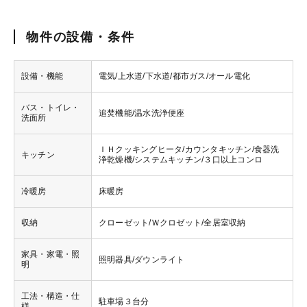
物件の設備・条件
設備・機能
電気/上水道/下水道/都市ガス/オール電化
バス・トイレ・
追焚機能/温水洗浄便座
洗面所
ＩＨクッキングヒータ/カウンタキッチン/食器洗
キッチン
浄乾燥機/システムキッチン/３口以上コンロ
冷暖房
床暖房
収納
クローゼット/Ｗクロゼット/全居室収納
家具・家電・照
照明器具/ダウンライト
明
工法・構造・仕
駐車場３台分
様