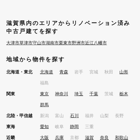
滋賀県内のエリアからリノベーション済み
中古戸建てを探す
大津市
草津市
守山市
湖南市
栗東市
野洲市
近江八幡市
地域から物件を探す
北海道・東北
北海道
青森
岩手
宮城
秋田
山形
福島
関東
東京
神奈川
埼玉
千葉
茨城
栃木
群馬
北陸・甲信越
新潟
富山
石川
福井
山梨
長野
東海
愛知
岐阜
静岡
三重
近畿
大阪
兵庫
京都
滋賀
奈良
和歌山