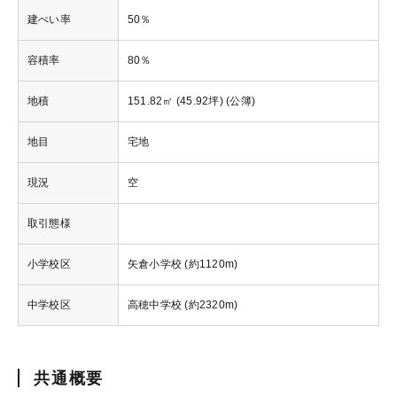
建ぺい率
50％
容積率
80％
地積
151.82㎡ (45.92坪) (公簿)
地目
宅地
現況
空
取引態様
小学校区
矢倉小学校 (約1120m)
中学校区
高穂中学校 (約2320m)
共通概要