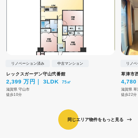
リノベーション済み
中古マンション
リノベ
レックスガーデン守山弐番館
草津市
2,399 万円
3LDK
4,78
75㎡
滋賀県
守山市
滋賀県
草
徒歩10分
徒歩22分
同じエリア物件をもっと見る