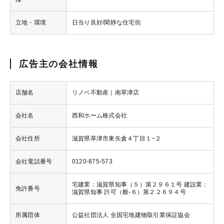
立地・環境
日当り良好/閑静な住宅街
広告主の会社情報
店舗名
リノベ不動産｜南草津店
会社名
西和ホーム株式会社
会社住所
滋賀県草津市東矢倉４丁目１−２
会社電話番号
0120-875-573
宅建業：滋賀県知事（５）第２９６１号 建設業：
免許番号
滋賀県知事 許可（般-６）第２２６９４号
所属団体
公益社団法人 全国宅地建物取引業保証協会