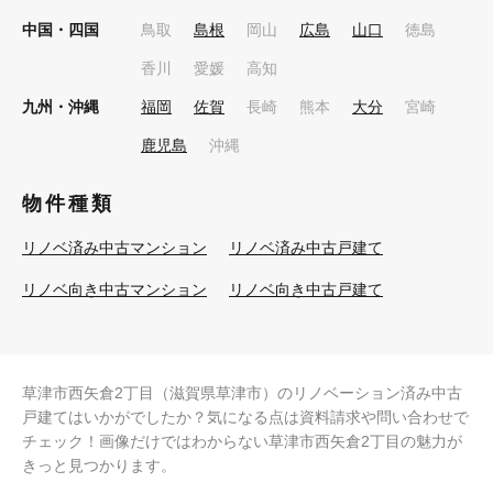
中国・四国
鳥取
島根
岡山
広島
山口
徳島
香川
愛媛
高知
九州・沖縄
福岡
佐賀
長崎
熊本
大分
宮崎
鹿児島
沖縄
物件種類
リノベ済み中古マンション
リノベ済み中古戸建て
リノベ向き中古マンション
リノベ向き中古戸建て
草津市西矢倉2丁目（滋賀県草津市）のリノベーション済み中古
戸建てはいかがでしたか？気になる点は資料請求や問い合わせで
チェック！画像だけではわからない草津市西矢倉2丁目の魅力が
きっと見つかります。