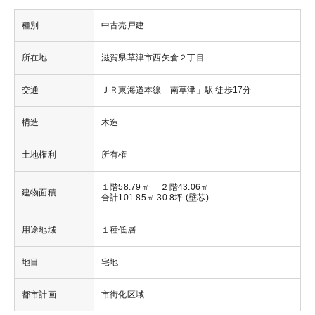
種別
中古売戸建
所在地
滋賀県草津市西矢倉２丁目
交通
ＪＲ東海道本線「南草津」駅 徒歩17分
構造
木造
土地権利
所有権
１階58.79㎡ ２階43.06㎡
建物面積
合計101.85㎡ 30.8坪 (壁芯)
用途地域
１種低層
地目
宅地
都市計画
市街化区域