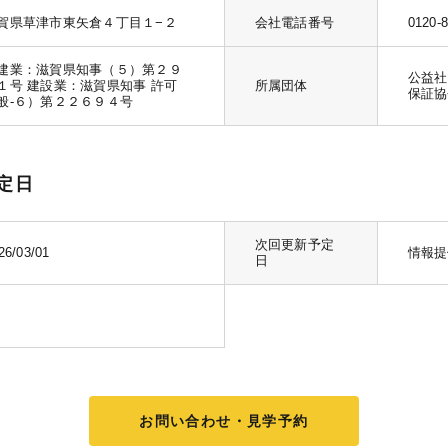
賀県草津市東矢倉４丁目１−２
会社電話番号
0120-
建業：滋賀県知事（５）第２９
公益社
１号 建設業：滋賀県知事 許可
所属団体
保証協
般-６）第２２６９４号
定日
次回更新予定
26/03/01
情報提
日
お問い合わせ・見学予約