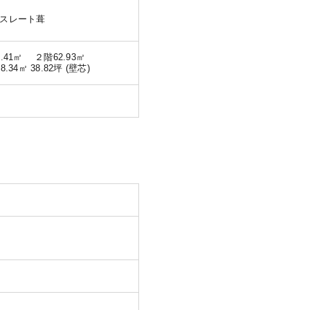
スレート葺
5.41㎡ ２階62.93㎡
8.34㎡ 38.82坪 (壁芯)