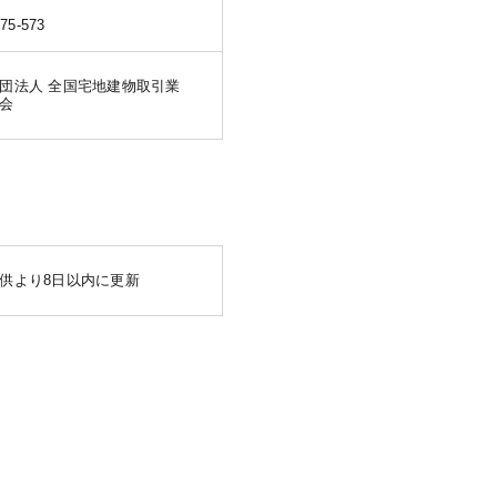
875-573
団法人 全国宅地建物取引業
会
供より8日以内に更新