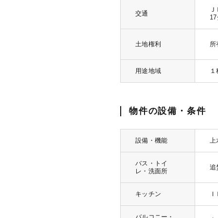
Ｊ
交通
1
土地権利
所
用途地域
１
物件の設備・条件
設備・機能
上
バス・トイ
追
レ・洗面所
キッチン
Ｉ
バルコニー・