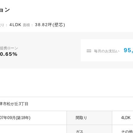
ョン
4LDK
38.82坪(壁芯)
取り：
面積：
提携ローン
95
毎月のお支払い
0.65%
津市松が丘3丁目
007年09月(築18年)
間取り
4LDK
ガス
その他