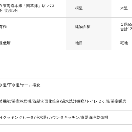
Ｒ東海道本線「南草津」駅 バス
構造
木造 
7分 徒歩3分
１階6
有権
建物面積
合計12
種低層
地目
宅地
水道/下水道/オール電化
焚機能/浴室乾燥機/洗髪洗面化粧台/温水洗浄便座/トイレ２ヶ所/浴室暖房
Ｈクッキングヒータ/浄水器/カウンタキッチン/食器洗浄乾燥機