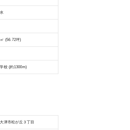
水
2㎡ (56.72坪)
校 (約1300m)
大津市松が丘３丁目