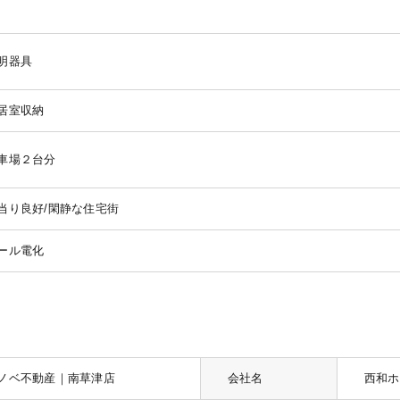
明器具
居室収納
車場２台分
当り良好/閑静な住宅街
ール電化
ノベ不動産｜南草津店
会社名
西和ホ