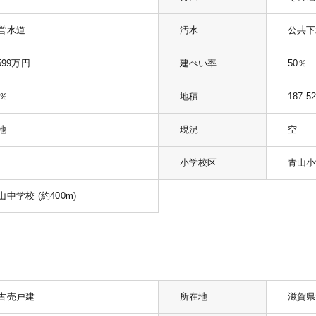
営水道
汚水
公共下
,599万円
建ぺい率
50％
0％
地積
187.5
地
現況
空
小学校区
青山小学
山中学校 (約400m)
古売戸建
所在地
滋賀県