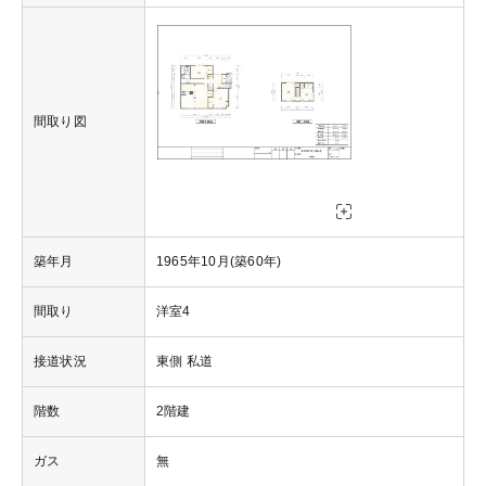
間取り図
築年月
1965年10月(築60年)
間取り
洋室4
接道状況
東側 私道
階数
2階建
ガス
無