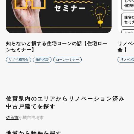
知らないと損する住宅ローンの話【住宅ロー
リノベ
ンセミナー】
会 】
リノベ相談会
物件相談
ローンセミナー
リノベ相
佐賀県内のエリアからリノベーション済み
中古戸建てを探す
佐賀市
小城市
神埼市
地域から物件を探す