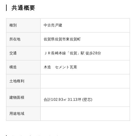
共通概要
種別
中古売戸建
所在地
佐賀県佐賀市東佐賀町
交通
ＪＲ長崎本線「佐賀」駅 徒歩28分
構造
木造 セメント瓦葺
土地権利
建物面積
合計102.93㎡ 31.13坪 (壁芯)
用途地域