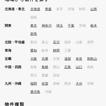
北海道・東北
北海道
青森
岩手
宮城
秋田
山形
福島
関東
東京
神奈川
埼玉
千葉
茨城
栃木
群馬
北陸・甲信越
新潟
富山
石川
福井
山梨
長野
東海
愛知
岐阜
静岡
三重
近畿
大阪
兵庫
京都
滋賀
奈良
和歌山
中国・四国
鳥取
島根
岡山
広島
山口
徳島
香川
愛媛
高知
九州・沖縄
福岡
佐賀
長崎
熊本
大分
宮崎
鹿児島
沖縄
物件種類