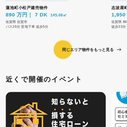
蓮池町小松戸建売物件
志波屋
890 万円
7 DK
1,95
145.08㎡
佐賀県
佐賀市
佐賀県
神
バス26分 堂地下車 徒歩5分
徒歩33分
同じエリア物件をもっと見る
近くで開催のイベント