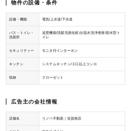
物件の設備・条件
設備・機能
電気/上水道/下水道
バス・トイレ・
追焚機能/洗髪洗面化粧台/温水洗浄便座/節水型ト
洗面所
イレ
セキュリティー
モニタ付インターホン
キッチン
システムキッチン/３口以上コンロ
収納
クローゼット
広告主の会社情報
店舗名
リノベ不動産｜佐賀南店