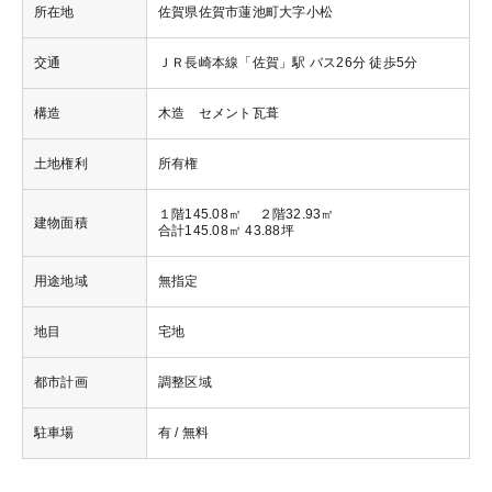
所在地
佐賀県佐賀市蓮池町大字小松
交通
ＪＲ長崎本線「佐賀」駅 バス26分 徒歩5分
構造
木造 セメント瓦葺
土地権利
所有権
１階145.08㎡ ２階32.93㎡
建物面積
合計145.08㎡ 43.88坪
用途地域
無指定
地目
宅地
都市計画
調整区域
駐車場
有 / 無料