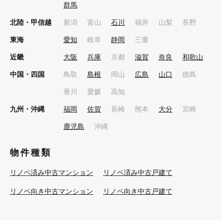
群馬
北陸・甲信越
新潟
富山
石川
福井
山梨
長野
東海
愛知
岐阜
静岡
三重
近畿
大阪
兵庫
京都
滋賀
奈良
和歌山
中国・四国
鳥取
島根
岡山
広島
山口
徳島
香川
愛媛
高知
九州・沖縄
福岡
佐賀
長崎
熊本
大分
宮崎
鹿児島
沖縄
物件種類
リノベ済み中古マンション
リノベ済み中古戸建て
リノベ向き中古マンション
リノベ向き中古戸建て