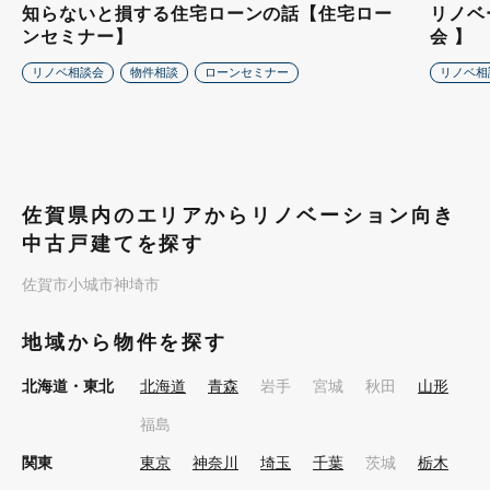
知らないと損する住宅ローンの話【住宅ロー
リノベ
ンセミナー】
会 】
リノベ相談会
物件相談
ローンセミナー
リノベ相
佐賀県内のエリアからリノベーション向き
中古戸建てを探す
佐賀市
小城市
神埼市
地域から物件を探す
北海道・東北
北海道
青森
岩手
宮城
秋田
山形
福島
関東
東京
神奈川
埼玉
千葉
茨城
栃木