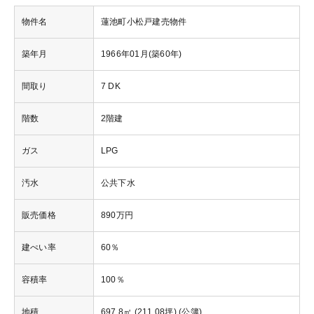
物件名
蓮池町小松戸建売物件
築年月
1966年01月(築60年)
間取り
7 DK
階数
2階建
ガス
LPG
汚水
公共下水
販売価格
890万円
建ぺい率
60％
容積率
100％
地積
697.8㎡ (211.08坪) (公簿)