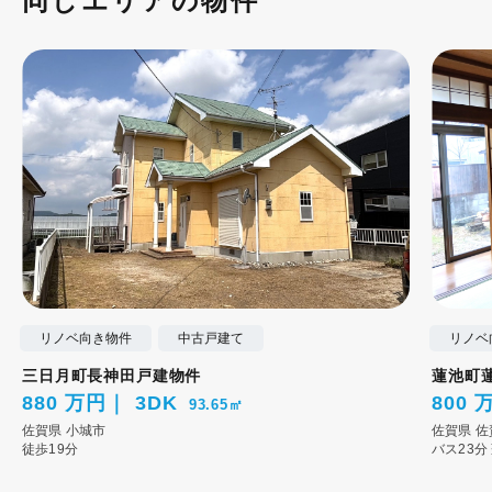
同じエリアの物件
リノベ向き物件
中古戸建て
リノベ
三日月町長神田戸建物件
蓮池町
880 万円
3DK
800 
93.65㎡
佐賀県
小城市
佐賀県
佐
徒歩19分
バス23分