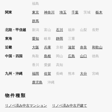
福島
関東
東京
神奈川
埼玉
千葉
茨城
栃木
群馬
北陸・甲信越
新潟
富山
石川
福井
山梨
長野
東海
愛知
岐阜
静岡
三重
近畿
大阪
兵庫
京都
滋賀
奈良
和歌山
中国・四国
鳥取
島根
岡山
広島
山口
徳島
香川
愛媛
高知
九州・沖縄
福岡
佐賀
長崎
熊本
大分
宮崎
鹿児島
沖縄
物件種類
リノベ済み中古マンション
リノベ済み中古戸建て