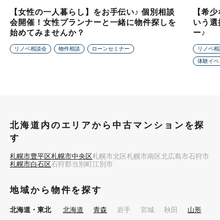
【女性の一人暮らし】をお手伝い♪ 個別相談
【希少
会開催！女性プランナーと一緒に物件探しを
いう選
始めてみませんか？
ー♪
リノベ相談会
物件相談
ローンセミナー
リノベ相
体験イベ
北海道内のエリアから中古マンションを探
す
札幌市豊平区
札幌市中央区
札幌市北区
札幌市南区
北広島市
石狩市
札幌市白石区
石狩郡当別町
江別市
地域から物件を探す
北海道・東北
北海道
青森
岩手
宮城
秋田
山形