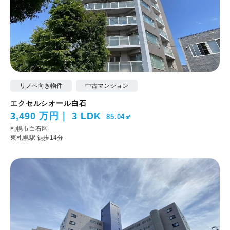
リノベ向き物件
中古マンション
エクセルシオール白石
3,490 万円
3 LDK
85.04㎡
札幌市白石区
東札幌駅 徒歩14分