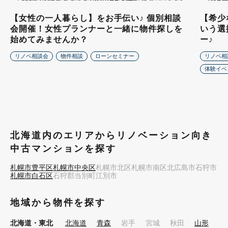
【女性の一人暮らし】をお手伝い♪ 個別相談
【希少
会開催！女性プランナーと一緒に物件探しを
いう選
始めてみませんか？
ー♪
リノベ相談会
物件相談
ローンセミナー
リノベ相
体験イベ
北海道内のエリアからリノベーション向き
中古マンションを探す
札幌市豊平区
札幌市中央区
札幌市北区
札幌市南区
北広島市
石狩市
札幌市白石区
石狩郡当別町
江別市
地域から物件を探す
北海道・東北
北海道
青森
岩手
宮城
秋田
山形