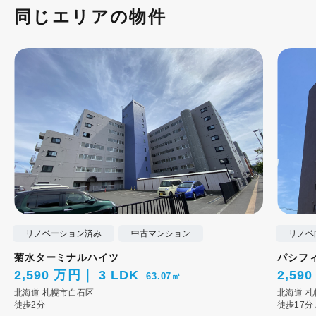
同じエリアの物件
リノベーション済み
中古マンション
リノベ
菊水ターミナルハイツ
パシフ
2,590 万円
3 LDK
2,59
63.07㎡
北海道
札幌市白石区
北海道
札
徒歩2分
徒歩17分