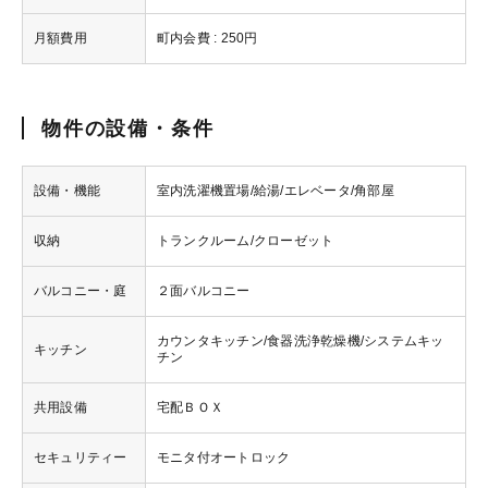
月額費用
町内会費 : 250円
物件の設備・条件
設備・機能
室内洗濯機置場/給湯/エレベータ/角部屋
収納
トランクルーム/クローゼット
バルコニー・庭
２面バルコニー
カウンタキッチン/食器洗浄乾燥機/システムキッ
キッチン
チン
共用設備
宅配ＢＯＸ
セキュリティー
モニタ付オートロック