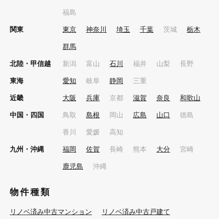
福島
関東
東京
神奈川
埼玉
千葉
茨城
栃木
群馬
北陸・甲信越
新潟
富山
石川
福井
山梨
長野
東海
愛知
岐阜
静岡
三重
近畿
大阪
兵庫
京都
滋賀
奈良
和歌山
中国・四国
鳥取
島根
岡山
広島
山口
徳島
香川
愛媛
高知
九州・沖縄
福岡
佐賀
長崎
熊本
大分
宮崎
鹿児島
沖縄
物件種類
リノベ済み中古マンション
リノベ済み中古戸建て