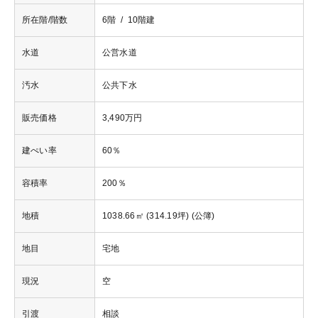
所在階/階数
6階 / 10階建
水道
公営水道
汚水
公共下水
販売価格
3,490万円
建ぺい率
60％
容積率
200％
地積
1038.66㎡ (314.19坪) (公簿)
地目
宅地
現況
空
引渡
相談