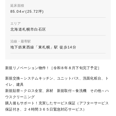
延床面積
85.04㎡(25.72坪)
エリア
北海道札幌市白石区
沿線・最寄駅
地下鉄東西線「東札幌」駅 徒歩14分
新規リノベーション物件！［令和８年８月下旬完了予定］
新規交換～システムキッチン、ユニットバス、洗面化粧台、ト
イレ、建具
新規貼替～クロス全室、床材 新規取付～食洗機 その他～ハ
ウスクリーニング
購入後もサポート！充実したサービス保証（アフターサービス
保証付き、２４時間３６５日緊急対応サービス）