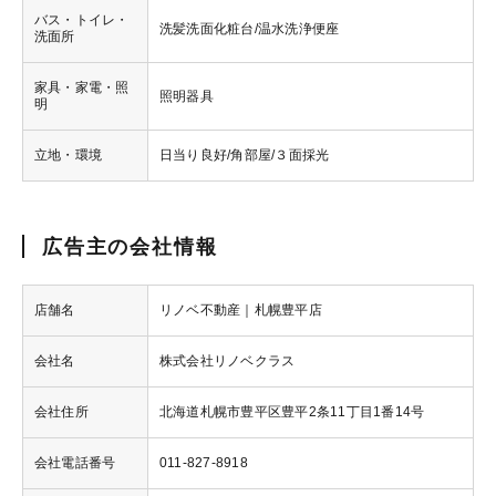
バス・トイレ・
洗髪洗面化粧台/温水洗浄便座
洗面所
家具・家電・照
照明器具
明
立地・環境
日当り良好/角部屋/３面採光
広告主の会社情報
店舗名
リノベ不動産｜札幌豊平店
会社名
株式会社リノベクラス
会社住所
北海道札幌市豊平区豊平2条11丁目1番14号
会社電話番号
011-827-8918