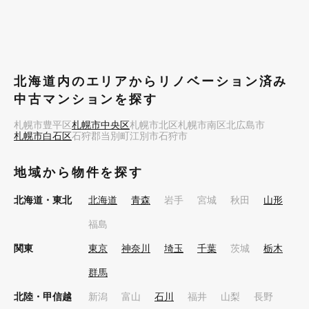
北海道内のエリアからリノベーション済み
中古マンションを探す
札幌市豊平区
札幌市中央区
札幌市北区
札幌市南区
北広島市
札幌市白石区
石狩郡当別町
江別市
石狩市
地域から物件を探す
北海道・東北
北海道
青森
岩手
宮城
秋田
山形
福島
関東
東京
神奈川
埼玉
千葉
茨城
栃木
群馬
北陸・甲信越
新潟
富山
石川
福井
山梨
長野