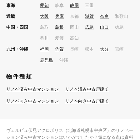
東海
愛知
岐阜
静岡
三重
近畿
大阪
兵庫
京都
滋賀
奈良
和歌山
中国・四国
鳥取
島根
岡山
広島
山口
徳島
香川
愛媛
高知
九州・沖縄
福岡
佐賀
長崎
熊本
大分
宮崎
鹿児島
沖縄
物件種類
リノベ済み中古マンション
リノベ済み中古戸建て
リノベ向き中古マンション
リノベ向き中古戸建て
ヴェルビュ伏見アクロポリス（北海道札幌市中央区）のリノベー
ション済み中古マンションはいかがでしたか？気になる点は資料