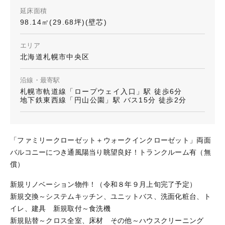
延床面積
98.14㎡(29.68坪)(壁芯)
エリア
北海道札幌市中央区
沿線・最寄駅
札幌市軌道線「ロープウェイ入口」駅 徒歩6分
地下鉄東西線「円山公園」駅 バス15分 徒歩2分
「ファミリークローゼット＋ウォークインクローゼット」両面
バルコニーにつき通風陽当り眺望良好！トランクルーム有（無
償）
新規リノベーション物件！（令和８年９月上旬完了予定）
新規交換～システムキッチン、ユニットバス、洗面化粧台、ト
イレ、建具 新規取付～食洗機
新規貼替～クロス全室、床材 その他～ハウスクリーニング