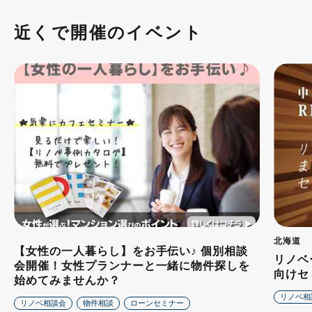
近くで開催のイベント
北海道
【女性の一人暮らし】をお手伝い♪ 個別相談
リノベ
会開催！女性プランナーと一緒に物件探しを
向けセ
始めてみませんか？
リノベ相
リノベ相談会
物件相談
ローンセミナー