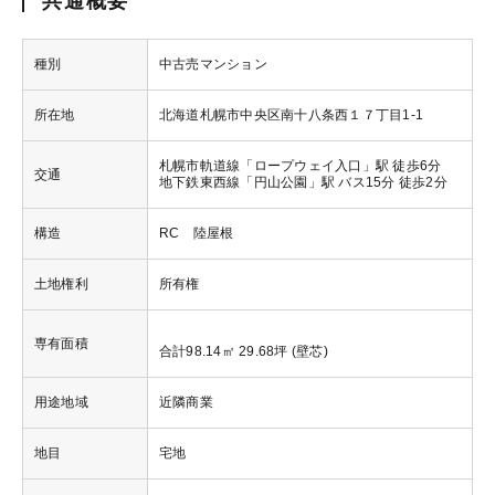
共通概要
種別
中古売マンション
所在地
北海道札幌市中央区南十八条西１７丁目1-1
札幌市軌道線「ロープウェイ入口」駅 徒歩6分
交通
地下鉄東西線「円山公園」駅 バス15分 徒歩2分
構造
RC 陸屋根
土地権利
所有権
専有面積
合計98.14㎡ 29.68坪 (壁芯)
用途地域
近隣商業
地目
宅地