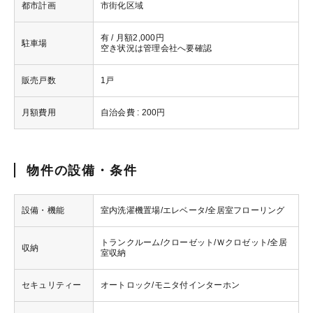
都市計画
市街化区域
有 / 月額2,000円
駐車場
空き状況は管理会社へ要確認
販売戸数
1戸
月額費用
自治会費 : 200円
物件の設備・条件
設備・機能
室内洗濯機置場/エレベータ/全居室フローリング
トランクルーム/クローゼット/Ｗクロゼット/全居
収納
室収納
セキュリティー
オートロック/モニタ付インターホン