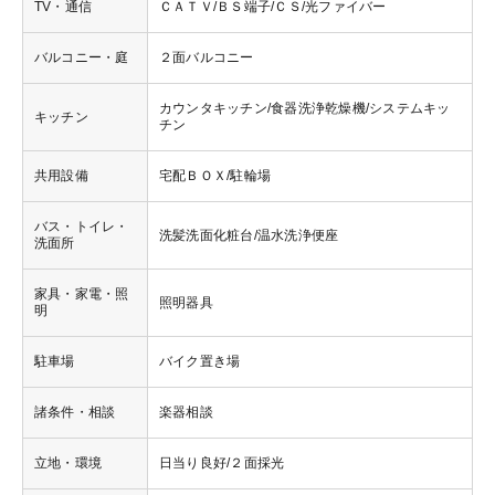
TV・通信
ＣＡＴＶ/ＢＳ端子/ＣＳ/光ファイバー
バルコニー・庭
２面バルコニー
カウンタキッチン/食器洗浄乾燥機/システムキッ
キッチン
チン
共用設備
宅配ＢＯＸ/駐輪場
バス・トイレ・
洗髪洗面化粧台/温水洗浄便座
洗面所
家具・家電・照
照明器具
明
駐車場
バイク置き場
諸条件・相談
楽器相談
立地・環境
日当り良好/２面採光