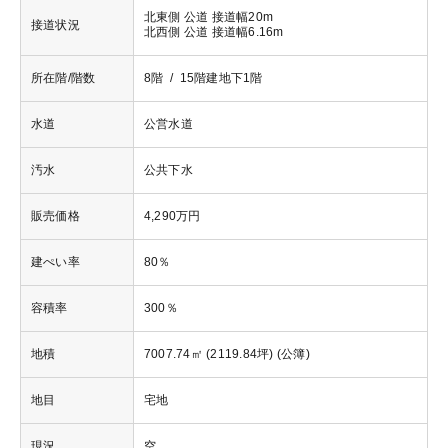
北東側 公道 接道幅20m
接道状況
北西側 公道 接道幅6.16m
所在階/階数
8階 / 15階建地下1階
水道
公営水道
汚水
公共下水
販売価格
4,290万円
建ぺい率
80％
容積率
300％
地積
7007.74㎡ (2119.84坪) (公簿)
地目
宅地
現況
空