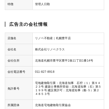
特徴
管理人日勤
広告主の会社情報
店舗名
リノベ不動産｜札幌豊平店
会社名
株式会社リノベクラス
会社住所
北海道札幌市豊平区豊平2条11丁目1番14号
会社電話番号
011-827-8918
宅地建物取引業：北海道知事 石狩（１）第９４
２３号 建築士事務所登録：北海道知事（石）第５
免許番号
１９９号 建設業許可：北海道知事（般-５）第２
４８５３号
所属団体
北海道宅地建物取引業協会