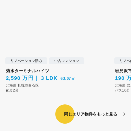
リノベーション済み
中古マンション
リノベ
菊水ターミナルハイツ
岩見沢
2,590 万円
3 LDK
190 
63.07㎡
北海道
札幌市白石区
北海道
岩
徒歩2分
バス16分
同じエリア物件をもっと見る