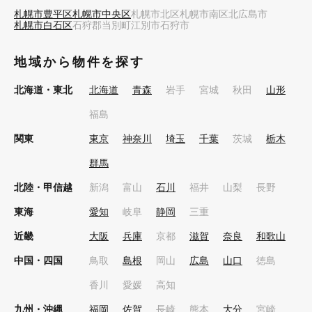
札幌市豊平区
札幌市中央区
札幌市北区
札幌市南区
北広島市
札幌市白石区
石狩郡当別町
江別市
石狩市
地域から物件を探す
北海道・東北
北海道
青森
岩手
宮城
秋田
山形
福島
関東
東京
神奈川
埼玉
千葉
茨城
栃木
群馬
北陸・甲信越
新潟
富山
石川
福井
山梨
長野
東海
愛知
岐阜
静岡
三重
近畿
大阪
兵庫
京都
滋賀
奈良
和歌山
中国・四国
鳥取
島根
岡山
広島
山口
徳島
香川
愛媛
高知
九州・沖縄
福岡
佐賀
長崎
熊本
大分
宮崎