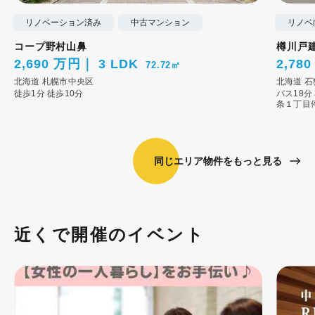
リノベーション済み
中古マンション
リノベ
コープ野村山鼻
樽川戸
2,690 万円
3 LDK
2,78
72.72㎡
北海道
札幌市中央区
北海道
石
徒歩1分
徒歩10分
バス18分
条１丁目
同じエリア物件をもっと見る
近くで開催のイベント