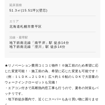
延床面積
51.3㎡(15.51坪)(壁芯)
エリア
北海道札幌市豊平区
沿線・最寄駅
地下鉄南北線「南平岸」駅 徒歩14分
地下鉄南北線「澄川」駅 徒歩14分
★リノベーション費用コミコミ物件！※施工前のため希望に応
じた変更可能！・施工前の為、希望に応じた変更も可能です！
（例：１ＬＤＫ→２ＬＤＫ）広々約１６帖のＬＤＫで大容量の
ウォークインクローゼットも完備！
・エアコン付きで高断熱内窓工事も行うので、夏冬の対策もバ
ッチリです。
・地下鉄徒歩圏内で、近くにスーパーもあり買い物に困りませ
ん。