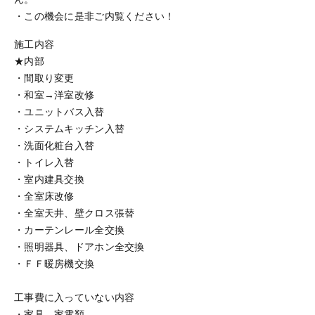
・この機会に是非ご内覧ください！
施工内容
★内部
・間取り変更
・和室→洋室改修
・ユニットバス入替
・システムキッチン入替
・洗面化粧台入替
・トイレ入替
・室内建具交換
・全室床改修
・全室天井、壁クロス張替
・カーテンレール全交換
・照明器具、ドアホン全交換
・ＦＦ暖房機交換
工事費に入っていない内容
・家具、家電類