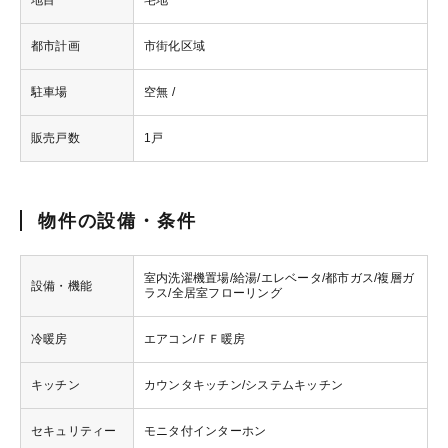
地目
宅地
都市計画
市街化区域
駐車場
空無 /
販売戸数
1戸
物件の設備・条件
室内洗濯機置場/給湯/エレベータ/都市ガス/複層ガ
設備・機能
ラス/全居室フローリング
冷暖房
エアコン/ＦＦ暖房
キッチン
カウンタキッチン/システムキッチン
セキュリティー
モニタ付インターホン