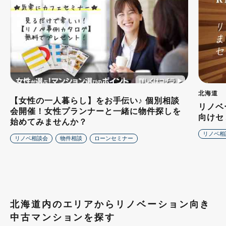
北海道
【女性の一人暮らし】をお手伝い♪ 個別相談
リノベ
会開催！女性プランナーと一緒に物件探しを
向けセ
始めてみませんか？
リノベ相
リノベ相談会
物件相談
ローンセミナー
北海道内のエリアからリノベーション向き
中古マンションを探す