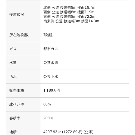
北側 公道 接道幅8m 接面18.7m
西側 公道 接道幅8m 接面119m
接道状況
東側 公道 接道幅8m 接面72.2m
南東側 公道 接道幅8m 接面14.3m
所在階/階数
7階建
ガス
都市ガス
水道
公営水道
汚水
公共下水
販売価格
1,180万円
建ぺい率
60％
容積率
200％
地積
4207.93㎡ (1272.89坪) (公簿)