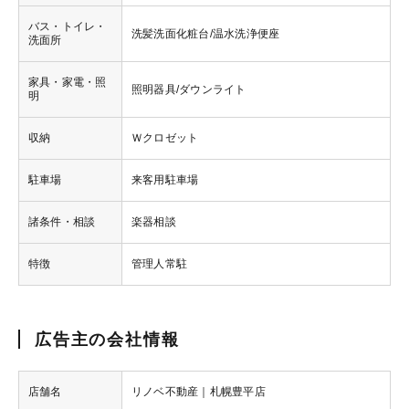
バス・トイレ・
洗髪洗面化粧台/温水洗浄便座
洗面所
家具・家電・照
照明器具/ダウンライト
明
収納
Ｗクロゼット
駐車場
来客用駐車場
諸条件・相談
楽器相談
特徴
管理人常駐
広告主の会社情報
店舗名
リノベ不動産｜札幌豊平店