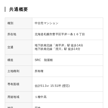
共通概要
種別
中古売マンション
所在地
北海道札幌市豊平区平岸一条１６丁目
地下鉄南北線「南平岸」駅 徒歩14分
交通
地下鉄南北線「澄川」駅 徒歩14分
構造
SRC 陸屋根
土地権利
所有権
専有面積
合計51.3㎡ 15.51坪 (壁芯)
用途地域
１種中高