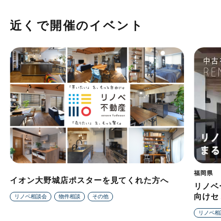
近くで開催のイベント
福岡県
イオン大野城店ポスターを見てくれた方へ
リノベ
向けセ
リノベ相談会
物件相談
その他
リノベ相