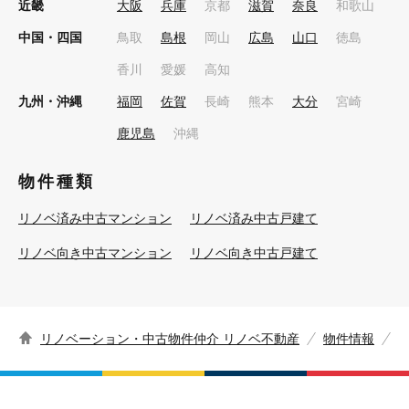
近畿
大阪
兵庫
京都
滋賀
奈良
和歌山
中国・四国
鳥取
島根
岡山
広島
山口
徳島
香川
愛媛
高知
九州・沖縄
福岡
佐賀
長崎
熊本
大分
宮崎
鹿児島
沖縄
物件種類
リノベ済み中古マンション
リノベ済み中古戸建て
リノベ向き中古マンション
リノベ向き中古戸建て
リノベーション・中古物件仲介 リノベ不動産
物件情報