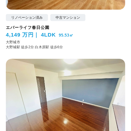
リノベーション済み
中古マンション
エバーライフ春日公園
4,149 万円
4LDK
95.53㎡
大野城市
大野城駅 徒歩2分
白木原駅 徒歩6分