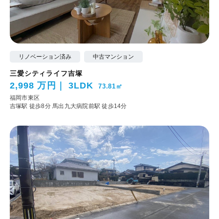
リノベーション済み
中古マンション
三愛シティライフ吉塚
2,998 万円
3LDK
73.81㎡
福岡市東区
吉塚駅 徒歩8分
馬出九大病院前駅 徒歩14分